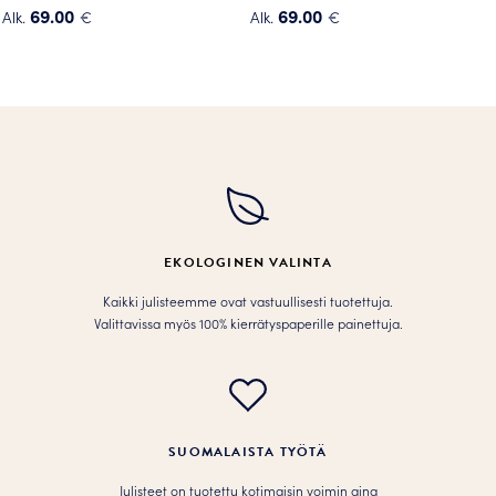
69.00
69.00
Alk.
€
Alk.
€
Tällä
Tällä
tuotteella
tuotteella
on
on
useampi
useampi
muunnelma.
muunnelma.
Voit
Voit
tehdä
tehdä
valinnat
valinnat
tuotteen
tuotteen
EKOLOGINEN VALINTA
sivulla.
sivulla.
Kaikki julisteemme ovat vastuullisesti tuotettuja.
Valittavissa myös 100% kierrätyspaperille painettuja.
SUOMALAISTA TYÖTÄ
Julisteet on tuotettu kotimaisin voimin aina