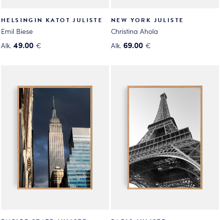
HELSINGIN KATOT JULISTE
NEW YORK JULISTE
Emil Biese
Christina Ahola
49.00
69.00
Alk.
€
Alk.
€
Tällä
Tällä
tuotteella
tuotteella
on
on
useampi
useampi
muunnelma.
muunnelma.
Voit
Voit
tehdä
tehdä
valinnat
valinnat
tuotteen
tuotteen
sivulla.
sivulla.