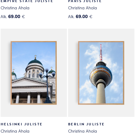
EMPIRE STATE JULISTE
PARIS JULISTE
Christina Ahola
Christina Ahola
69.00
69.00
Alk.
€
Alk.
€
Tällä
Tällä
tuotteella
tuotteella
on
on
useampi
useampi
muunnelma.
muunnelma.
Voit
Voit
tehdä
tehdä
valinnat
valinnat
tuotteen
tuotteen
sivulla.
sivulla.
HELSINKI JULISTE
BERLIN JULISTE
Christina Ahola
Christina Ahola