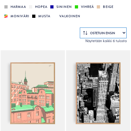
HARMAA
HOPEA
SININEN
VIHREÄ
BEIGE
MONIVÄRI
MUSTA
VALKOINEN
So
Näytetään kaikki 6 tulosta
by
po