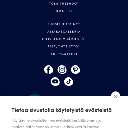
TOIMITUSEHDOT
OMA TILI
SUOSITUINTA NYT
ASIAKASGALLERIA
JULISTAMO ♥ JÄRJESTÖT
PSST, YHTEISTYÖ?
YRITYSMYYNTI
Tietoa sivustolla käytetyistä evästeistä
Käytämme sivustollamme evästeitä kerätäksemme ja
analysoidaksemme sivuston suorituskykyä ja käyttöä,