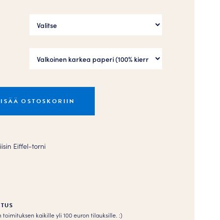
LISÄÄ OSTOSKORIIN
sin Eiffel-torni
ITUS
imituksen kaikille yli 100 euron tilauksille. :­­)