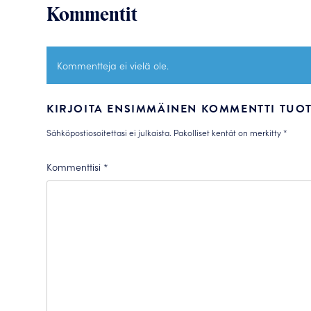
Kommentit
Kommentteja ei vielä ole.
KIRJOITA ENSIMMÄINEN KOMMENTTI TUOTT
Sähköpostiosoitettasi ei julkaista.
Pakolliset kentät on merkitty
*
Kommenttisi
*