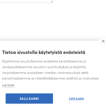
TEOKSIA SAMALTA SUUNNITTELIJALTA
Tietoa sivustolla käytetyistä evästeistä
Käytämme sivustollamme evästeitä kerätäksemme ja
analysoidaksemme sivuston suorituskykyä ja käyttöä,
tarjotaksemme sosiaalisen median ominaisuuksia sekä
parantaaksemme ja räätälöidäksemme sisältöä ja mainoksia.
Lue lisää
SALLI KAIKKI
ESTÄ KAIKKI