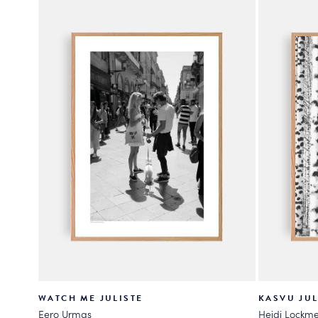
valinnat
valinnat
tuotteen
tuotteen
sivulla.
sivulla.
WATCH ME JULISTE
KASVU JUL
Eero Urmas
Heidi Lockme