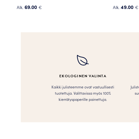
69.00
49.00
Alk.
€
Alk.
€
Tällä
Tällä
tuotteella
tuotteella
on
on
useampi
useampi
muunnelma.
muunnelma
Voit
Voit
tehdä
tehdä
valinnat
valinnat
tuotteen
tuotteen
EKOLOGINEN VALINTA
sivulla.
sivulla.
Kaikki julisteemme ovat vastuullisesti
Julis
tuotettuja. Valittavissa myös 100%
su
kierrätyspaperille painettuja.