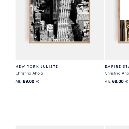
NEW YORK JULISTE
EMPIRE ST
Christina Ahola
Christina Aho
69.00
69.00
Alk.
€
Alk.
€
Tällä
Tällä
tuotteella
tuotteella
on
on
useampi
useampi
muunnelma.
muunnelma
Voit
Voit
tehdä
tehdä