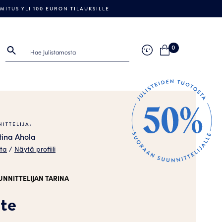
ITUS YLI 100 EURON TILAUKSILLE
0
ITTELIJA:
tina Ahola
sta
/
Näytä profiili
UNNITTELIJAN TARINA
ste