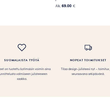
69.00
Alk.
€
Tällä
tuotteella
on
useampi
.
muunnelma.
Voit
tehdä
valinnat
tuotteen
SUOMALAISTA TYÖTÄ
NOPEAT TOIMITUKSET
sivulla.
teet on tuotettu kotimaisin voimin aina
Tilaa design-julisteesi nyt – toimitus
unnittelusta valmiiseen julisteeseen
seuraavana arkipäivänä.
saakka.