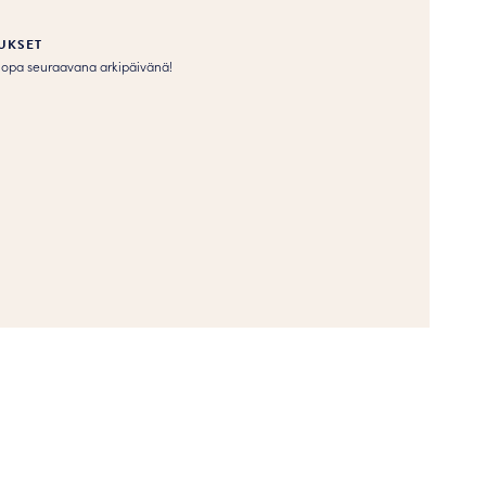
UKSET
s jopa seuraavana arkipäivänä!