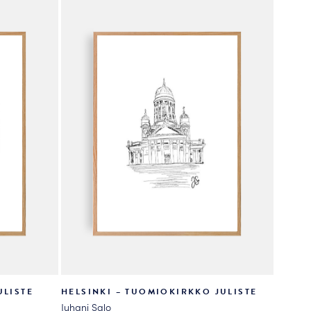
valinnat
tuotteen
sivulla.
ULISTE
HELSINKI – TUOMIOKIRKKO JULISTE
Juhani Salo