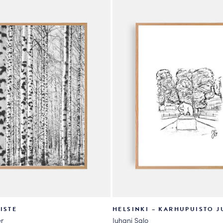
valinnat
tuotteen
sivulla.
ISTE
HELSINKI – KARHUPUISTO J
r
Juhani Salo