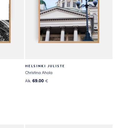
HELSINKI JULISTE
Christina Ahola
69.00
Alk.
€
Tällä
tuotteella
on
useampi
muunnelma.
Voit
tehdä