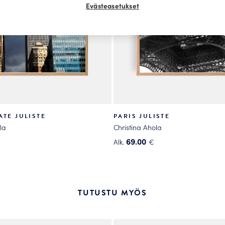
Evästeasetukset
ATE JULISTE
PARIS JULISTE
la
Christina Ahola
69.00
Alk.
€
Tällä
tuotteella
on
useampi
TUTUSTU MYÖS
.
muunnelma.
Voit
tehdä