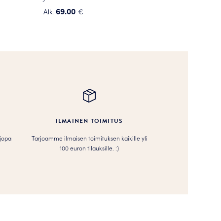
69.00
Alk.
€
Tällä
tuotteella
on
useampi
muunnelma.
Voit
tehdä
valinnat
tuotteen
ILMAINEN TOIMITUS
sivulla.
 jopa
Tarjoamme ilmaisen toimituksen kaikille yli
100 euron tilauksille. :­­)