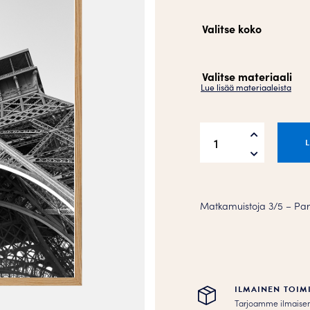
Valitse koko
Valitse materiaali
Lue lisää materiaaleista
Paris
Juliste
määrä
Matkamuistoja 3/5 – Parii
ILMAINEN TOIM
Tarjoamme ilmaisen to