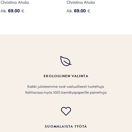
Christina Ahola
Christina Ahola
69.00
69.00
Alk.
€
Alk.
€
Tällä
Tällä
tuotteella
tuotteella
on
on
useampi
useampi
muunnelma.
muunnelma.
Voit
Voit
tehdä
tehdä
valinnat
valinnat
tuotteen
tuotteen
EKOLOGINEN VALINTA
sivulla.
sivulla.
Kaikki julisteemme ovat vastuullisesti tuotettuja.
Valittavissa myös 100% kierrätyspaperille painettuja.
SUOMALAISTA TYÖTÄ