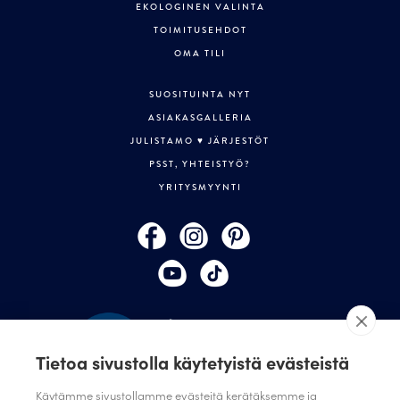
EKOLOGINEN VALINTA
TOIMITUSEHDOT
OMA TILI
SUOSITUINTA NYT
ASIAKASGALLERIA
JULISTAMO ♥ JÄRJESTÖT
PSST, YHTEISTYÖ?
YRITYSMYYNTI
Tietoa sivustolla käytetyistä evästeistä
Käytämme sivustollamme evästeitä kerätäksemme ja