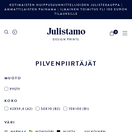
KOTIMAISTEN HUIPPUSUUNNITTELIJOIDEN JULISTEKAUPPA |
AMMATTILAISTEN PAINAMA | ILMAINEN TOIMITUS YLI 100 EURON
TILAUKSILLE
Julistamo
0
DESIGN PRINTS
PILVENPIIRTÄJÄT
MUOTO
PYSTY
KOKO
42X59,4 (A2)
50X70 (B2)
70X100 (B1)
VÄRI
HARMAA
MONIVÄRI
MUSTA
VALKOINEN