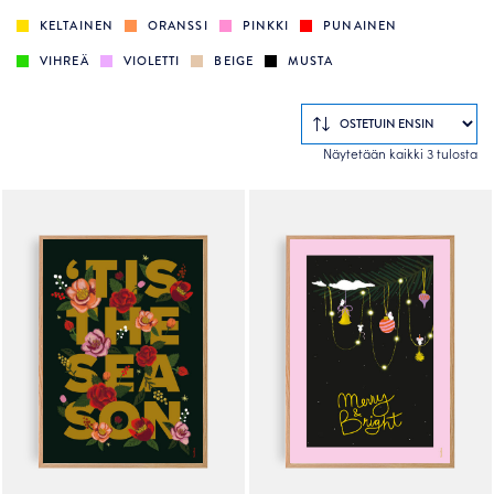
KELTAINEN
ORANSSI
PINKKI
PUNAINEN
VIHREÄ
VIOLETTI
BEIGE
MUSTA
So
Näytetään kaikki 3 tulosta
by
po