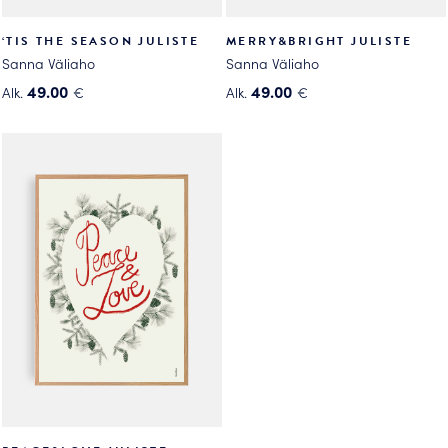
‘TIS THE SEASON JULISTE
MERRY&BRIGHT JULISTE
Sanna Väliaho
Sanna Väliaho
49.00
49.00
Alk.
€
Alk.
€
Tällä
Tällä
tuotteella
tuotteella
on
on
useampi
useampi
muunnelma.
muunnelma.
Voit
Voit
tehdä
tehdä
valinnat
valinnat
tuotteen
tuotteen
sivulla.
sivulla.