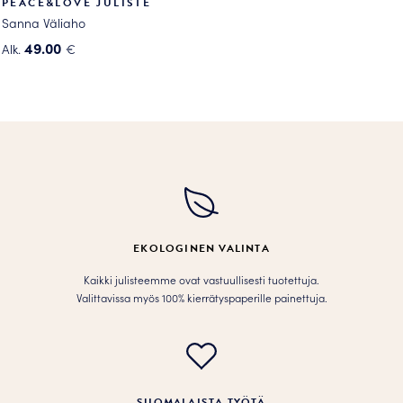
PEACE&LOVE JULISTE
Sanna Väliaho
49.00
Alk.
€
Tällä
tuotteella
on
useampi
muunnelma.
Voit
tehdä
valinnat
tuotteen
EKOLOGINEN VALINTA
sivulla.
Kaikki julisteemme ovat vastuullisesti tuotettuja.
Valittavissa myös 100% kierrätyspaperille painettuja.
SUOMALAISTA TYÖTÄ