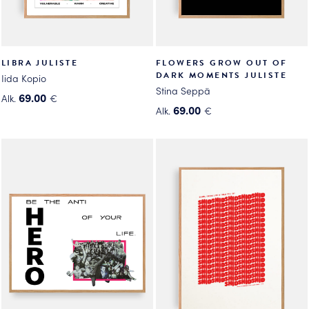
LIBRA JULISTE
FLOWERS GROW OUT OF
DARK MOMENTS JULISTE
Iida Kopio
Stina Seppä
69.00
Alk.
€
69.00
Alk.
€
Tällä
Tällä
tuotteella
tuotteella
on
on
useampi
useampi
muunnelma.
muunnelma.
Voit
Voit
tehdä
tehdä
valinnat
valinnat
tuotteen
tuotteen
sivulla.
sivulla.