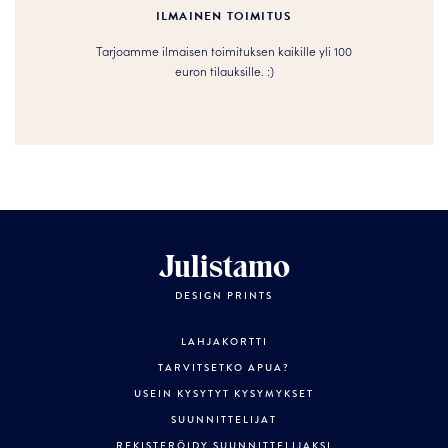
ILMAINEN TOIMITUS
Tarjoamme ilmaisen toimituksen kaikille yli 100
euron tilauksille. :­­)
Julistamo
DESIGN PRINTS
LAHJAKORTTI
TARVITSETKO APUA?
USEIN KYSYTYT KYSYMYKSET
SUUNNITTELIJAT
REKISTERÖIDY SUUNNITTELIJAKSI