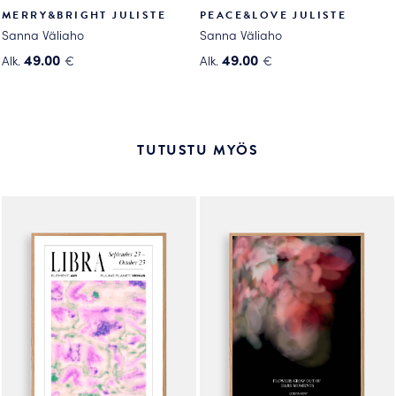
MERRY&BRIGHT JULISTE
PEACE&LOVE JULISTE
Sanna Väliaho
Sanna Väliaho
49.00
49.00
Alk.
€
Alk.
€
Tällä
Tällä
tuotteella
tuotteella
on
on
useampi
useampi
TUTUSTU MYÖS
muunnelma.
muunnelma.
Voit
Voit
tehdä
tehdä
valinnat
valinnat
tuotteen
tuotteen
sivulla.
sivulla.