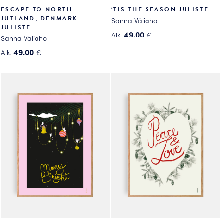
ESCAPE TO NORTH
‘TIS THE SEASON JULISTE
JUTLAND, DENMARK
Sanna Väliaho
JULISTE
49.00
Alk.
€
Sanna Väliaho
Tällä
49.00
Alk.
€
tuotteella
Tällä
on
tuotteella
useampi
on
muunnelma.
useampi
Voit
muunnelma.
tehdä
Voit
valinnat
tehdä
tuotteen
valinnat
sivulla.
tuotteen
sivulla.