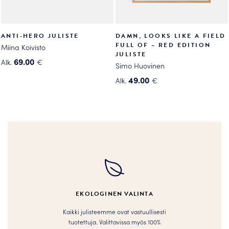
ANTI-HERO JULISTE
DAMN, LOOKS LIKE A FIELD
FULL OF – RED EDITION
Miina Koivisto
JULISTE
69.00
Alk.
€
Simo Huovinen
Tällä
49.00
Alk.
€
tuotteella
Tällä
on
tuotteella
useampi
on
muunnelma.
useampi
Voit
muunnelma.
tehdä
Voit
valinnat
tehdä
tuotteen
valinnat
sivulla.
tuotteen
EKOLOGINEN VALINTA
sivulla.
Kaikki julisteemme ovat vastuullisesti
tuotettuja. Valittavissa myös 100%