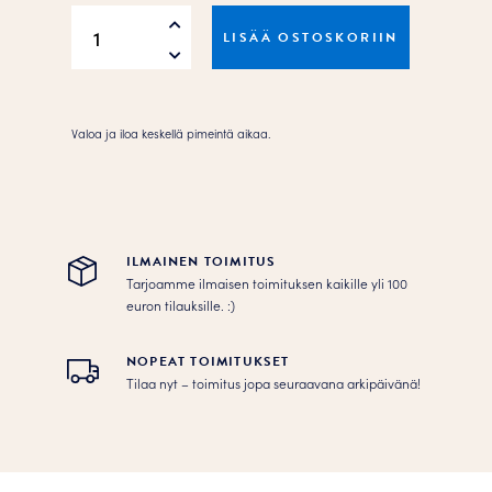
Merry&Bright
LISÄÄ OSTOSKORIIN
Juliste
määrä
Valoa ja iloa keskellä pimeintä aikaa.
ILMAINEN TOIMITUS
Tarjoamme ilmaisen toimituksen kaikille yli 100
euron tilauksille. :­­)
NOPEAT TOIMITUKSET
Tilaa nyt – toimitus jopa seuraavana arkipäivänä!