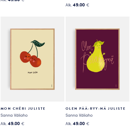
49.00
Alk.
€
Tällä
Tällä
tuotteella
tuotteella
on
on
useampi
useampi
muunnelma.
muunnelma.
Voit
Voit
tehdä
tehdä
valinnat
valinnat
tuotteen
tuotteen
sivulla.
sivulla.
MON CHÉRI JULISTE
OLEN PÄÄ-RYY-NÄ JULISTE
Sanna Väliaho
Sanna Väliaho
49.00
49.00
Alk.
€
Alk.
€
Tällä
Tällä