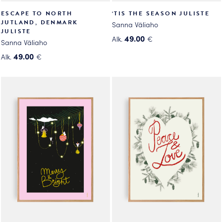
ESCAPE TO NORTH
‘TIS THE SEASON JULISTE
JUTLAND, DENMARK
Sanna Väliaho
JULISTE
49.00
Alk.
€
Sanna Väliaho
Tällä
49.00
Alk.
€
tuotteella
Tällä
on
tuotteella
useampi
on
muunnelma.
useampi
Voit
muunnelma.
tehdä
Voit
valinnat
tehdä
tuotteen
valinnat
sivulla.
tuotteen
sivulla.