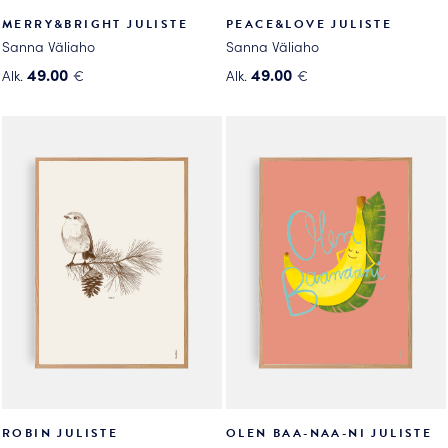
MERRY&BRIGHT JULISTE
PEACE&LOVE JULISTE
Sanna Väliaho
Sanna Väliaho
49.00
49.00
Alk.
€
Alk.
€
Tällä
Tällä
tuotteella
tuotteella
on
on
useampi
useampi
muunnelma.
muunnelma.
Voit
Voit
tehdä
tehdä
valinnat
valinnat
tuotteen
tuotteen
sivulla.
sivulla.
ROBIN JULISTE
OLEN BAA-NAA-NI JULISTE