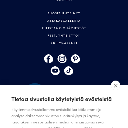
OMA TILI
SUOSITUINTA NYT
ASIAKASGALLERIA
JULISTAMO ♥ JÄRJESTÖT
PSST, YHTEISTYÖ?
YRITYSMYYNTI
Tietoa sivustolla käytetyistä evästeistä
Käytämme sivustollamme evästeitä kerätäksemme ja
analysoidaksemme sivuston suorituskykyä ja käyttöä,
tarjotaksemme sosiaalisen median ominaisuuksia sekä
TILAA JULISTAMON UUTISKIRJE