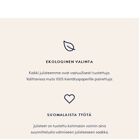
tuotteella
tuotteella
on
on
useampi
useampi
muunnelma.
muunnelma.
Voit
Voit
tehdä
tehdä
valinnat
valinnat
tuotteen
tuotteen
EKOLOGINEN VALINTA
sivulla.
sivulla.
Kaikki julisteemme ovat vastuullisesti tuotettuja.
Valittavissa myös 100% kierrätyspaperille painettuja.
SUOMALAISTA TYÖTÄ
Julisteet on tuotettu kotimaisin voimin aina
suunnittelusta valmiiseen julisteeseen saakka.