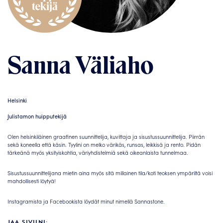
Sanna Väliaho
Helsinki
Julistamon huipputekijä
Olen helsinkiläinen graafinen suunnittelija, kuvittaja ja sisustussuunnittelija. Piirrän
sekä koneella että käsin. Tyylini on melko värikäs, runsas, leikkisä ja rento. Pidän
tärkeänä myös yksityiskohtia, väriyhdistelmiä sekä oikeanlaista tunnelmaa.
Sisustussuunnittelijana mietin aina myös sitä millainen tila/koti teoksen ympäriltä voisi
mahdollisesti löytyä!
Instagramista ja Facebookista löydät minut nimellä Sannastone.
JAA SIVUNI: