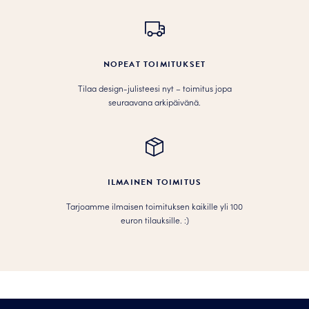
NOPEAT TOIMITUKSET
Tilaa design-julisteesi nyt – toimitus jopa
seuraavana arkipäivänä.
ILMAINEN TOIMITUS
Tarjoamme ilmaisen toimituksen kaikille yli 100
euron tilauksille. :­­)