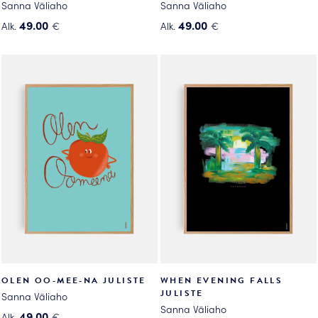
Sanna Väliaho
Sanna Väliaho
49.00
49.00
Alk.
€
Alk.
€
Tällä
Tällä
tuotteella
tuotteella
on
on
useampi
useampi
muunnelma.
muunnelma.
Voit
Voit
tehdä
tehdä
valinnat
valinnat
tuotteen
tuotteen
sivulla.
sivulla.
OLEN OO-MEE-NA JULISTE
WHEN EVENING FALLS
JULISTE
Sanna Väliaho
Sanna Väliaho
49.00
Alk.
€