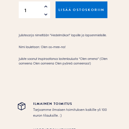
Olen
LISÄÄ OSTOSKORIIN
oo-
mee-
na
Juliste
Julistesarja nimeltään “Hedelmäkori” lapsille ja lapsenmielisille.
määrä
Nimi lauletaan: Olen oo-mee-na!
Juliste saanut inspiraationsa lastenlaulusta “Olen omena” (Olen
oomeena Olen oomeena Olen pyöreä oomeenaa!)
ILMAINEN TOIMITUS
Tarjoamme ilmaisen toimituksen kaikille yli 100
euron tilauksille. :­­)