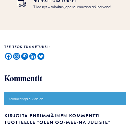
NOPEAT TOIMITUKSET
Tilaa nyt – toimitus jopa seuraavana arkipäivänä!
TEE TEOS TUNNETUKSI:
Kommentit
Kommentteja ei vielä ole.
KIRJOITA ENSIMMÄINEN KOMMENTTI
TUOTTEELLE “OLEN OO-MEE-NA JULISTE”