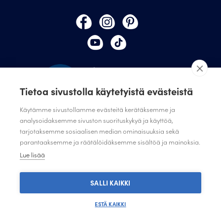
Tietoa sivustolla käytetyistä evästeistä
Käytämme sivustollamme evästeitä kerätäksemme ja
analysoidaksemme sivuston suorituskykyä ja käyttöä,
tarjotaksemme sosiaalisen median ominaisuuksia sekä
TILAA JULISTAMON UUTISKIRJE
parantaaksemme ja räätälöidäksemme sisältöä ja mainoksia.
ANNA PALAUTETTA
Lue lisää
TIETOSUOJASELOSTE
TIETOSUOJASELOSTE SUUNNITTELIJAT JA JÄRJESTÖT
SALLI KAIKKI
ESTÄ KAIKKI