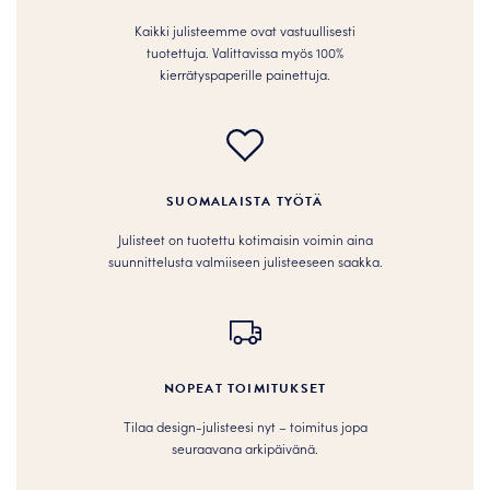
sivulla.
sivulla.
Kaikki julisteemme ovat vastuullisesti
tuotettuja. Valittavissa myös 100%
kierrätyspaperille painettuja.
SUOMALAISTA TYÖTÄ
Julisteet on tuotettu kotimaisin voimin aina
suunnittelusta valmiiseen julisteeseen saakka.
NOPEAT TOIMITUKSET
Tilaa design-julisteesi nyt – toimitus jopa
seuraavana arkipäivänä.