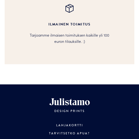
ILMAINEN TOIMITUS
Tarjoamme ilmaisen toimituksen kaikille yli 100
euron tilauksille. :­­)
Julistamo
DESIGN PRINTS
LAHJAKORTTI
TARVITSETKO APUA?