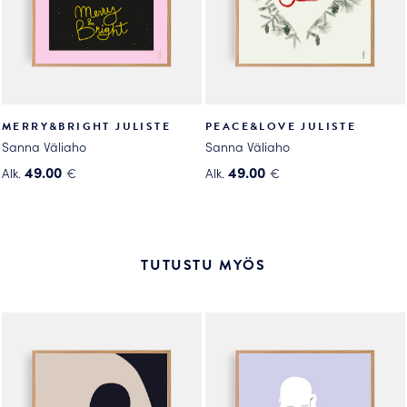
sivulla.
MERRY&BRIGHT JULISTE
PEACE&LOVE JULISTE
Sanna Väliaho
Sanna Väliaho
49.00
49.00
Alk.
€
Alk.
€
Tällä
Tällä
tuotteella
tuotteella
on
on
useampi
useampi
TUTUSTU MYÖS
muunnelma.
muunnelma.
Voit
Voit
tehdä
tehdä
valinnat
valinnat
tuotteen
tuotteen
sivulla.
sivulla.