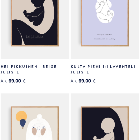
HEI PIKKUINEN | BEIGE
KULTA PIENI 1:1 LAVENTELI
JULISTE
JULISTE
69.00
69.00
Alk.
€
Alk.
€
Tällä
Tällä
tuotteella
tuotteella
on
on
useampi
useampi
muunnelma.
muunnelma.
Voit
Voit
tehdä
tehdä
valinnat
valinnat