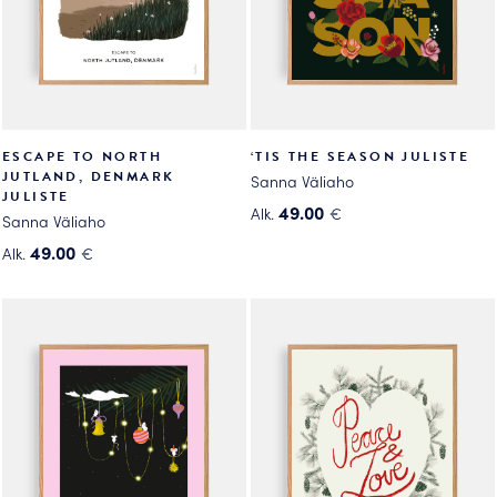
ESCAPE TO NORTH
‘TIS THE SEASON JULISTE
JUTLAND, DENMARK
Sanna Väliaho
JULISTE
49.00
Alk.
€
Sanna Väliaho
Tällä
49.00
Alk.
€
tuotteella
Tällä
on
tuotteella
useampi
on
muunnelma.
useampi
Voit
muunnelma.
tehdä
Voit
valinnat
tehdä
tuotteen
valinnat
sivulla.
tuotteen