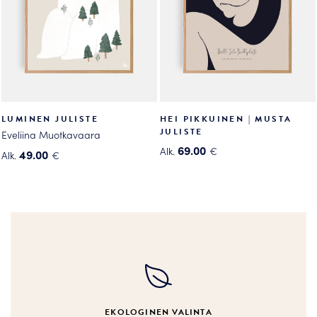
tuotteen
tuotteen
sivulla.
sivulla.
LUMINEN JULISTE
HEI PIKKUINEN | MUSTA
JULISTE
Eveliina Muotkavaara
69.00
Alk.
€
49.00
Alk.
€
Tällä
Tällä
tuotteella
tuotteella
on
on
useampi
useampi
muunnelma.
muunnelma.
Voit
Voit
tehdä
tehdä
valinnat
valinnat
tuotteen
tuotteen
EKOLOGINEN VALINTA