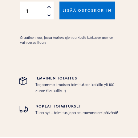
Aamusta
LISÄÄ OSTOSKORIIN
iltaan
Juliste
määrä
Graafinen teos, jossa Aurinko ojentaa Kuulle kukkasen aamun
vaihtuessa iltaan.
ILMAINEN TOIMITUS
Tarjoamme ilmaisen toimituksen kaikille yli 100
euron tilauksille. :­­)
NOPEAT TOIMITUKSET
Tilaa nyt – toimitus jopa seuraavana arkipäivänä!