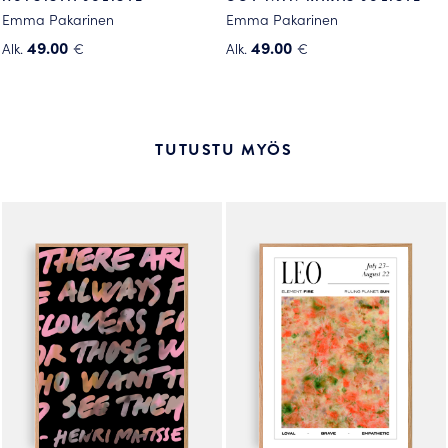
Emma Pakarinen
Emma Pakarinen
49.00
49.00
Alk.
€
Alk.
€
Tällä
Tällä
tuotteella
tuotteella
on
on
useampi
useampi
TUTUSTU MYÖS
muunnelma.
muunnelma.
Voit
Voit
tehdä
tehdä
valinnat
valinnat
tuotteen
tuotteen
sivulla.
sivulla.