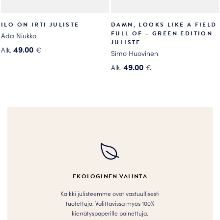
ILO ON IRTI JULISTE
DAMN, LOOKS LIKE A FIELD
FULL OF – GREEN EDITION
Ada Niukko
JULISTE
49.00
Alk.
€
Simo Huovinen
Tällä
49.00
Alk.
€
tuotteella
Tällä
on
tuotteella
useampi
on
muunnelma.
useampi
Voit
muunnelma.
tehdä
Voit
valinnat
tehdä
tuotteen
valinnat
sivulla.
tuotteen
EKOLOGINEN VALINTA
sivulla.
Kaikki julisteemme ovat vastuullisesti
tuotettuja. Valittavissa myös 100%
kierrätyspaperille painettuja.