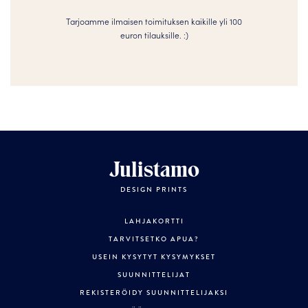
Tarjoamme ilmaisen toimituksen kaikille yli 100
euron tilauksille. :­­)
Julistamo
DESIGN PRINTS
LAHJAKORTTI
TARVITSETKO APUA?
USEIN KYSYTYT KYSYMYKSET
SUUNNITTELIJAT
REKISTERÖIDY SUUNNITTELIJAKSI