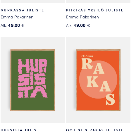
NURKASSA JULISTE
PIIKIKÄS YKSILÖ JULISTE
Emma Pakarinen
Emma Pakarinen
49.00
49.00
Alk.
€
Alk.
€
Tällä
Tällä
tuotteella
tuotteella
on
on
useampi
useampi
muunnelma.
muunnelma.
Voit
Voit
tehdä
tehdä
valinnat
valinnat
tuotteen
tuotteen
sivulla.
sivulla.
HUPSISTA JULISTE
OOT NIIN RAKAS JULISTE