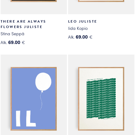
THERE ARE ALWAYS
LEO JULISTE
FLOWERS JULISTE
Iida Kopio
Stina Seppä
69.00
Alk.
€
69.00
Alk.
€
Tällä
Tällä
tuotteella
tuotteella
on
on
useampi
useampi
muunnelma.
muunnelma.
Voit
Voit
tehdä
tehdä
valinnat
valinnat
tuotteen
tuotteen
sivulla.
sivulla.