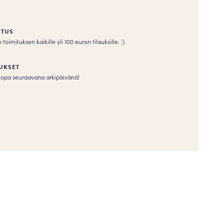
ITUS
imituksen kaikille yli 100 euron tilauksille. :­­)
UKSET
s jopa seuraavana arkipäivänä!