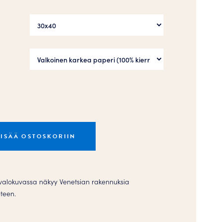
LISÄÄ OSTOSKORIIN
valokuvassa näkyy Venetsian rakennuksia
eteen.