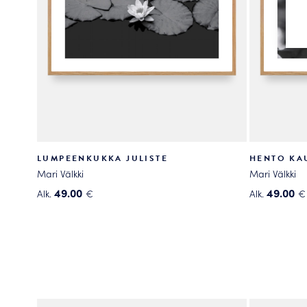
LUMPEENKUKKA JULISTE
HENTO KA
Mari Välkki
Mari Välkki
49.00
49.00
Alk.
€
Alk.
€
Tällä
Tällä
tuotteella
tuotteella
on
on
useampi
useampi
muunnelma.
muunnelma
Voit
Voit
tehdä
tehdä