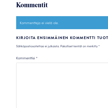
Kommentit
Kommentteja ei vielä ole.
KIRJOITA ENSIMMÄINEN KOMMENTTI TUOTT
Sähköpostiosoitettasi ei julkaista.
Pakolliset kentät on merkitty
*
Kommenttisi
*