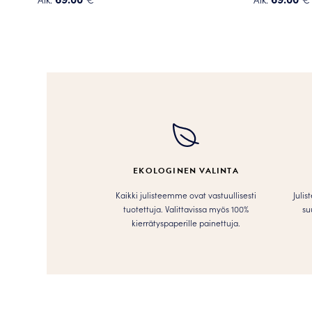
Tällä
Tällä
tuotteella
tuotteella
on
on
useampi
useampi
muunnelma.
muunnelma
Voit
Voit
tehdä
tehdä
valinnat
valinnat
tuotteen
tuotteen
sivulla.
sivulla.
EKOLOGINEN VALINTA
Kaikki julisteemme ovat vastuullisesti
Julis
tuotettuja. Valittavissa myös 100%
su
kierrätyspaperille painettuja.