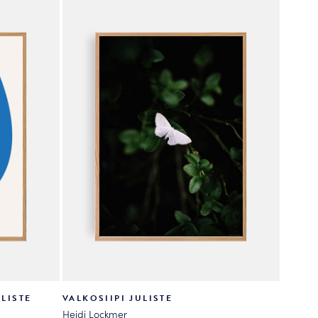
valinnat
tuotteen
sivulla.
ULISTE
VALKOSIIPI JULISTE
Heidi Lockmer