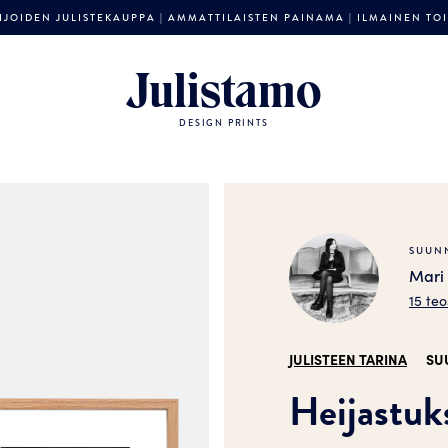
JOIDEN JULISTEKAUPPA | AMMATTILAISTEN PAINAMA | ILMAINEN TOIM
Julistamo
DESIGN PRINTS
SUUNN
Mari 
15 teo
JULISTEEN TARINA
SU
Heijastuks