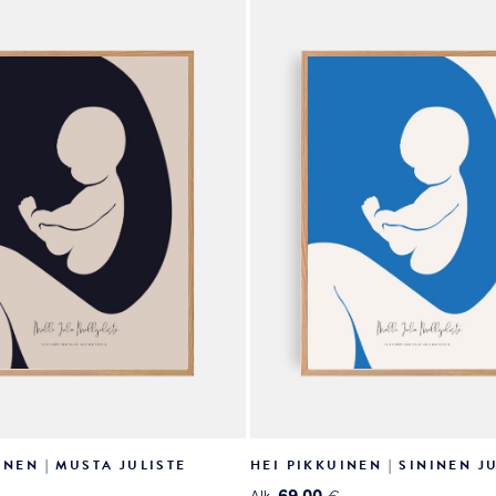
valinnat
tuotteen
sivulla.
INEN | MUSTA JULISTE
HEI PIKKUINEN | SININEN J
69.00
Alk.
€