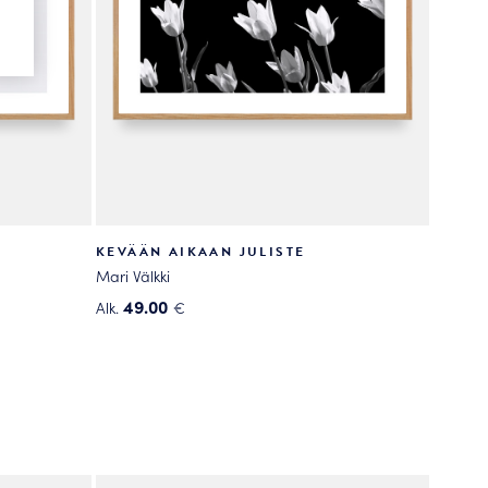
KEVÄÄN AIKAAN JULISTE
Mari Välkki
49.00
Alk.
€
Tällä
tuotteella
on
useampi
muunnelma.
Voit
tehdä