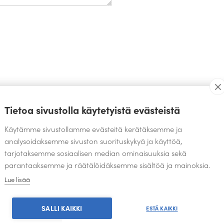
TEOKSIA SAMALTA SUUNNITTELIJALTA
Tietoa sivustolla käytetyistä evästeistä
Käytämme sivustollamme evästeitä kerätäksemme ja
analysoidaksemme sivuston suorituskykyä ja käyttöä,
tarjotaksemme sosiaalisen median ominaisuuksia sekä
parantaaksemme ja räätälöidäksemme sisältöä ja mainoksia.
Lue lisää
SALLI KAIKKI
ESTÄ KAIKKI