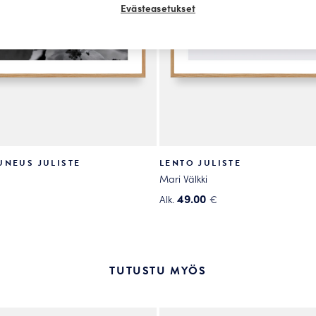
Evästeasetukset
UNEUS JULISTE
LENTO JULISTE
Mari Välkki
49.00
Alk.
€
Tällä
tuotteella
on
useampi
TUTUSTU MYÖS
.
muunnelma.
Voit
tehdä