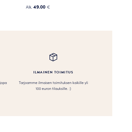
49.00
Alk.
€
Tällä
tuotteella
on
useampi
muunnelma.
Voit
tehdä
valinnat
tuotteen
ILMAINEN TOIMITUS
sivulla.
 jopa
Tarjoamme ilmaisen toimituksen kaikille yli
100 euron tilauksille. :­­)