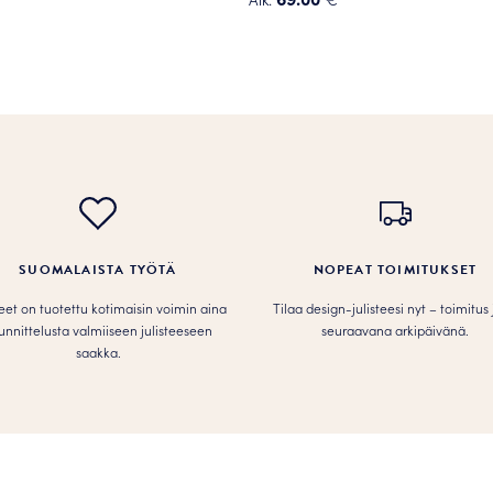
Tällä
tuotteella
on
useampi
.
muunnelma.
Voit
tehdä
valinnat
tuotteen
sivulla.
SUOMALAISTA TYÖTÄ
NOPEAT TOIMITUKSET
teet on tuotettu kotimaisin voimin aina
Tilaa design-julisteesi nyt – toimitus
unnittelusta valmiiseen julisteeseen
seuraavana arkipäivänä.
saakka.