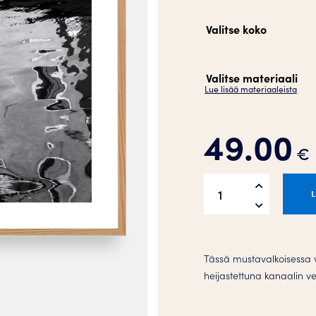
Valitse koko
Valitse materiaali
Lue lisää materiaaleista
49.00
€
Heijastuksia
Juliste
määrä
Tässä mustavalkoisessa 
heijastettuna kanaalin v