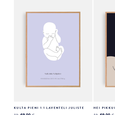
valinnat
valinnat
tuotteen
tuotteen
sivulla.
sivulla.
KULTA PIENI 1:1 LAVENTELI JULISTE
HEI PIKKU
69.00
69.00
Alk.
€
Alk.
€