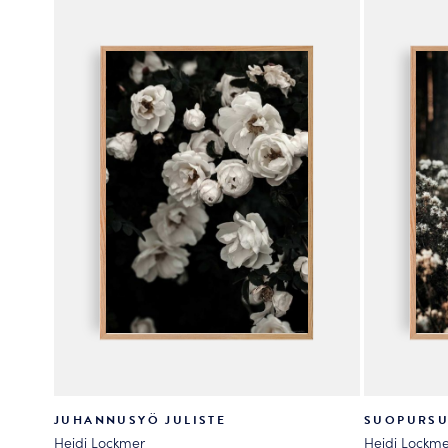
valinnat
valinnat
tuotteen
tuotteen
sivulla.
sivulla.
JUHANNUSYÖ JULISTE
SUOPURSU
Heidi Lockmer
Heidi Lockme