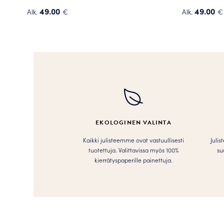
49.00
49.00
Alk.
€
Alk.
€
Tällä
Tällä
tuotteella
tuotteella
on
on
useampi
useampi
muunnelma.
muunnelma
Voit
Voit
tehdä
tehdä
valinnat
valinnat
tuotteen
tuotteen
EKOLOGINEN VALINTA
sivulla.
sivulla.
Kaikki julisteemme ovat vastuullisesti
Julis
tuotettuja. Valittavissa myös 100%
su
kierrätyspaperille painettuja.