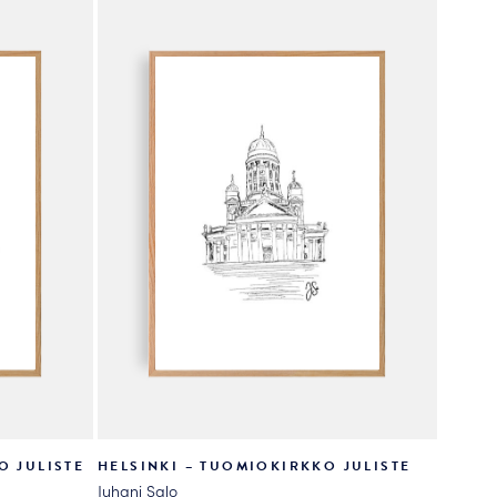
valinnat
tuotteen
sivulla.
O JULISTE
HELSINKI – TUOMIOKIRKKO JULISTE
Juhani Salo