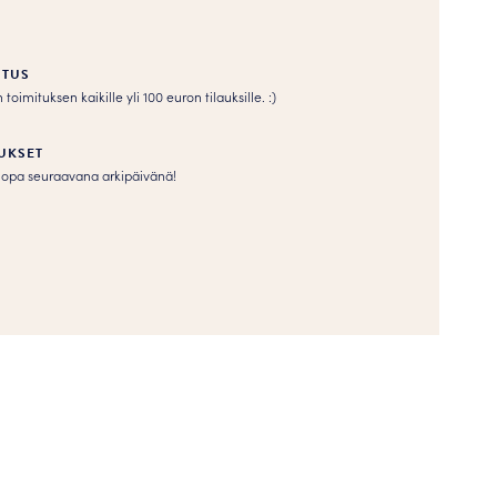
ITUS
imituksen kaikille yli 100 euron tilauksille. :­­)
UKSET
s jopa seuraavana arkipäivänä!