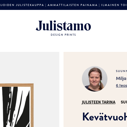
JOIDEN JULISTEKAUPPA | AMMATTILAISTEN PAINAMA | ILMAINEN TOIM
Julistamo
DESIGN PRINTS
SUUNN
Milj
6 teo
JULISTEEN TARINA
SU
Kevätvuoh