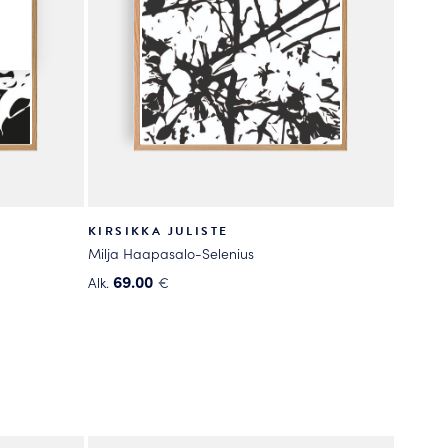
KIRSIKKA JULISTE
Milja Haapasalo-Selenius
69.00
Alk.
€
Tällä
tuotteella
on
useampi
muunnelma.
Voit
tehdä