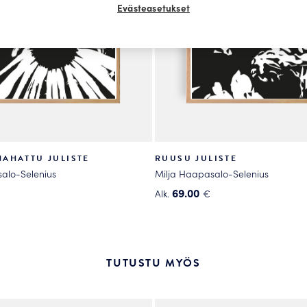
Evästeasetukset
AHATTU JULISTE
RUUSU JULISTE
alo-Selenius
Milja Haapasalo-Selenius
69.00
Alk.
€
Tällä
tuotteella
on
useampi
TUTUSTU MYÖS
.
muunnelma.
Voit
tehdä