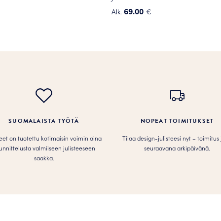
69.00
Alk.
€
Tällä
tuotteella
on
useampi
.
muunnelma.
Voit
tehdä
valinnat
tuotteen
SUOMALAISTA TYÖTÄ
NOPEAT TOIMITUKSET
sivulla.
teet on tuotettu kotimaisin voimin aina
Tilaa design-julisteesi nyt – toimitus
unnittelusta valmiiseen julisteeseen
seuraavana arkipäivänä.
saakka.