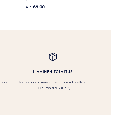
69.00
Alk.
€
Tällä
tuotteella
on
useampi
muunnelma.
Voit
tehdä
valinnat
tuotteen
ILMAINEN TOIMITUS
sivulla.
 jopa
Tarjoamme ilmaisen toimituksen kaikille yli
100 euron tilauksille. :­­)