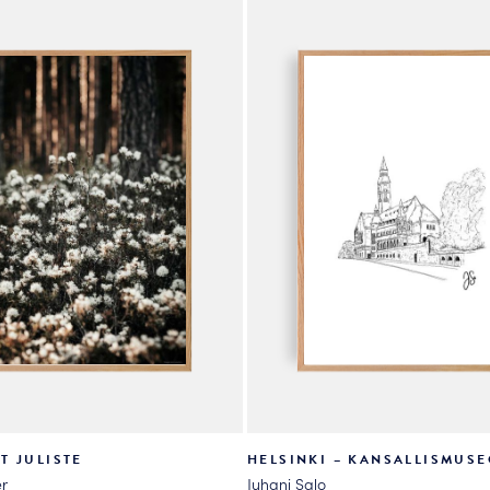
valinnat
tuotteen
sivulla.
T JULISTE
HELSINKI – KANSALLISMUSE
r
Juhani Salo