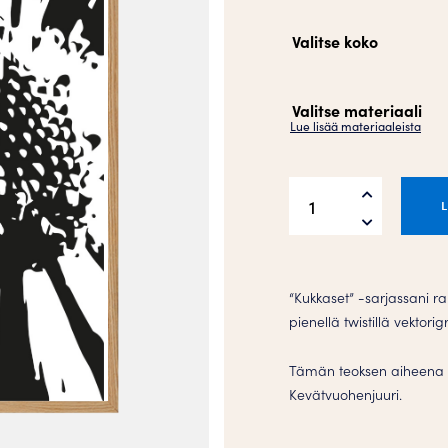
Valitse koko
Valitse materiaali
Lue lisää materiaaleista
Kevätvuohenjuuri
Juliste
määrä
“Kukkaset” -sarjassani r
pienellä twistillä vektorig
Tämän teoksen aiheena 
Kevätvuohenjuuri.