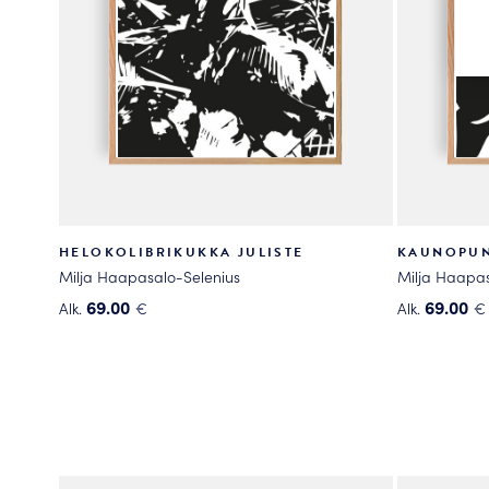
HELOKOLIBRIKUKKA JULISTE
KAUNOPUN
Milja Haapasalo-Selenius
Milja Haapas
69.00
69.00
Alk.
€
Alk.
€
Tällä
Tällä
tuotteella
tuotteella
on
on
useampi
useampi
muunnelma.
muunnelma
Voit
Voit
tehdä
tehdä