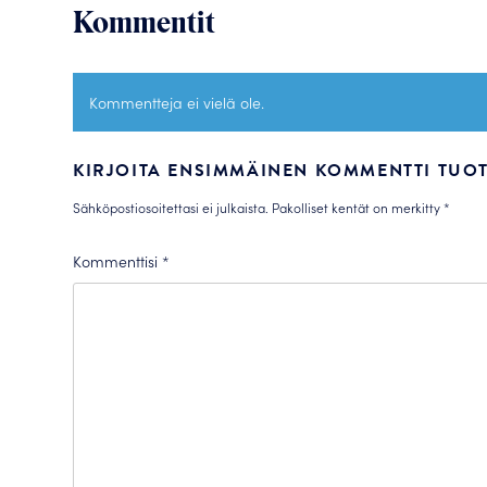
Kommentit
Kommentteja ei vielä ole.
KIRJOITA ENSIMMÄINEN KOMMENTTI TUOT
Sähköpostiosoitettasi ei julkaista.
Pakolliset kentät on merkitty
*
Kommenttisi
*