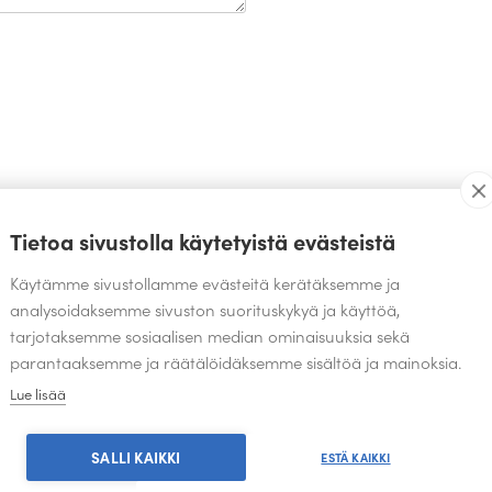
TEOKSIA SAMALTA SUUNNITTELIJALTA
Tietoa sivustolla käytetyistä evästeistä
Käytämme sivustollamme evästeitä kerätäksemme ja
analysoidaksemme sivuston suorituskykyä ja käyttöä,
tarjotaksemme sosiaalisen median ominaisuuksia sekä
parantaaksemme ja räätälöidäksemme sisältöä ja mainoksia.
Lue lisää
SALLI KAIKKI
ESTÄ KAIKKI