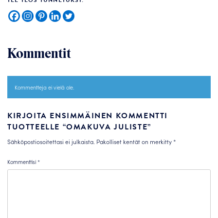
TEE TEOS TUNNETUKSI:
Kommentit
Kommentteja ei vielä ole.
KIRJOITA ENSIMMÄINEN KOMMENTTI
TUOTTEELLE “OMAKUVA JULISTE”
Sähköpostiosoitettasi ei julkaista.
Pakolliset kentät on merkitty
*
Kommenttisi
*