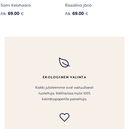
Sami Kelahaara
Rasaliina Jänö
69.00
69.00
Alk.
€
Alk.
€
Tällä
Tällä
tuotteella
tuotteella
on
on
useampi
useampi
muunnelma.
muunnelma.
Voit
Voit
tehdä
tehdä
valinnat
valinnat
tuotteen
tuotteen
EKOLOGINEN VALINTA
sivulla.
sivulla.
Kaikki julisteemme ovat vastuullisesti
tuotettuja. Valittavissa myös 100%
kierrätyspaperille painettuja.