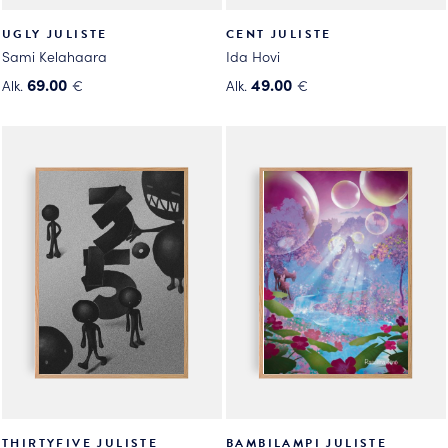
UGLY JULISTE
CENT JULISTE
Sami Kelahaara
Ida Hovi
69.00
49.00
Alk.
€
Alk.
€
Tällä
Tällä
tuotteella
tuotteella
on
on
useampi
useampi
muunnelma.
muunnelma.
Voit
Voit
tehdä
tehdä
valinnat
valinnat
tuotteen
tuotteen
sivulla.
sivulla.
THIRTYFIVE JULISTE
BAMBILAMPI JULISTE