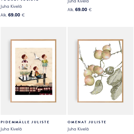
Juha Kivelä
Juha Kivelä
69.00
Alk.
€
69.00
Alk.
€
Tällä
Tällä
tuotteella
tuotteella
on
on
useampi
useampi
muunnelma.
muunnelma.
Voit
Voit
tehdä
tehdä
valinnat
valinnat
tuotteen
tuotteen
sivulla.
sivulla.
PIDEMMÄLLE JULISTE
OMENAT JULISTE
Juha Kivelä
Juha Kivelä