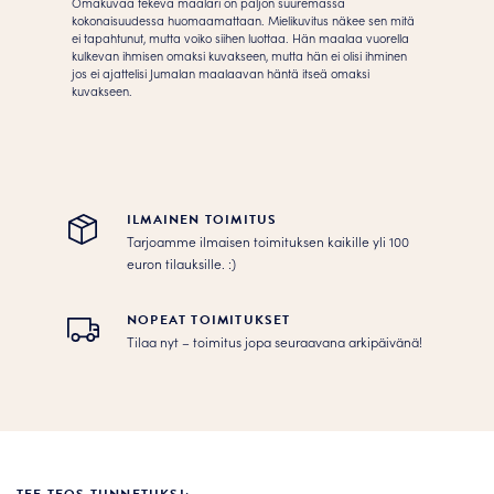
Omakuvaa tekevä maalari on paljon suuremassa
kokonaisuudessa huomaamattaan. Mielikuvitus näkee sen mitä
ei tapahtunut, mutta voiko siihen luottaa. Hän maalaa vuorella
kulkevan ihmisen omaksi kuvakseen, mutta hän ei olisi ihminen
jos ei ajattelisi Jumalan maalaavan häntä itseä omaksi
kuvakseen.
ILMAINEN TOIMITUS
Tarjoamme ilmaisen toimituksen kaikille yli 100
euron tilauksille. :­­)
NOPEAT TOIMITUKSET
Tilaa nyt – toimitus jopa seuraavana arkipäivänä!