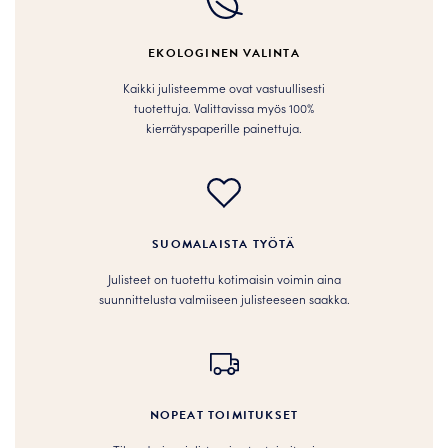
valinnat
valinnat
tuotteen
tuotteen
EKOLOGINEN VALINTA
sivulla.
sivulla.
Kaikki julisteemme ovat vastuullisesti
tuotettuja. Valittavissa myös 100%
kierrätyspaperille painettuja.
SUOMALAISTA TYÖTÄ
Julisteet on tuotettu kotimaisin voimin aina
suunnittelusta valmiiseen julisteeseen saakka.
NOPEAT TOIMITUKSET