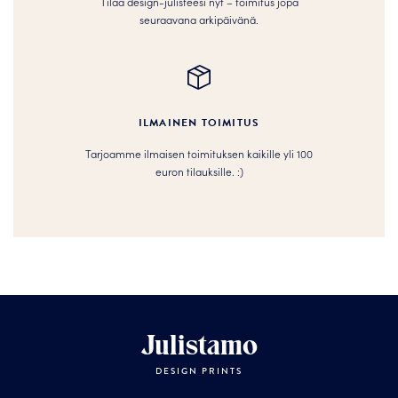
Tilaa design-julisteesi nyt – toimitus jopa
seuraavana arkipäivänä.
ILMAINEN TOIMITUS
Tarjoamme ilmaisen toimituksen kaikille yli 100
euron tilauksille. :­­)
Julistamo
DESIGN PRINTS