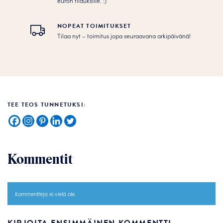
euron tilauksille. :­­)
NOPEAT TOIMITUKSET
Tilaa nyt – toimitus jopa seuraavana arkipäivänä!
TEE TEOS TUNNETUKSI:
Kommentit
Kommentteja ei vielä ole.