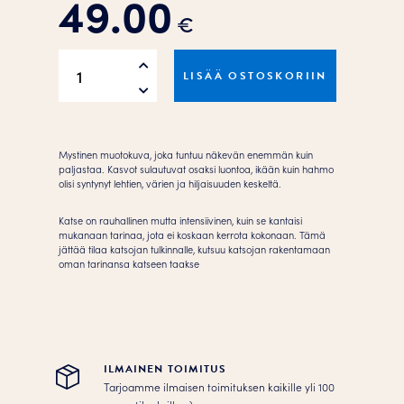
49.00
€
She
LISÄÄ OSTOSKORIIN
was
surrounded
by
the
Mystinen muotokuva, joka tuntuu näkevän enemmän kuin
nature
paljastaa. Kasvot sulautuvat osaksi luontoa, ikään kuin hahmo
olisi syntynyt lehtien, värien ja hiljaisuuden keskeltä.
Juliste
määrä
Katse on rauhallinen mutta intensiivinen, kuin se kantaisi
mukanaan tarinaa, jota ei koskaan kerrota kokonaan. Tämä
jättää tilaa katsojan tulkinnalle, kutsuu katsojan rakentamaan
oman tarinansa katseen taakse
ILMAINEN TOIMITUS
Tarjoamme ilmaisen toimituksen kaikille yli 100