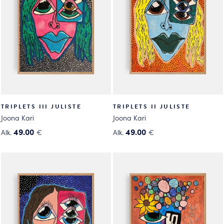
TRIPLETS III JULISTE
TRIPLETS II JULISTE
Joona Kari
Joona Kari
49.00
49.00
Alk.
€
Alk.
€
Tällä
Tällä
tuotteella
tuotteella
on
on
useampi
useampi
muunnelma.
muunnelma.
Voit
Voit
tehdä
tehdä