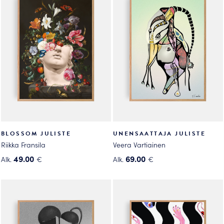
tuotteen
sivulla.
sivulla.
BLOSSOM JULISTE
UNENSAATTAJA JULISTE
Riikka Fransila
Veera Vartiainen
49.00
69.00
Alk.
€
Alk.
€
Tällä
Tällä
tuotteella
tuotteella
on
on
useampi
useampi
muunnelma.
muunnelma.