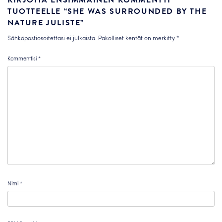
KIRJOITA ENSIMMÄINEN KOMMENTTI
TUOTTEELLE “SHE WAS SURROUNDED BY THE
NATURE JULISTE”
Sähköpostiosoitettasi ei julkaista.
Pakolliset kentät on merkitty
*
Kommenttisi
*
Nimi
*