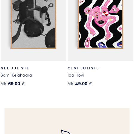
Voit
Voit
tehdä
tehdä
valinnat
valinnat
tuotteen
tuotteen
sivulla.
sivulla.
GEE JULISTE
CENT JULISTE
Sami Kelahaara
Ida Hovi
69.00
49.00
Alk.
€
Alk.
€
Tällä
Tällä
tuotteella
tuotteella
on
on
useampi
useampi
muunnelma.
muunnelma.
Voit
Voit
tehdä
tehdä