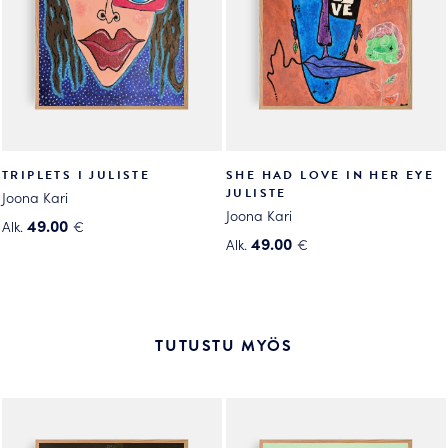
valinnat
valinnat
tuotteen
tuotteen
sivulla.
sivulla.
TRIPLETS I JULISTE
SHE HAD LOVE IN HER EYE
JULISTE
Joona Kari
Joona Kari
49.00
Alk.
€
49.00
Alk.
€
Tällä
Tällä
tuotteella
tuotteella
on
on
useampi
useampi
muunnelma.
TUTUSTU MYÖS
muunnelma.
Voit
Voit
tehdä
tehdä
valinnat
valinnat
tuotteen