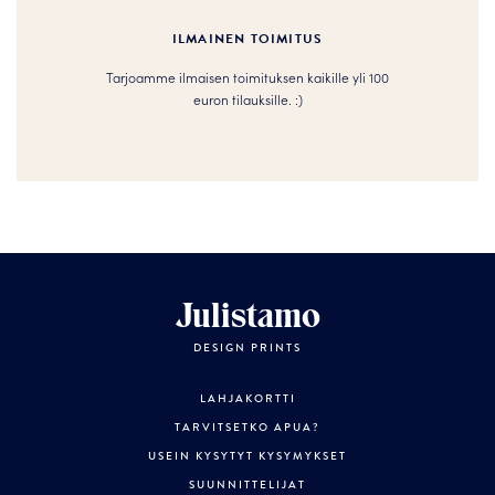
ILMAINEN TOIMITUS
Tarjoamme ilmaisen toimituksen kaikille yli 100
euron tilauksille. :­­)
Julistamo
DESIGN PRINTS
LAHJAKORTTI
TARVITSETKO APUA?
USEIN KYSYTYT KYSYMYKSET
SUUNNITTELIJAT