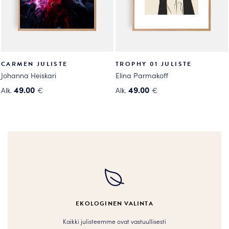
sivulla.
sivulla.
CARMEN JULISTE
TROPHY 01 JULISTE
Johanna Heiskari
Elina Parmakoff
49.00
49.00
Alk.
€
Alk.
€
Tällä
Tällä
tuotteella
tuotteella
on
on
useampi
useampi
muunnelma.
muunnelma.
Voit
Voit
tehdä
tehdä
valinnat
valinnat
tuotteen
tuotteen
EKOLOGINEN VALINTA
sivulla.
sivulla.
Kaikki julisteemme ovat vastuullisesti