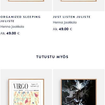
ORGANIZED SLEEPING
JUST LISTEN JULISTE
JULISTE
Henna Jaakkola
Henna Jaakkola
49.00
Alk.
€
49.00
Alk.
€
Tällä
Tällä
tuotteella
tuotteella
on
on
useampi
useampi
muunnelma.
TUTUSTU MYÖS
muunnelma.
Voit
Voit
tehdä
tehdä
valinnat
valinnat
tuotteen
tuotteen
sivulla.
sivulla.