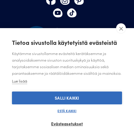
Tietoa sivustolla käytetyistä evästeistä
Käytämme sivustollamme evästeitä kerätäksemme ja
analysoidaksemme sivuston suorituskykyä ja käyttöä,
tarjotaksemme sosiaalisen median ominaisuuksia sekä
TILAA JULISTAMON UUTISKIRJE
parantaaksemme ja räätälöidäksemme sisältöä ja mainoksia.
ANNA PALAUTETTA
Lue lisää
TIETOSUOJASELOSTE
TIETOSUOJASELOSTE SUUNNITTELIJAT JA JÄRJESTÖT
SALLI KAIKKI
ESTÄ KAIKKI
Evästeasetukset