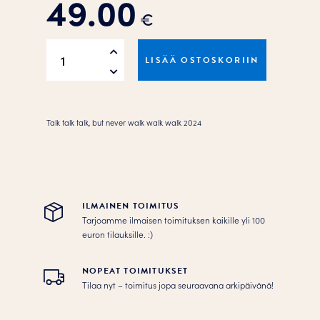
49.00
€
Talk
LISÄÄ OSTOSKORIIN
talk
talk,
but
never
Talk talk talk, but never walk walk walk 2024
walk
walk
walk
Juliste
määrä
ILMAINEN TOIMITUS
Tarjoamme ilmaisen toimituksen kaikille yli 100
euron tilauksille. :­­)
NOPEAT TOIMITUKSET
Tilaa nyt – toimitus jopa seuraavana arkipäivänä!