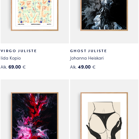
VIRGO JULISTE
GHOST JULISTE
Iida Kopio
Johanna Heiskari
69.00
49.00
Alk.
€
Alk.
€
Tällä
Tällä
tuotteella
tuotteella
on
on
useampi
useampi
muunnelma.
muunnelma.
Voit
Voit
tehdä
tehdä
valinnat
valinnat
tuotteen
tuotteen