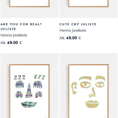
ARE YOU FOR REAL?
CUTE CRY JULISTE
JULISTE
Henna Jaakkola
Henna Jaakkola
49.00
Alk.
€
49.00
Alk.
€
Tällä
Tällä
tuotteella
tuotteella
on
on
useampi
useampi
muunnelma.
muunnelma.
Voit
Voit
tehdä
tehdä
valinnat
valinnat
tuotteen
tuotteen
sivulla.
sivulla.