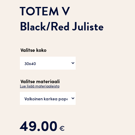
TOTEM V
Black/Red Juliste
Valitse koko
Valitse materiaali
Lue lisää materiaaleista
49.00
€