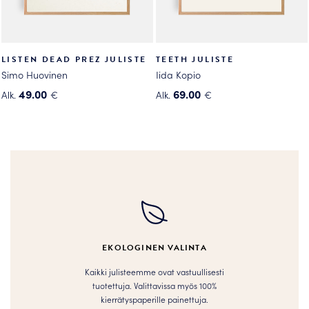
LISTEN DEAD PREZ JULISTE
TEETH JULISTE
Simo Huovinen
Iida Kopio
49.00
69.00
Alk.
€
Alk.
€
Tällä
Tällä
tuotteella
tuotteella
on
on
useampi
useampi
muunnelma.
muunnelma.
Voit
Voit
tehdä
tehdä
valinnat
valinnat
tuotteen
tuotteen
EKOLOGINEN VALINTA
sivulla.
sivulla.
Kaikki julisteemme ovat vastuullisesti
tuotettuja. Valittavissa myös 100%
kierrätyspaperille painettuja.