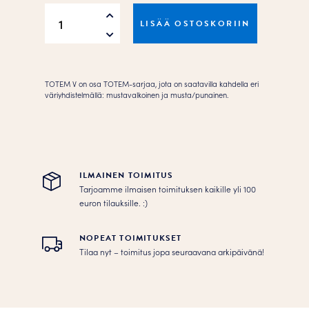
TOTEM
LISÄÄ OSTOSKORIIN
V
Black/Red
Juliste
määrä
TOTEM V on osa TOTEM-sarjaa, jota on saatavilla kahdella eri
väriyhdistelmällä: mustavalkoinen ja musta/punainen.
ILMAINEN TOIMITUS
Tarjoamme ilmaisen toimituksen kaikille yli 100
euron tilauksille. :­­)
NOPEAT TOIMITUKSET
Tilaa nyt – toimitus jopa seuraavana arkipäivänä!