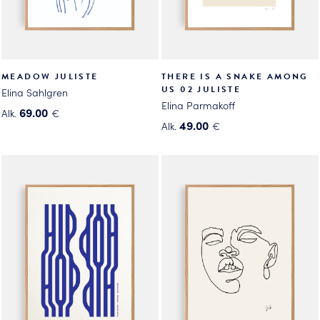
MEADOW JULISTE
THERE IS A SNAKE AMONG
US 02 JULISTE
Elina Sahlgren
Elina Parmakoff
69.00
Alk.
€
49.00
Alk.
€
Tällä
Tällä
tuotteella
tuotteella
on
on
useampi
useampi
muunnelma.
muunnelma.
Voit
Voit
tehdä
tehdä
valinnat
valinnat
tuotteen
tuotteen
sivulla.
sivulla.