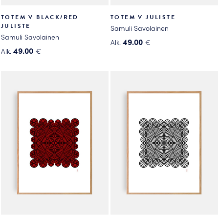
TOTEM V BLACK/RED
TOTEM V JULISTE
JULISTE
Samuli Savolainen
Samuli Savolainen
49.00
Alk.
€
49.00
Alk.
€
Tällä
Tällä
tuotteella
tuotteella
on
on
useampi
useampi
muunnelma.
muunnelma.
Voit
Voit
tehdä
tehdä
valinnat
valinnat
tuotteen
tuotteen
sivulla.
sivulla.