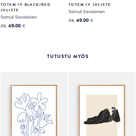
TOTEM IV BLACK/RED
TOTEM IV JULISTE
JULISTE
Samuli Savolainen
Samuli Savolainen
49.00
Alk.
€
49.00
Alk.
€
Tällä
Tällä
tuotteella
tuotteella
on
on
useampi
useampi
muunnelma.
TUTUSTU MYÖS
muunnelma.
Voit
Voit
tehdä
tehdä
valinnat
valinnat
tuotteen
tuotteen
sivulla.
sivulla.