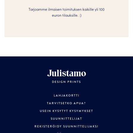
Tarjoamme ilmaisen toimituksen kaikille yli 100
euron tilauksille. :­­)
Julistamo
DESIGN PRINTS
LAHJAKORTTI
TARVITSETKO APUA?
USEIN KYSYTYT KYSYMYKSET
SUUNNITTELIJAT
REKISTERÖIDY SUUNNITTELIJAKSI