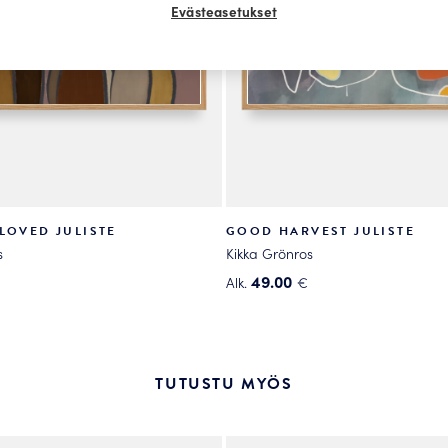
Evästeasetukset
LOVED JULISTE
GOOD HARVEST JULISTE
s
Kikka Grönros
49.00
Alk.
€
Tällä
tuotteella
on
useampi
TUTUSTU MYÖS
.
muunnelma.
Voit
tehdä