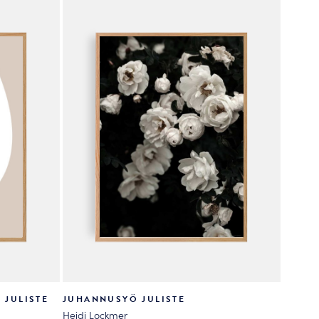
valinnat
tuotteen
sivulla.
 JULISTE
JUHANNUSYÖ JULISTE
Heidi Lockmer