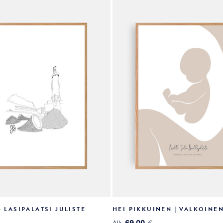
valinnat
tuotteen
sivulla.
– LASIPALATSI JULISTE
HEI PIKKUINEN | VALKOINEN
69.00
Alk.
€