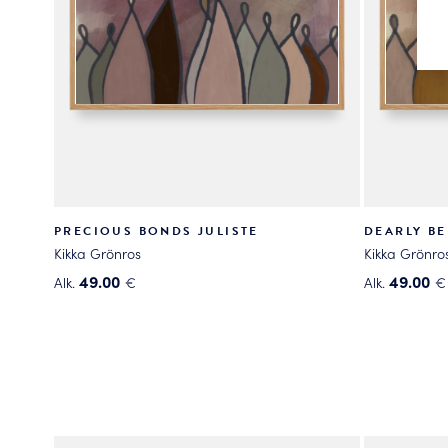
PRECIOUS BONDS JULISTE
DEARLY BE
Kikka Grönros
Kikka Grönro
49.00
49.00
Alk.
€
Alk.
€
Tällä
Tällä
tuotteella
tuotteella
on
on
useampi
useampi
muunnelma.
muunnelma
Voit
Voit
tehdä
tehdä