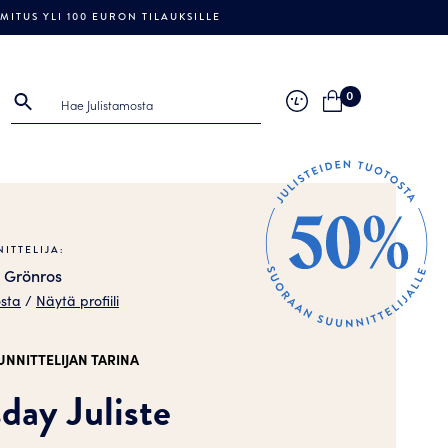
ITUS YLI 100 EURON TILAUKSILLE
0
ITTELIJA:
 Grönros
osta
/
Näytä profiili
UNNITTELIJAN TARINA
day Juliste