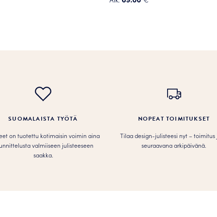
Tällä
tuotteella
on
useampi
muunnelma.
.
Voit
tehdä
valinnat
tuotteen
sivulla.
SUOMALAISTA TYÖTÄ
NOPEAT TOIMITUKSET
teet on tuotettu kotimaisin voimin aina
Tilaa design-julisteesi nyt – toimitus
unnittelusta valmiiseen julisteeseen
seuraavana arkipäivänä.
saakka.