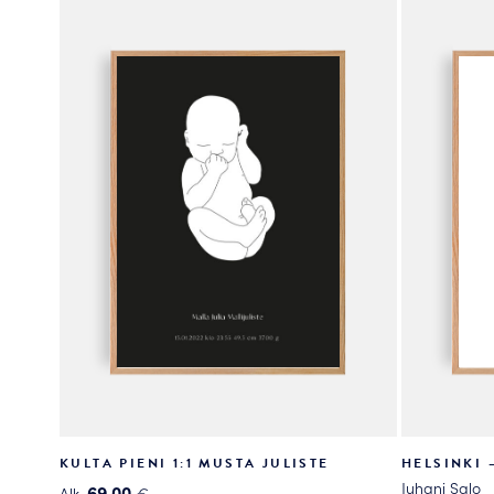
valinnat
valinnat
tuotteen
tuotteen
sivulla.
sivulla.
KULTA PIENI 1:1 MUSTA JULISTE
HELSINKI 
Juhani Salo
69.00
Alk.
€