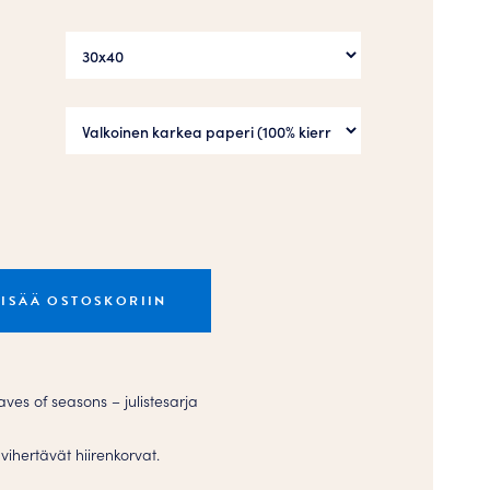
LISÄÄ OSTOSKORIIN
ves of seasons – julistesarja
vihertävät hiirenkorvat.