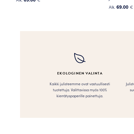
Tällä
69.00
Alk.
€
tuotteella
Tällä
on
tuotteella
useampi
on
muunnelma.
useampi
Voit
muunnelma
tehdä
Voit
valinnat
tehdä
tuotteen
valinnat
sivulla.
tuotteen
EKOLOGINEN VALINTA
sivulla.
Kaikki julisteemme ovat vastuullisesti
Julis
tuotettuja. Valittavissa myös 100%
su
kierrätyspaperille painettuja.