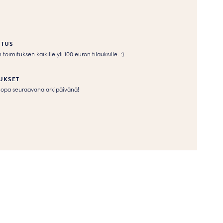
ITUS
imituksen kaikille yli 100 euron tilauksille. :­­)
UKSET
s jopa seuraavana arkipäivänä!