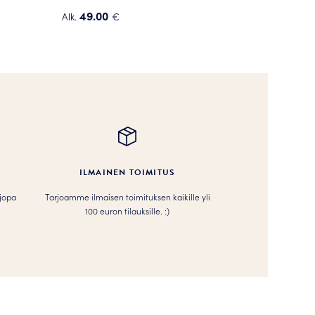
49.00
Alk.
€
Tällä
tuotteella
on
useampi
muunnelma.
Voit
tehdä
valinnat
tuotteen
ILMAINEN TOIMITUS
sivulla.
 jopa
Tarjoamme ilmaisen toimituksen kaikille yli
100 euron tilauksille. :­­)