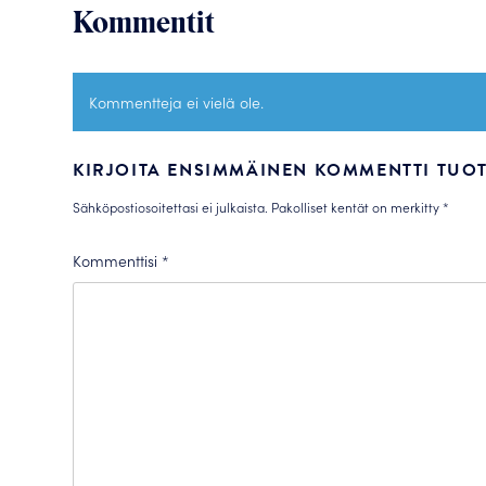
Kommentit
Kommentteja ei vielä ole.
KIRJOITA ENSIMMÄINEN KOMMENTTI TUOTT
Sähköpostiosoitettasi ei julkaista.
Pakolliset kentät on merkitty
*
Kommenttisi
*