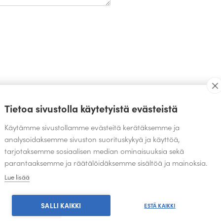
TEOKSIA SAMALTA SUUNNITTELIJALTA
Tietoa sivustolla käytetyistä evästeistä
Käytämme sivustollamme evästeitä kerätäksemme ja
analysoidaksemme sivuston suorituskykyä ja käyttöä,
tarjotaksemme sosiaalisen median ominaisuuksia sekä
parantaaksemme ja räätälöidäksemme sisältöä ja mainoksia.
Lue lisää
SALLI KAIKKI
ESTÄ KAIKKI