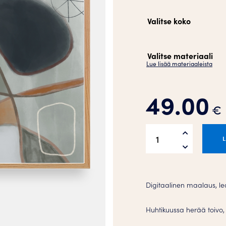
Valitse koko
Valitse materiaali
Lue lisää materiaaleista
49.00
€
April
Tuesday
Juliste
määrä
Digitaalinen maalaus, lea
Huhtikuussa herää toivo, 