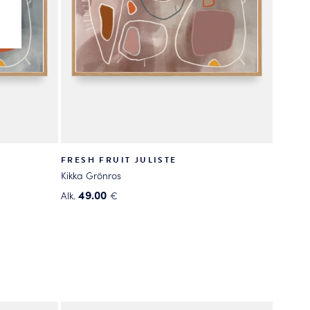
FRESH FRUIT JULISTE
Kikka Grönros
49.00
Alk.
€
Tällä
tuotteella
on
useampi
muunnelma.
Voit
tehdä