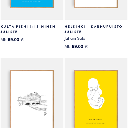
KULTA PIENI 1:1 SININEN
HELSINKI – KARHUPUISTO
JULISTE
JULISTE
Juhani Salo
69.00
Alk.
€
Tällä
69.00
Alk.
€
tuotteella
Tällä
on
tuotteella
useampi
on
muunnelma.
useampi
Voit
muunnelma.
tehdä
Voit
valinnat
tehdä
tuotteen
valinnat
sivulla.
tuotteen
sivulla.