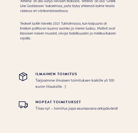
‘Athena’ on yksi Sonja Hirvisen teoksista. ‘Athena’ on osa ‘Greek
Line Goddesses’ kokoelmaa, josta löytyy yhteensä kolme teosta
viidessa eri värikombinaatiossa.
Teokset luotiin talvella 2021 Tukholmassa, kun kaipuuna oli
Kreikan polttavan kuuma aurinko ja meren tuoksu. Motiivit ovat
klassisen naisen muodot, viivoja todellisuuden ja mielikuvituksen
rajoilla.
ILMAINEN TOIMITUS
Tarjoamme ilmaisen toimituksen kaikille yli 100
euron tilauksille. :­­)
NOPEAT TOIMITUKSET
Tilaa nyt – toimitus jopa seuraavana arkipäivänä!