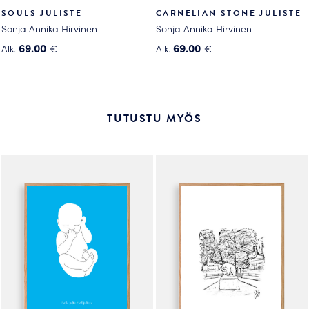
SOULS JULISTE
CARNELIAN STONE JULISTE
Sonja Annika Hirvinen
Sonja Annika Hirvinen
69.00
69.00
Alk.
€
Alk.
€
Tällä
Tällä
tuotteella
tuotteella
on
on
useampi
useampi
TUTUSTU MYÖS
muunnelma.
muunnelma.
Voit
Voit
tehdä
tehdä
valinnat
valinnat
tuotteen
tuotteen
sivulla.
sivulla.