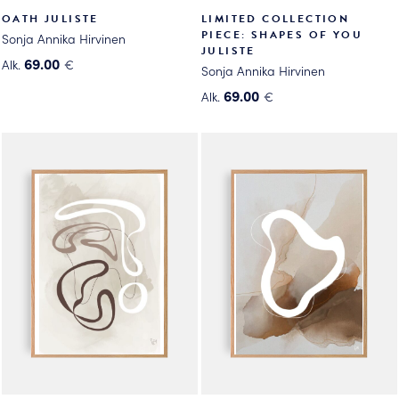
OATH JULISTE
LIMITED COLLECTION
PIECE: SHAPES OF YOU
Sonja Annika Hirvinen
JULISTE
69.00
Alk.
€
Sonja Annika Hirvinen
Tällä
69.00
Alk.
€
tuotteella
Tällä
on
tuotteella
useampi
on
muunnelma.
useampi
Voit
muunnelma.
tehdä
Voit
valinnat
tehdä
tuotteen
valinnat
sivulla.
tuotteen
sivulla.