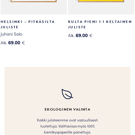
HELSINKI – PITKÄSILTA
KULTA PIENI 1:1 KELTAINEN
JULISTE
JULISTE
Juhani Salo
69.00
Alk.
€
Tällä
69.00
Alk.
€
Tällä
tuotteella
tuotteella
on
on
useampi
useampi
muunnelma.
muunnelma.
Voit
Voit
tehdä
tehdä
valinnat
valinnat
tuotteen
tuotteen
sivulla.
EKOLOGINEN VALINTA
sivulla.
Kaikki julisteemme ovat vastuullisesti
tuotettuja. Valittavissa myös 100%
kierrätyspaperille painettuja.