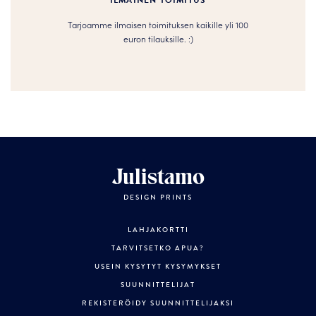
ILMAINEN TOIMITUS
Tarjoamme ilmaisen toimituksen kaikille yli 100
euron tilauksille. :­­)
Julistamo
DESIGN PRINTS
LAHJAKORTTI
TARVITSETKO APUA?
USEIN KYSYTYT KYSYMYKSET
SUUNNITTELIJAT
REKISTERÖIDY SUUNNITTELIJAKSI