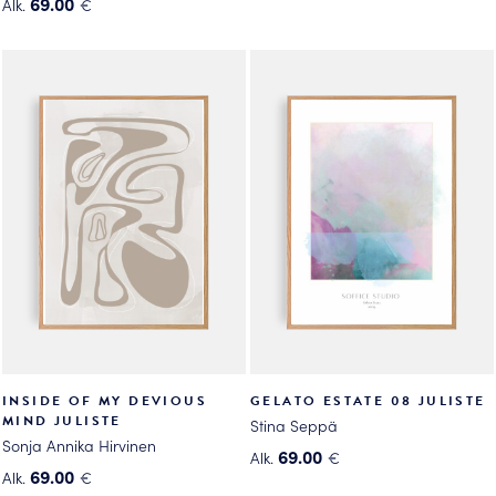
69.00
Alk.
€
Tällä
Tällä
tuotteella
tuotteella
on
on
useampi
useampi
muunnelma.
muunnelma.
Voit
Voit
tehdä
tehdä
valinnat
valinnat
tuotteen
tuotteen
sivulla.
sivulla.
INSIDE OF MY DEVIOUS
GELATO ESTATE 08 JULISTE
MIND JULISTE
Stina Seppä
Sonja Annika Hirvinen
69.00
Alk.
€
69.00
Alk.
€
Tällä