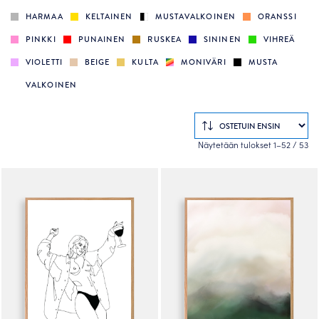
HARMAA
KELTAINEN
MUSTAVALKOINEN
ORANSSI
PINKKI
PUNAINEN
RUSKEA
SININEN
VIHREÄ
VIOLETTI
BEIGE
KULTA
MONIVÄRI
MUSTA
VALKOINEN
So
Näytetään tulokset 1–52 / 53
by
po