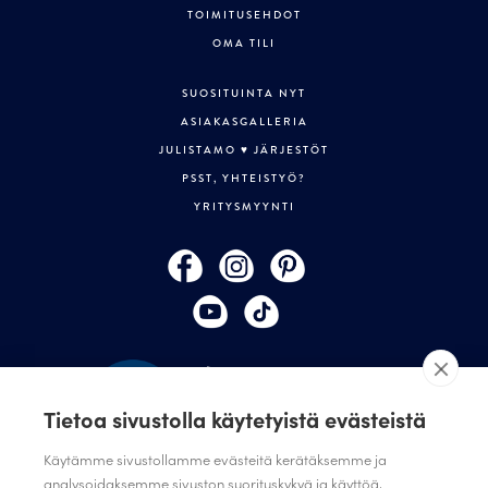
TOIMITUSEHDOT
OMA TILI
SUOSITUINTA NYT
ASIAKASGALLERIA
JULISTAMO ♥ JÄRJESTÖT
PSST, YHTEISTYÖ?
YRITYSMYYNTI
Tietoa sivustolla käytetyistä evästeistä
Käytämme sivustollamme evästeitä kerätäksemme ja
analysoidaksemme sivuston suorituskykyä ja käyttöä,