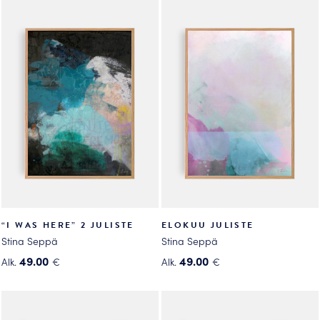
tuotteella
on
on
useampi
useampi
muunnelma.
muunnelma.
Voit
Voit
tehdä
tehdä
valinnat
valinnat
tuotteen
tuotteen
sivulla.
sivulla.
“I WAS HERE” 2 JULISTE
ELOKUU JULISTE
Stina Seppä
Stina Seppä
49.00
49.00
Alk.
€
Alk.
€
Tällä
Tällä
tuotteella
tuotteella
on
on