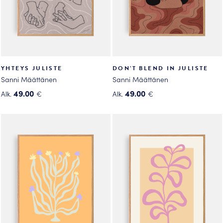
sivulla.
sivulla.
YHTEYS JULISTE
DON’T BLEND IN JULISTE
Sanni Määttänen
Sanni Määttänen
49.00
49.00
Alk.
€
Alk.
€
Tällä
Tällä
tuotteella
tuotteella
on
on
useampi
useampi
muunnelma.
muunnelma.
Voit
Voit
tehdä
tehdä
valinnat
valinnat
tuotteen
tuotteen
sivulla.
sivulla.