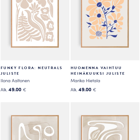
Voit
tehdä
tehdä
valinnat
valinnat
tuotteen
tuotteen
sivulla.
sivulla.
FUNKY FLORA: NEUTRALS
HUOMENNA VAIHTUU
JULISTE
HEINÄKUUKSI JULISTE
Ilona Aaltonen
Marika Hietala
49.00
49.00
Alk.
€
Alk.
€
Tällä
Tällä
tuotteella
tuotteella
on
on
useampi
useampi
muunnelma.
muunnelma.
Voit
Voit