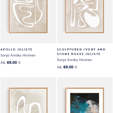
tehdä
tehdä
valinnat
valinnat
tuotteen
tuotteen
sivulla.
sivulla.
APOLLO JULISTE
SCULPTURED IVORY AND
STONE ROSES JULISTE
Sonja Annika Hirvinen
Sonja Annika Hirvinen
69.00
Alk.
€
69.00
Alk.
€
Tällä
Tällä
tuotteella
tuotteella
on
on
useampi
useampi
muunnelma.
muunnelma.
Voit
Voit
tehdä
tehdä
valinnat