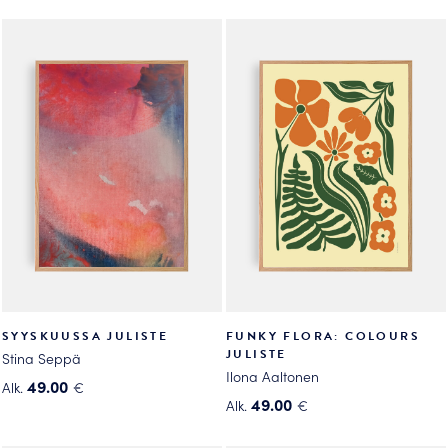
tuotteella
tuotteella
on
on
useampi
useampi
muunnelma.
muunnelma.
Voit
Voit
tehdä
tehdä
valinnat
valinnat
tuotteen
tuotteen
sivulla.
sivulla.
SYYSKUUSSA JULISTE
FUNKY FLORA: COLOURS
JULISTE
Stina Seppä
Ilona Aaltonen
49.00
Alk.
€
49.00
Alk.
€
Tällä
Tällä
tuotteella