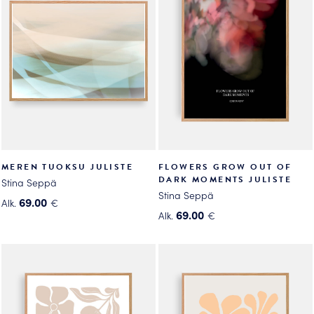
Voit
Voit
tehdä
tehdä
valinnat
valinnat
tuotteen
tuotteen
sivulla.
sivulla.
MEREN TUOKSU JULISTE
FLOWERS GROW OUT OF
DARK MOMENTS JULISTE
Stina Seppä
Stina Seppä
69.00
Alk.
€
69.00
Alk.
€
Tällä
Tällä
tuotteella
tuotteella
on
on
useampi
useampi
muunnelma.
muunnelma.
Voit