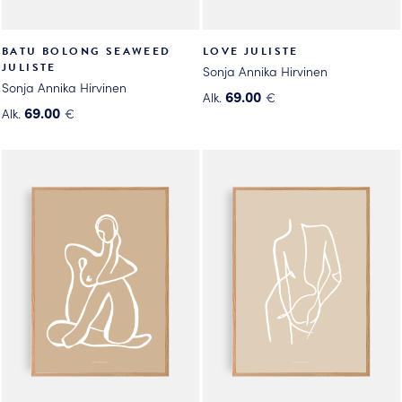
BATU BOLONG SEAWEED
LOVE JULISTE
JULISTE
Sonja Annika Hirvinen
Sonja Annika Hirvinen
69.00
Alk.
€
69.00
Alk.
€
Tällä
Tällä
tuotteella
tuotteella
on
on
useampi
useampi
muunnelma.
muunnelma.
Voit
Voit
tehdä
tehdä
valinnat
valinnat
tuotteen
tuotteen
sivulla.
sivulla.