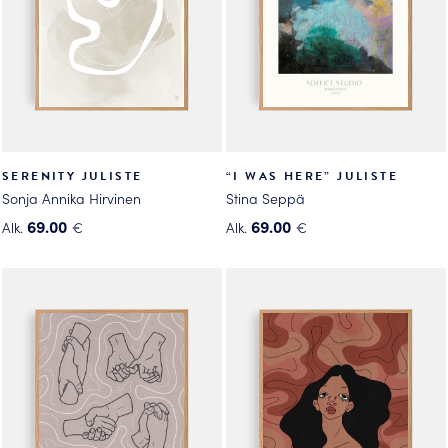
valinnat
tuotteen
tuotteen
sivulla.
sivulla.
SERENITY JULISTE
“I WAS HERE” JULISTE
Sonja Annika Hirvinen
Stina Seppä
69.00
69.00
Alk.
€
Alk.
€
Tällä
Tällä
tuotteella
tuotteella
on
on
useampi
useampi
muunnelma.
muunnelma.
Voit
Voit
tehdä
tehdä
valinnat
valinnat
tuotteen
tuotteen