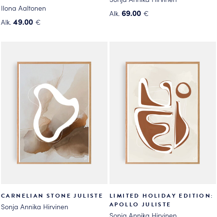
Ilona Aaltonen
69.00
Alk.
€
49.00
Alk.
€
Tällä
Tällä
tuotteella
tuotteella
on
on
useampi
useampi
muunnelma.
muunnelma.
Voit
Voit
tehdä
tehdä
valinnat
valinnat
tuotteen
tuotteen
sivulla.
sivulla.
CARNELIAN STONE JULISTE
LIMITED HOLIDAY EDITION:
APOLLO JULISTE
Sonja Annika Hirvinen
Sonja Annika Hirvinen