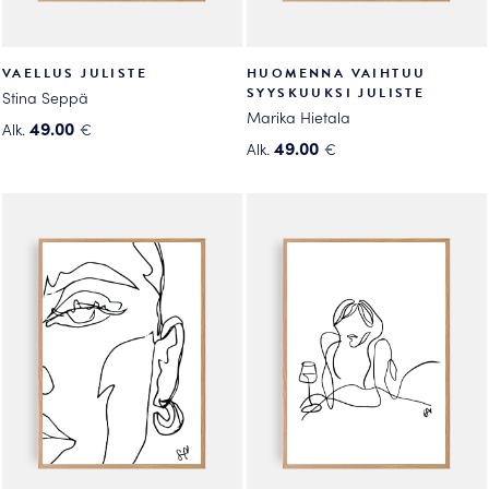
VAELLUS JULISTE
HUOMENNA VAIHTUU
SYYSKUUKSI JULISTE
Stina Seppä
Marika Hietala
49.00
Alk.
€
49.00
Alk.
€
Tällä
Tällä
tuotteella
tuotteella
on
on
useampi
useampi
muunnelma.
muunnelma.
Voit
Voit
tehdä
tehdä
valinnat
valinnat
tuotteen
tuotteen
sivulla.
sivulla.