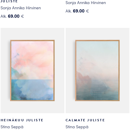
JULISTE
Sonja Annika Hirvinen
Sonja Annika Hirvinen
69.00
Alk.
€
69.00
Alk.
€
Tällä
Tällä
tuotteella
tuotteella
on
on
useampi
useampi
muunnelma.
muunnelma.
Voit
Voit
tehdä
tehdä
valinnat
valinnat
tuotteen
tuotteen
sivulla.
sivulla.
HEINÄKUU JULISTE
CALMATE JULISTE
Stina Seppä
Stina Seppä