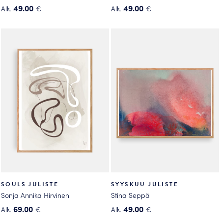
49.00
49.00
Alk.
€
Alk.
€
Tällä
Tällä
tuotteella
tuotteella
on
on
useampi
useampi
muunnelma.
muunnelma.
Voit
Voit
tehdä
tehdä
valinnat
valinnat
tuotteen
tuotteen
sivulla.
sivulla.
SOULS JULISTE
SYYSKUU JULISTE
Sonja Annika Hirvinen
Stina Seppä
69.00
49.00
Alk.
€
Alk.
€
Tällä
Tällä