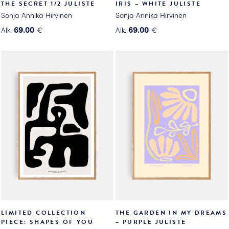
THE SECRET 1/2 JULISTE
IRIS – WHITE JULISTE
Sonja Annika Hirvinen
Sonja Annika Hirvinen
69.00
69.00
Alk.
€
Alk.
€
Tällä
Tällä
tuotteella
tuotteella
on
on
useampi
useampi
muunnelma.
muunnelma.
Voit
Voit
tehdä
tehdä
valinnat
valinnat
tuotteen
tuotteen
sivulla.
sivulla.
LIMITED COLLECTION
THE GARDEN IN MY DREAMS
PIECE: SHAPES OF YOU
– PURPLE JULISTE