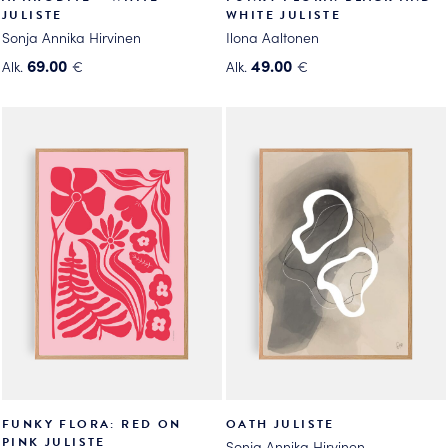
JULISTE
WHITE JULISTE
Sonja Annika Hirvinen
Ilona Aaltonen
69.00
49.00
Alk.
€
Alk.
€
Tällä
Tällä
tuotteella
tuotteella
on
on
useampi
useampi
muunnelma.
muunnelma.
Voit
Voit
tehdä
tehdä
valinnat
valinnat
tuotteen
tuotteen
sivulla.
sivulla.
FUNKY FLORA: RED ON
OATH JULISTE
PINK JULISTE
Sonja Annika Hirvinen