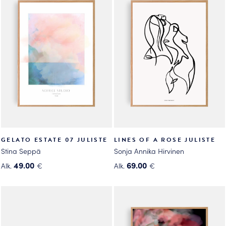
useampi
useampi
muunnelma.
muunnelma.
Voit
Voit
tehdä
tehdä
valinnat
valinnat
tuotteen
tuotteen
sivulla.
sivulla.
GELATO ESTATE 07 JULISTE
LINES OF A ROSE JULISTE
Stina Seppä
Sonja Annika Hirvinen
49.00
69.00
Alk.
€
Alk.
€
Tällä
Tällä
tuotteella
tuotteella
on
on
useampi
useampi
muunnelma.
muunnelma.