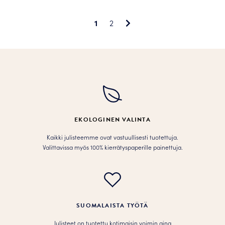
on
useampi
useampi
muunnelma.
1
2
muunnelma.
Voit
Voit
tehdä
tehdä
valinnat
valinnat
tuotteen
tuotteen
sivulla.
sivulla.
EKOLOGINEN VALINTA
Kaikki julisteemme ovat vastuullisesti tuotettuja.
Valittavissa myös 100% kierrätyspaperille painettuja.
SUOMALAISTA TYÖTÄ
Julisteet on tuotettu kotimaisin voimin aina