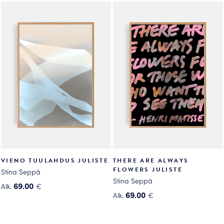
tuotteella
tuotteella
on
on
useampi
useampi
muunnelma.
muunnelma.
Voit
Voit
tehdä
tehdä
valinnat
valinnat
tuotteen
tuotteen
sivulla.
sivulla.
VIENO TUULAHDUS JULISTE
THERE ARE ALWAYS
FLOWERS JULISTE
Stina Seppä
Stina Seppä
69.00
Alk.
€
69.00
Alk.
€
Tällä
Tällä
tuotteella
tuotteella
on