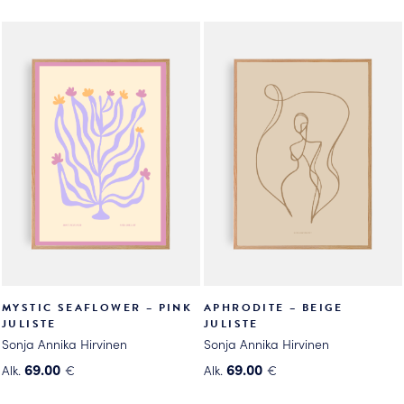
Tällä
tuotteella
tuotteella
on
on
useampi
useampi
muunnelma.
muunnelma.
Voit
Voit
tehdä
tehdä
valinnat
valinnat
tuotteen
tuotteen
sivulla.
sivulla.
MYSTIC SEAFLOWER – PINK
APHRODITE – BEIGE
JULISTE
JULISTE
Sonja Annika Hirvinen
Sonja Annika Hirvinen
69.00
69.00
Alk.
€
Alk.
€
Tällä
Tällä