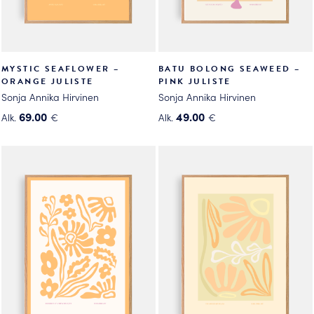
MYSTIC SEAFLOWER –
BATU BOLONG SEAWEED –
ORANGE JULISTE
PINK JULISTE
Sonja Annika Hirvinen
Sonja Annika Hirvinen
69.00
49.00
Alk.
€
Alk.
€
Tällä
Tällä
tuotteella
tuotteella
on
on
useampi
useampi
muunnelma.
muunnelma.
Voit
Voit
tehdä
tehdä
valinnat
valinnat
tuotteen
tuotteen
sivulla.
sivulla.