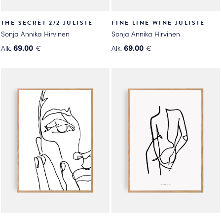
THE SECRET 2/2 JULISTE
FINE LINE WINE JULISTE
Sonja Annika Hirvinen
Sonja Annika Hirvinen
69.00
69.00
Alk.
€
Alk.
€
Tällä
Tällä
tuotteella
tuotteella
on
on
useampi
useampi
muunnelma.
muunnelma.
Voit
Voit
tehdä
tehdä
valinnat
valinnat
tuotteen
tuotteen
sivulla.
sivulla.