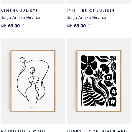
ATHENA JULISTE
IRIS – BEIGE JULISTE
Sonja Annika Hirvinen
Sonja Annika Hirvinen
69.00
69.00
Alk.
€
Alk.
€
Tällä
Tällä
tuotteella
tuotteella
on
on
useampi
useampi
muunnelma.
muunnelma.
Voit
Voit
tehdä
tehdä
valinnat
valinnat
tuotteen
tuotteen
sivulla.
sivulla.
APHRODITE – WHITE
FUNKY FLORA: BLACK AND