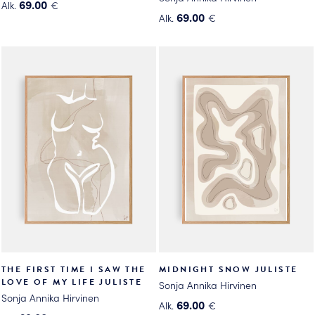
69.00
Alk.
€
69.00
Alk.
€
Tällä
Tällä
tuotteella
tuotteella
on
on
useampi
useampi
muunnelma.
muunnelma.
Voit
Voit
tehdä
tehdä
valinnat
valinnat
tuotteen
tuotteen
sivulla.
sivulla.
THE FIRST TIME I SAW THE
MIDNIGHT SNOW JULISTE
LOVE OF MY LIFE JULISTE
Sonja Annika Hirvinen
Sonja Annika Hirvinen
69.00
Alk.
€