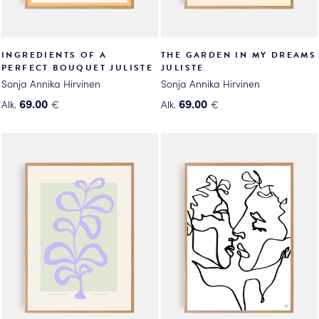
INGREDIENTS OF A
THE GARDEN IN MY DREAMS
PERFECT BOUQUET JULISTE
JULISTE
Sonja Annika Hirvinen
Sonja Annika Hirvinen
69.00
69.00
Alk.
€
Alk.
€
Tällä
Tällä
tuotteella
tuotteella
on
on
useampi
useampi
muunnelma.
muunnelma.
Voit
Voit
tehdä
tehdä
valinnat
valinnat
tuotteen
tuotteen
sivulla.
sivulla.