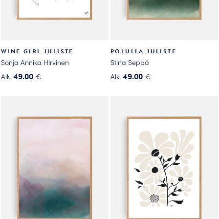
WINE GIRL JULISTE
POLULLA JULISTE
Sonja Annika Hirvinen
Stina Seppä
49.00
49.00
Alk.
€
Alk.
€
Tällä
Tällä
tuotteella
tuotteella
on
on
useampi
useampi
muunnelma.
muunnelma.
Voit
Voit
tehdä
tehdä
valinnat
valinnat
tuotteen
tuotteen
sivulla.
sivulla.