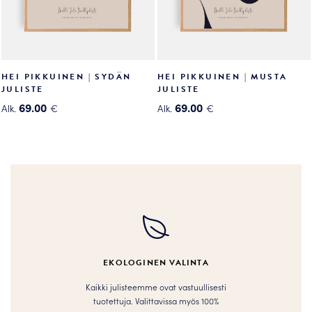
HEI PIKKUINEN | SYDÄN
HEI PIKKUINEN | MUSTA
JULISTE
JULISTE
69.00
69.00
Alk.
€
Alk.
€
Tällä
Tällä
tuotteella
tuotteella
on
on
useampi
useampi
muunnelma.
muunnelma.
Voit
Voit
tehdä
tehdä
valinnat
valinnat
tuotteen
tuotteen
EKOLOGINEN VALINTA
sivulla.
sivulla.
Kaikki julisteemme ovat vastuullisesti
tuotettuja. Valittavissa myös 100%