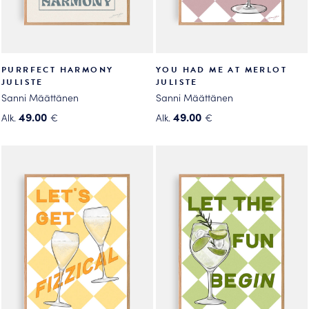
PURRFECT HARMONY
YOU HAD ME AT MERLOT
JULISTE
JULISTE
Sanni Määttänen
Sanni Määttänen
49.00
49.00
Alk.
€
Alk.
€
Tällä
Tällä
tuotteella
tuotteella
on
on
useampi
useampi
muunnelma.
muunnelma.
Voit
Voit
tehdä
tehdä
valinnat
valinnat
tuotteen
tuotteen
sivulla.
sivulla.