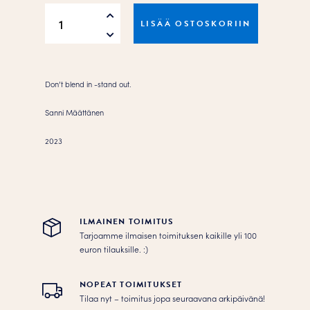
Don’t
LISÄÄ OSTOSKORIIN
Blend
In
Juliste
määrä
Don’t blend in -stand out.
Sanni Määttänen
2023
ILMAINEN TOIMITUS
Tarjoamme ilmaisen toimituksen kaikille yli 100
euron tilauksille. :­­)
NOPEAT TOIMITUKSET
Tilaa nyt – toimitus jopa seuraavana arkipäivänä!