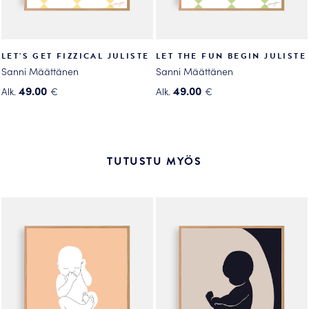
LET’S GET FIZZICAL JULISTE
LET THE FUN BEGIN JULISTE
Sanni Määttänen
Sanni Määttänen
49.00
49.00
Alk.
€
Alk.
€
Tällä
Tällä
tuotteella
tuotteella
on
on
useampi
useampi
TUTUSTU MYÖS
muunnelma.
muunnelma.
Voit
Voit
tehdä
tehdä
valinnat
valinnat
tuotteen
tuotteen
sivulla.
sivulla.