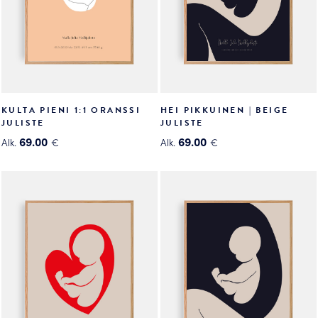
KULTA PIENI 1:1 ORANSSI
HEI PIKKUINEN | BEIGE
JULISTE
JULISTE
69.00
69.00
Alk.
€
Alk.
€
Tällä
Tällä
tuotteella
tuotteella
on
on
useampi
useampi
muunnelma.
muunnelma.
Voit
Voit
tehdä
tehdä
valinnat
valinnat
tuotteen
tuotteen
sivulla.
sivulla.