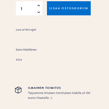
You
LISÄÄ OSTOSKORIIN
Had
Me
At
Merlot
Love at first sight
Juliste
määrä
Sanni Määttänen
2024
ILMAINEN TOIMITUS
Tarjoamme ilmaisen toimituksen kaikille yli 100
euron tilauksille. :­­)