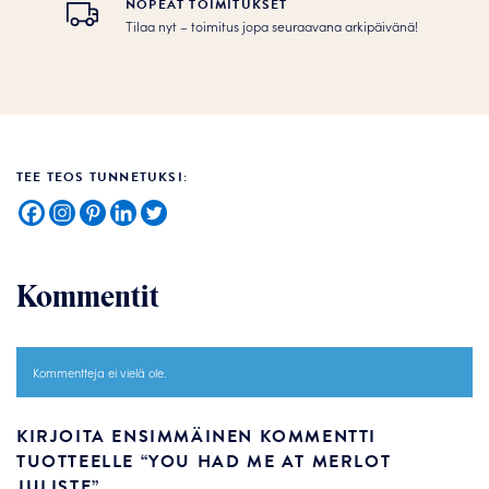
NOPEAT TOIMITUKSET
Tilaa nyt – toimitus jopa seuraavana arkipäivänä!
TEE TEOS TUNNETUKSI:
Kommentit
Kommentteja ei vielä ole.
KIRJOITA ENSIMMÄINEN KOMMENTTI
TUOTTEELLE “YOU HAD ME AT MERLOT
JULISTE”