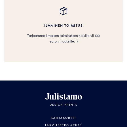
ILMAINEN TOIMITUS
Tarjoamme ilmaisen toimituksen kaikille yli 100
euron tilauksille. :­­)
Julistamo
DESIGN PRINTS
LAHJAKORTTI
TARVITSETKO APUA?