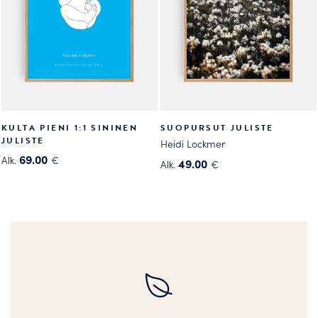
valinnat
valinnat
tuotteen
tuotteen
sivulla.
sivulla.
KULTA PIENI 1:1 SININEN
SUOPURSUT JULISTE
JULISTE
Heidi Lockmer
69.00
Alk.
€
49.00
Alk.
€
Tällä
Tällä
tuotteella
tuotteella
on
on
useampi
useampi
muunnelma.
muunnelma.
Voit
Voit
tehdä
tehdä
valinnat
valinnat
tuotteen
tuotteen