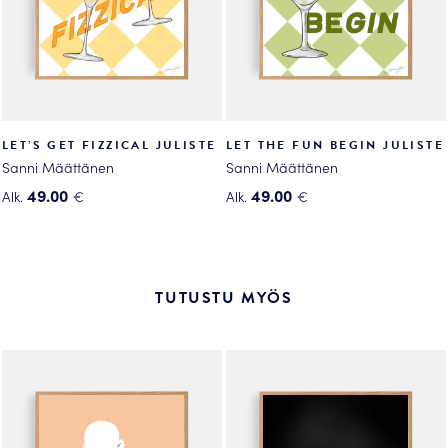
tuotteen
tuotteen
sivulla.
sivulla.
LET’S GET FIZZICAL JULISTE
LET THE FUN BEGIN JULISTE
Sanni Määttänen
Sanni Määttänen
49.00
49.00
Alk.
€
Alk.
€
Tällä
Tällä
tuotteella
tuotteella
on
on
useampi
useampi
TUTUSTU MYÖS
muunnelma.
muunnelma.
Voit
Voit
tehdä
tehdä
valinnat
valinnat
tuotteen
tuotteen
sivulla.
sivulla.