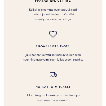
EKOLOGINEN VALINTA
sivulla.
sivulla.
Kaikki julisteemme ovat vastuullisesti
tuotettuja. Valittavissa myös 100%
kierrätyspaperille painettuja.
SUOMALAISTA TYÖTÄ
Julisteet on tuotettu kotimaisin voimin aina
suunnittelusta valmiiseen julisteeseen saakka.
NOPEAT TOIMITUKSET
Tilaa design-julisteesi nyt – toimitus jopa
seuraavana arkipäivänä.