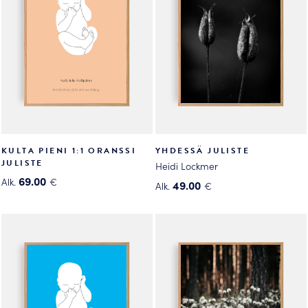
KULTA PIENI 1:1 ORANSSI
YHDESSÄ JULISTE
JULISTE
Heidi Lockmer
69.00
Alk.
€
49.00
Alk.
€
Tällä
Tällä
tuotteella
tuotteella
on
on
useampi
useampi
muunnelma.
muunnelma.
Voit
Voit
tehdä
tehdä