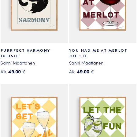
PURRFECT HARMONY
YOU HAD ME AT MERLOT
JULISTE
JULISTE
Sanni Määttänen
Sanni Määttänen
49.00
49.00
Alk.
€
Alk.
€
Tällä
Tällä
tuotteella
tuotteella
on
on
useampi
useampi
muunnelma.
muunnelma.
Voit
Voit
tehdä
tehdä
valinnat
valinnat