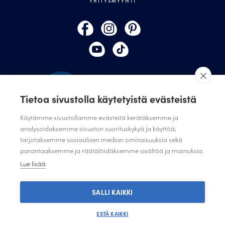
YRITYSMYYNTI
Tietoa sivustolla käytetyistä evästeistä
Käytämme sivustollamme evästeitä kerätäksemme ja
analysoidaksemme sivuston suorituskykyä ja käyttöä,
tarjotaksemme sosiaalisen median ominaisuuksia sekä
TILAA JULISTAMON UUTISKIRJE
parantaaksemme ja räätälöidäksemme sisältöä ja mainoksia.
ANNA PALAUTETTA
Lue lisää
TIETOSUOJASELOSTE
TIETOSUOJASELOSTE SUUNNITTELIJAT JA JÄRJESTÖT
SALLI KAIKKI
ESTÄ KAIKKI