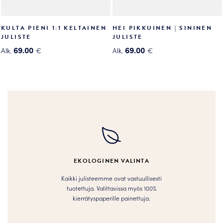
KULTA PIENI 1:1 KELTAINEN
HEI PIKKUINEN | SININEN
JULISTE
JULISTE
69.00
69.00
Alk.
€
Alk.
€
Tällä
Tällä
tuotteella
tuotteella
on
on
useampi
useampi
muunnelma.
muunnelma.
Voit
Voit
tehdä
tehdä
valinnat
valinnat
tuotteen
tuotteen
EKOLOGINEN VALINTA
sivulla.
sivulla.
Kaikki julisteemme ovat vastuullisesti
tuotettuja. Valittavissa myös 100%
kierrätyspaperille painettuja.