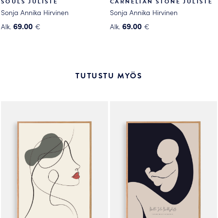
SOULS JULISTE
CARNELIAN STONE JULISTE
Sonja Annika Hirvinen
Sonja Annika Hirvinen
69.00
69.00
Alk.
€
Alk.
€
Tällä
Tällä
tuotteella
tuotteella
on
on
useampi
useampi
TUTUSTU MYÖS
muunnelma.
muunnelma.
Voit
Voit
tehdä
tehdä
valinnat
valinnat
tuotteen
tuotteen
sivulla.
sivulla.