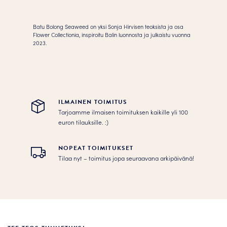
Juliste
määrä
Batu Bolong Seaweed on yksi Sonja Hirvisen teoksista ja osa
Flower Collectionia, inspiroitu Balin luonnosta ja julkaistu vuonna
2023.
ILMAINEN TOIMITUS
Tarjoamme ilmaisen toimituksen kaikille yli 100
euron tilauksille. :­­)
NOPEAT TOIMITUKSET
Tilaa nyt – toimitus jopa seuraavana arkipäivänä!