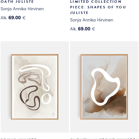
OATH JULISTE
LIMITED COLLECTION
PIECE: SHAPES OF YOU
Sonja Annika Hirvinen
JULISTE
69.00
Alk.
€
Sonja Annika Hirvinen
Tällä
69.00
Alk.
€
tuotteella
Tällä
on
tuotteella
useampi
on
muunnelma.
useampi
Voit
muunnelma.
tehdä
Voit
valinnat
tehdä
tuotteen
valinnat
sivulla.
tuotteen
sivulla.