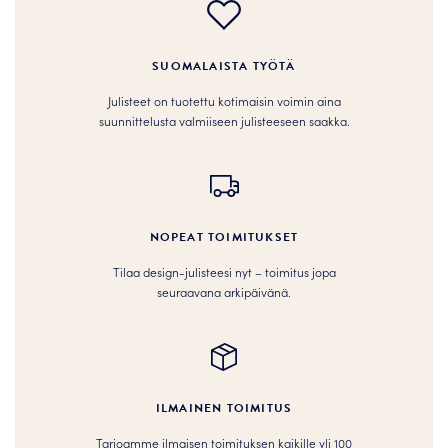
SUOMALAISTA TYÖTÄ
Julisteet on tuotettu kotimaisin voimin aina
suunnittelusta valmiiseen julisteeseen saakka.
NOPEAT TOIMITUKSET
Tilaa design-julisteesi nyt – toimitus jopa
seuraavana arkipäivänä.
ILMAINEN TOIMITUS
Tarjoamme ilmaisen toimituksen kaikille yli 100