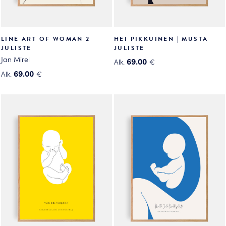
LINE ART OF WOMAN 2
HEI PIKKUINEN | MUSTA
JULISTE
JULISTE
Jan Mirel
69.00
Alk.
€
Tällä
69.00
Alk.
€
Tällä
tuotteella
tuotteella
on
on
useampi
useampi
muunnelma.
muunnelma.
Voit
Voit
tehdä
tehdä
valinnat
valinnat
tuotteen
tuotteen
sivulla.
sivulla.