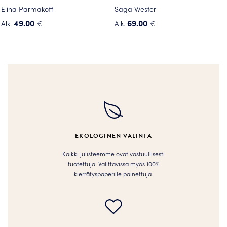
Elina Parmakoff
Saga Wester
49.00
69.00
Alk.
€
Alk.
€
Tällä
Tällä
tuotteella
tuotteella
on
on
useampi
useampi
muunnelma.
muunnelma.
Voit
Voit
tehdä
tehdä
valinnat
valinnat
tuotteen
tuotteen
EKOLOGINEN VALINTA
sivulla.
sivulla.
Kaikki julisteemme ovat vastuullisesti
tuotettuja. Valittavissa myös 100%
kierrätyspaperille painettuja.