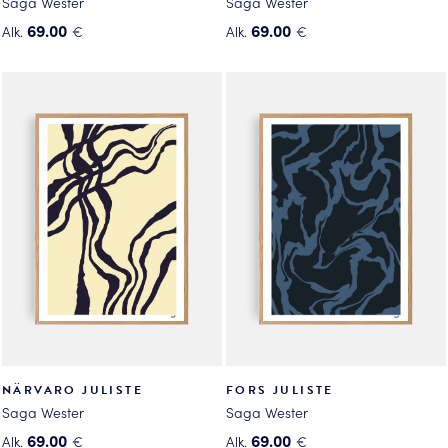
Saga Wester
Saga Wester
69.00
69.00
Alk.
€
Alk.
€
Tällä
Tällä
tuotteella
tuotteella
on
on
useampi
useampi
muunnelma.
muunnelma.
Voit
Voit
tehdä
tehdä
valinnat
valinnat
tuotteen
tuotteen
sivulla.
sivulla.
NÄRVARO JULISTE
FORS JULISTE
Saga Wester
Saga Wester
69.00
69.00
Alk.
€
Alk.
€