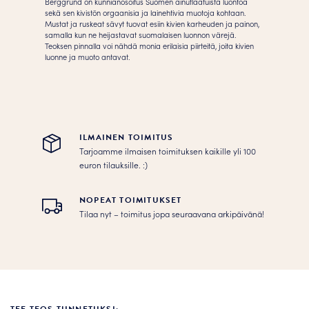
Berggrund on kunnianosoitus Suomen ainutlaatuista luontoa
sekä sen kivistön orgaanisia ja lainehtivia muotoja kohtaan.
Mustat ja ruskeat sävyt tuovat esiin kivien karheuden ja painon,
samalla kun ne heijastavat suomalaisen luonnon värejä.
Teoksen pinnalla voi nähdä monia erilaisia ​​piirteitä, joita kivien
luonne ja muoto antavat.
ILMAINEN TOIMITUS
Tarjoamme ilmaisen toimituksen kaikille yli 100
euron tilauksille. :­­)
NOPEAT TOIMITUKSET
Tilaa nyt – toimitus jopa seuraavana arkipäivänä!