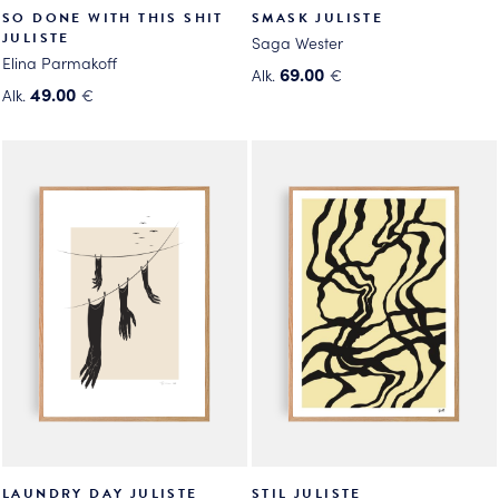
SO DONE WITH THIS SHIT
SMASK JULISTE
JULISTE
Saga Wester
Elina Parmakoff
69.00
Alk.
€
49.00
Alk.
€
Tällä
Tällä
tuotteella
tuotteella
on
on
useampi
useampi
muunnelma.
muunnelma.
Voit
Voit
tehdä
tehdä
valinnat
valinnat
tuotteen
tuotteen
sivulla.
sivulla.
LAUNDRY DAY JULISTE
STIL JULISTE