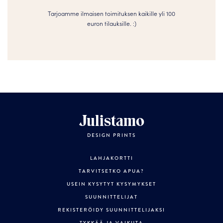
Tarjoamme ilmaisen toimituksen kaikille yli 100
euron tilauksille. :­­)
Julistamo
DESIGN PRINTS
LAHJAKORTTI
TARVITSETKO APUA?
USEIN KYSYTYT KYSYMYKSET
SUUNNITTELIJAT
REKISTERÖIDY SUUNNITTELIJAKSI