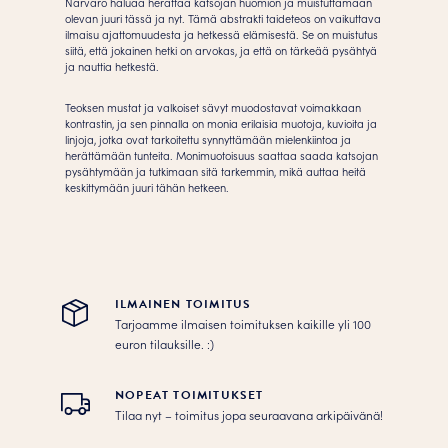
Närvaro haluaa herättää katsojan huomion ja muistuttamaan
olevan juuri tässä ja nyt. Tämä abstrakti taideteos on vaikuttava
ilmaisu ajattomuudesta ja hetkessä elämisestä. Se on muistutus
siitä, että jokainen hetki on arvokas, ja että on tärkeää pysähtyä
ja nauttia hetkestä.
Teoksen mustat ja valkoiset sävyt muodostavat voimakkaan
kontrastin, ja sen pinnalla on monia erilaisia ​​muotoja, kuvioita ja
linjoja, jotka ovat tarkoitettu synnyttämään mielenkiintoa ja
herättämään tunteita. Monimuotoisuus saattaa saada katsojan
pysähtymään ja tutkimaan sitä tarkemmin, mikä auttaa heitä
keskittymään juuri tähän hetkeen.
ILMAINEN TOIMITUS
Tarjoamme ilmaisen toimituksen kaikille yli 100
euron tilauksille. :­­)
NOPEAT TOIMITUKSET
Tilaa nyt – toimitus jopa seuraavana arkipäivänä!