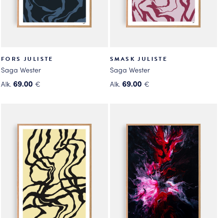
FORS JULISTE
SMASK JULISTE
Saga Wester
Saga Wester
69.00
69.00
Alk.
€
Alk.
€
Tällä
Tällä
tuotteella
tuotteella
on
on
useampi
useampi
muunnelma.
muunnelma.
Voit
Voit
tehdä
tehdä
valinnat
valinnat
tuotteen
tuotteen
sivulla.
sivulla.