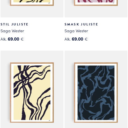
STIL JULISTE
SMASK JULISTE
Saga Wester
Saga Wester
69.00
69.00
Alk.
€
Alk.
€
Tällä
Tällä
tuotteella
tuotteella
on
on
useampi
useampi
muunnelma.
muunnelma.
Voit
Voit
tehdä
tehdä
valinnat
valinnat
tuotteen
tuotteen
sivulla.
sivulla.