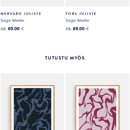
NÄRVARO JULISTE
FORS JULISTE
Saga Wester
Saga Wester
69.00
69.00
Alk.
€
Alk.
€
Tällä
Tällä
tuotteella
tuotteella
on
on
useampi
useampi
TUTUSTU MYÖS
muunnelma.
muunnelma.
Voit
Voit
tehdä
tehdä
valinnat
valinnat
tuotteen
tuotteen
sivulla.
sivulla.