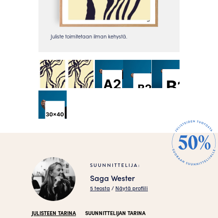
SUUNNITTELIJA:
Saga Wester
5 teosta
/
Näytä profiili
JULISTEEN TARINA
SUUNNITTELIJAN TARINA