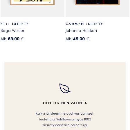
STIL JULISTE
CARMEN JULISTE
Saga Wester
Johanna Heiskari
69.00
49.00
Alk.
€
Alk.
€
Tällä
Tällä
tuotteella
tuotteella
on
on
useampi
useampi
muunnelma.
muunnelma.
Voit
Voit
tehdä
tehdä
valinnat
valinnat
tuotteen
tuotteen
EKOLOGINEN VALINTA
sivulla.
sivulla.
Kaikki julisteemme ovat vastuullisesti
tuotettuja. Valittavissa myös 100%
kierrätyspaperille painettuja.