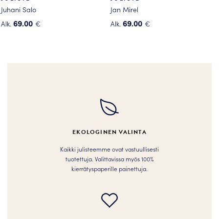
Juhani Salo
Jan Mirel
69.00
69.00
Alk.
€
Alk.
€
Tällä
Tällä
tuotteella
tuotteella
on
on
useampi
useampi
muunnelma.
muunnelma.
Voit
Voit
tehdä
tehdä
valinnat
valinnat
tuotteen
tuotteen
EKOLOGINEN VALINTA
sivulla.
sivulla.
Kaikki julisteemme ovat vastuullisesti
tuotettuja. Valittavissa myös 100%
kierrätyspaperille painettuja.