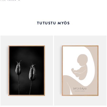
Tällä
tuotteella
tuotteella
on
on
useampi
useampi
muunnelma.
TUTUSTU MYÖS
muunnelma.
Voit
Voit
tehdä
tehdä
valinnat
valinnat
tuotteen
tuotteen
sivulla.
sivulla.