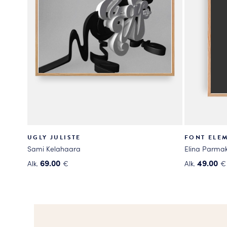
UGLY JULISTE
FONT ELEM
Sami Kelahaara
Elina Parmak
69.00
49.00
Alk.
€
Alk.
€
Tällä
Tällä
tuotteella
tuotteella
on
on
useampi
useampi
muunnelma.
muunnelma