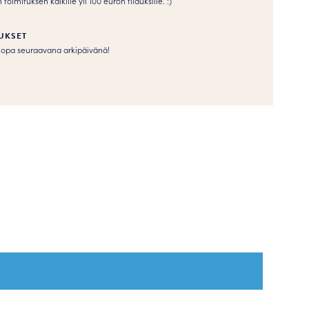
imituksen kaikille yli 100 euron tilauksille. :­­)
UKSET
s jopa seuraavana arkipäivänä!