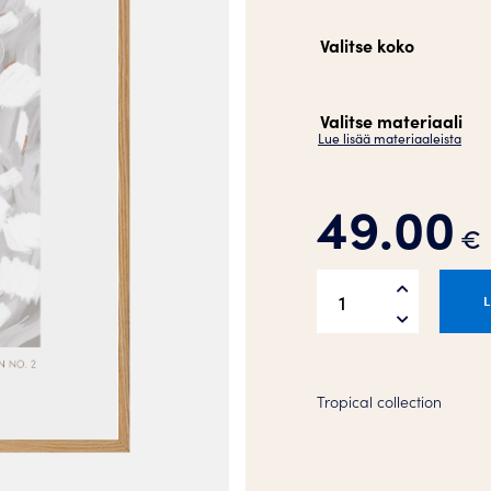
Valitse koko
Valitse materiaali
Lue lisää materiaaleista
49.00
€
Coconut
flakes
Juliste
määrä
Tropical collection