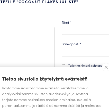
TEELLE “COCONUT FLAKES JULISTE”
Nimi
*
Sähköposti
*
Tallenna nimeni, sähköpostios
varten.
Tietoa sivustolla käytetyistä evästeistä
Käytämme sivustollamme evästeitä kerätäksemme ja
analysoidaksemme sivuston suorituskykyä ja käyttöä,
tarjotaksemme sosiaalisen median ominaisuuksia sekä
parantaaksemme ja räätälöidäksemme sisältöä ja mainoksia.