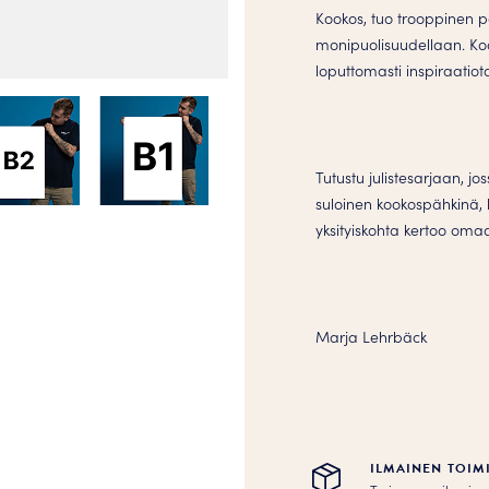
Kookos, tuo trooppinen p
monipuolisuudellaan. Koo
loputtomasti inspiraatiot
Tutustu julistesarjaan, j
suloinen kookospähkinä, 
yksityiskohta kertoo oma
Marja Lehrbäck
ILMAINEN TOIM