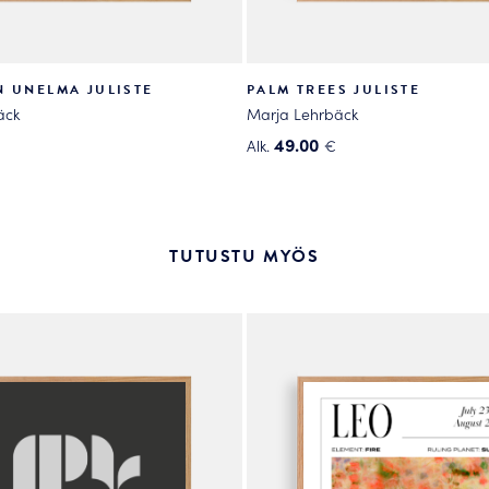
N UNELMA JULISTE
PALM TREES JULISTE
äck
Marja Lehrbäck
49.00
Alk.
€
Tällä
tuotteella
on
useampi
TUTUSTU MYÖS
.
muunnelma.
Voit
tehdä
valinnat
tuotteen
sivulla.