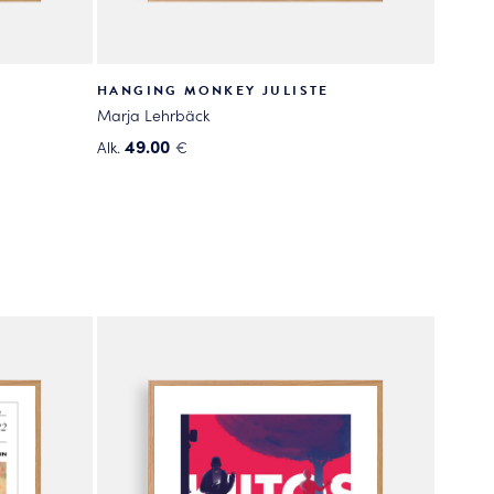
HANGING MONKEY JULISTE
Marja Lehrbäck
49.00
Alk.
€
Tällä
tuotteella
on
useampi
muunnelma.
Voit
tehdä
valinnat
tuotteen
sivulla.