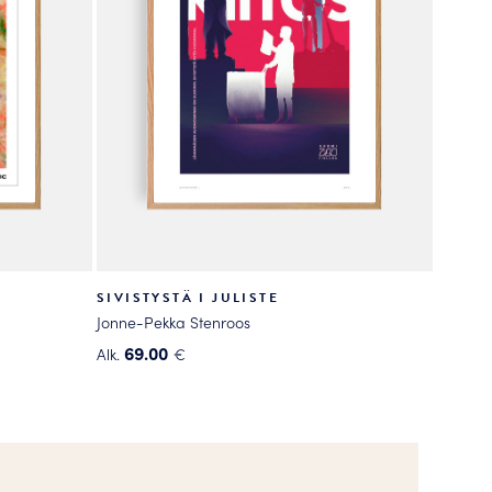
SIVISTYSTÄ I JULISTE
Jonne-Pekka Stenroos
69.00
Alk.
€
Tällä
tuotteella
on
useampi
muunnelma.