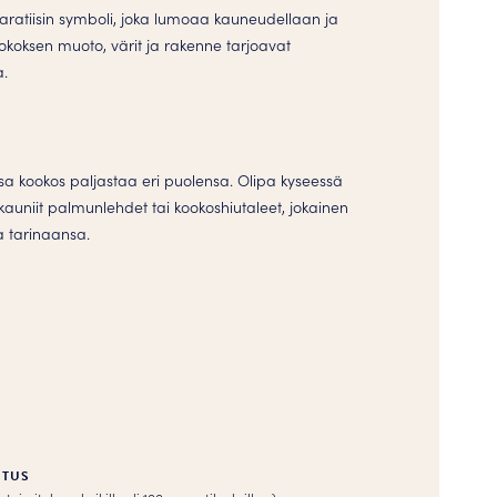
aratiisin symboli, joka lumoaa kauneudellaan ja
koksen muoto, värit ja rakenne tarjoavat
a.
ossa kookos paljastaa eri puolensa. Olipa kyseessä
kauniit palmunlehdet tai kookoshiutaleet, jokainen
a tarinaansa.
ITUS