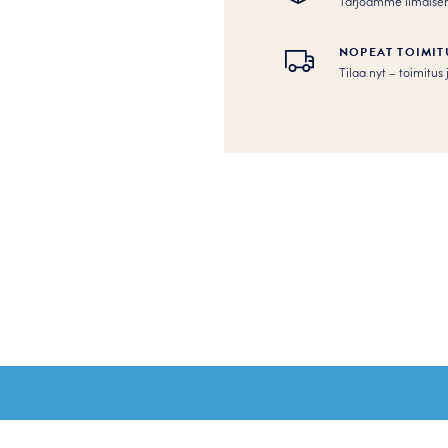
Tarjoamme ilmaisen to
NOPEAT TOIMIT
Tilaa nyt – toimitu