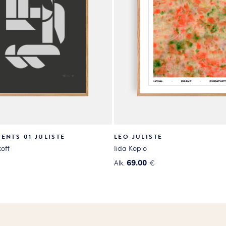
ENTS 01 JULISTE
LEO JULISTE
off
Iida Kopio
69.00
Alk.
€
Tällä
tuotteella
on
useampi
.
muunnelma.