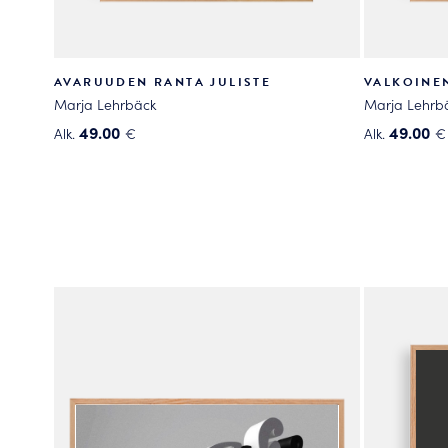
AVARUUDEN RANTA JULISTE
VALKOINE
Marja Lehrbäck
Marja Lehrb
49.00
49.00
Alk.
€
Alk.
€
Tällä
Tällä
tuotteella
tuotteella
on
on
useampi
useampi
muunnelma.
muunnelma
Voit
Voit
tehdä
tehdä
valinnat
valinnat
tuotteen
tuotteen
sivulla.
sivulla.