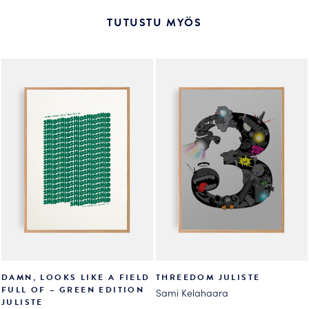
on
on
useampi
useampi
TUTUSTU MYÖS
muunnelma.
muunnelma.
Voit
Voit
tehdä
tehdä
valinnat
valinnat
tuotteen
tuotteen
sivulla.
sivulla.
DAMN, LOOKS LIKE A FIELD
THREEDOM JULISTE
FULL OF – GREEN EDITION
Sami Kelahaara
JULISTE