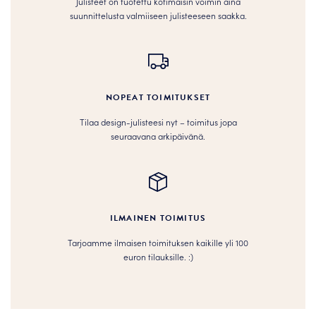
Julisteet on tuotettu kotimaisin voimin aina
suunnittelusta valmiiseen julisteeseen saakka.
NOPEAT TOIMITUKSET
Tilaa design-julisteesi nyt – toimitus jopa
seuraavana arkipäivänä.
ILMAINEN TOIMITUS
Tarjoamme ilmaisen toimituksen kaikille yli 100
euron tilauksille. :­­)