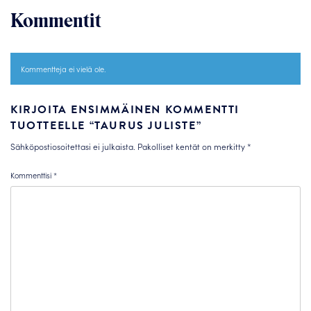
Kommentit
Kommentteja ei vielä ole.
KIRJOITA ENSIMMÄINEN KOMMENTTI
TUOTTEELLE “TAURUS JULISTE”
Sähköpostiosoitettasi ei julkaista.
Pakolliset kentät on merkitty
*
Kommenttisi
*