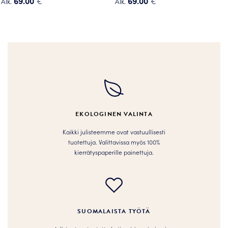
69.00
69.00
Alk.
€
Alk.
€
Tällä
Tällä
tuotteella
tuotteella
on
on
useampi
useampi
muunnelma.
muunnelma.
Voit
Voit
tehdä
tehdä
valinnat
valinnat
tuotteen
tuotteen
EKOLOGINEN VALINTA
sivulla.
sivulla.
Kaikki julisteemme ovat vastuullisesti
tuotettuja. Valittavissa myös 100%
kierrätyspaperille painettuja.
SUOMALAISTA TYÖTÄ