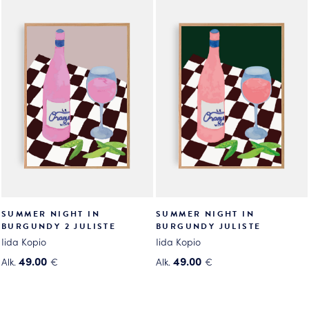
on
on
useampi
useampi
muunnelma.
muunnelma.
Voit
Voit
tehdä
tehdä
valinnat
valinnat
tuotteen
tuotteen
sivulla.
sivulla.
SUMMER NIGHT IN
SUMMER NIGHT IN
BURGUNDY 2 JULISTE
BURGUNDY JULISTE
Iida Kopio
Iida Kopio
49.00
49.00
Alk.
€
Alk.
€
Tällä
Tällä
tuotteella
tuotteella