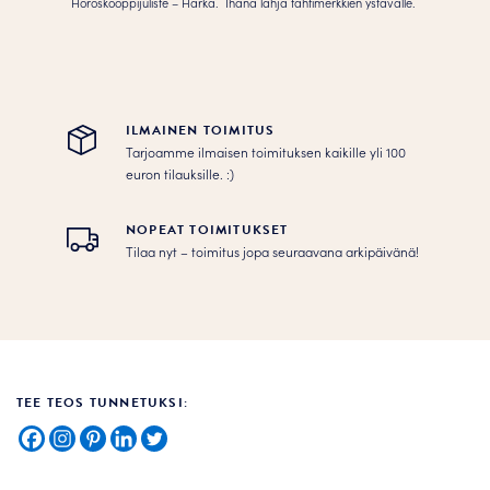
Horoskooppijuliste – Härkä. Ihana lahja tähtimerkkien ystävälle.
ILMAINEN TOIMITUS
Tarjoamme ilmaisen toimituksen kaikille yli 100
euron tilauksille. :­­)
NOPEAT TOIMITUKSET
Tilaa nyt – toimitus jopa seuraavana arkipäivänä!
TEE TEOS TUNNETUKSI: