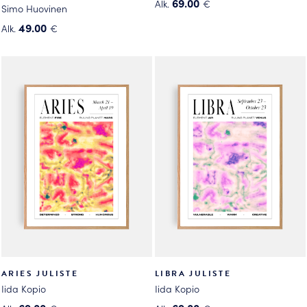
69.00
Alk.
€
Simo Huovinen
Tällä
49.00
Alk.
€
tuotteella
Tällä
on
tuotteella
useampi
on
muunnelma.
useampi
Voit
muunnelma.
tehdä
Voit
valinnat
tehdä
tuotteen
valinnat
sivulla.
tuotteen
sivulla.
ARIES JULISTE
LIBRA JULISTE
Iida Kopio
Iida Kopio