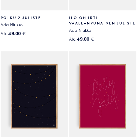
POLKU 2 JULISTE
ILO ON IRTI
VAALEANPUNAINEN JULISTE
Ada Niukko
Ada Niukko
49.00
Alk.
€
49.00
Alk.
€
Tällä
Tällä
tuotteella
tuotteella
on
on
useampi
useampi
muunnelma.
muunnelma.
Voit
Voit
tehdä
tehdä
valinnat
valinnat
tuotteen
tuotteen
sivulla.
sivulla.