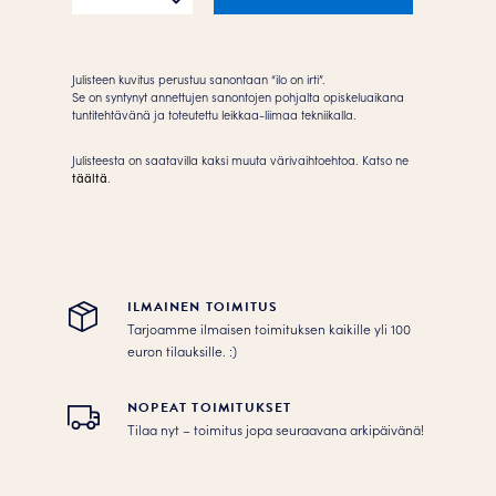
irti
Juliste
määrä
Julisteen kuvitus perustuu sanontaan “ilo on irti”.
Se on syntynyt annettujen sanontojen pohjalta opiskeluaikana
tuntitehtävänä ja toteutettu leikkaa-liimaa tekniikalla.
Julisteesta on saatavilla kaksi muuta värivaihtoehtoa. Katso ne
täältä
.
ILMAINEN TOIMITUS
Tarjoamme ilmaisen toimituksen kaikille yli 100
euron tilauksille. :­­)
NOPEAT TOIMITUKSET
Tilaa nyt – toimitus jopa seuraavana arkipäivänä!