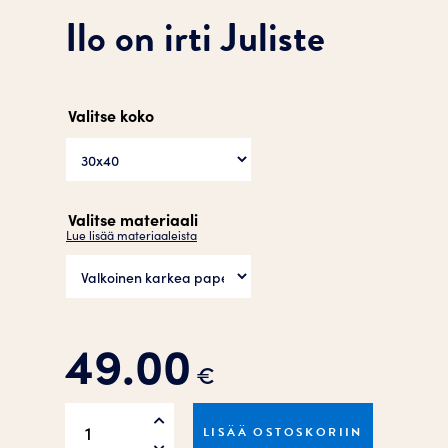
Ilo on irti Juliste
Valitse koko
Valitse materiaali
Lue lisää materiaaleista
49.00
€
Ilo
LISÄÄ OSTOSKORIIN
on