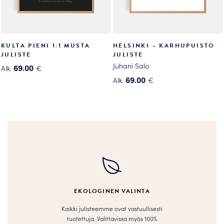
KULTA PIENI 1:1 MUSTA
HELSINKI – KARHUPUISTO
JULISTE
JULISTE
Juhani Salo
69.00
Alk.
€
Tällä
69.00
Alk.
€
tuotteella
Tällä
on
tuotteella
useampi
on
muunnelma.
useampi
Voit
muunnelma.
tehdä
Voit
valinnat
tehdä
tuotteen
valinnat
sivulla.
tuotteen
EKOLOGINEN VALINTA
sivulla.
Kaikki julisteemme ovat vastuullisesti
tuotettuja. Valittavissa myös 100%