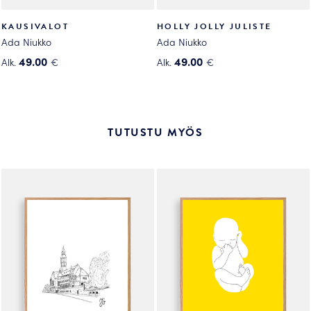
KAUSIVALOT
HOLLY JOLLY JULISTE
Ada Niukko
Ada Niukko
49.00
49.00
Alk.
€
Alk.
€
Tällä
Tällä
tuotteella
tuotteella
on
on
useampi
useampi
TUTUSTU MYÖS
muunnelma.
muunnelma.
Voit
Voit
tehdä
tehdä
valinnat
valinnat
tuotteen
tuotteen
sivulla.
sivulla.