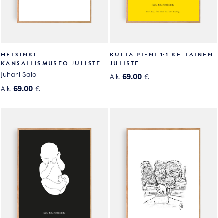
HELSINKI –
KULTA PIENI 1:1 KELTAINEN
KANSALLISMUSEO JULISTE
JULISTE
Juhani Salo
69.00
Alk.
€
Tällä
69.00
Alk.
€
Tällä
tuotteella
tuotteella
on
on
useampi
useampi
muunnelma.
muunnelma.
Voit
Voit
tehdä
tehdä
valinnat
valinnat
tuotteen
tuotteen
sivulla.
sivulla.