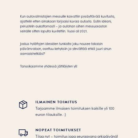
Juliste
määrä
Kun autovalmistajien messuille kaivattiin pysäyttävää kuvitusta,
ajattelin etten ainakaan tarjoaisi kuvaa autosta. Esitin ideani,
perustelin aukottomasti – ja autohan siihen messuosaston
seinälle sitten lopulta kuvitettiin. Vuosi oli 2021.
Joskus hylättyjen ideoiden tunkiolta joku nousee takaisin
päivänvaloon, asettuu kehyksiin ja ylevöittää ehkä juuri sinun
aamiaishetkiäsi?
Tanssikaamme yhdessä jättiläisten yli!
ILMAINEN TOIMITUS
Tarjoamme ilmaisen toimituksen kaikille yli 100
euron tilauksille. :­­)
NOPEAT TOIMITUKSET
Tilaa nyt – toimitus jopa seuraavana arkipäivänä!