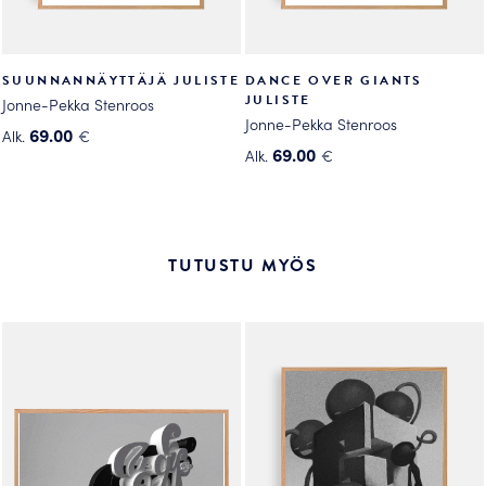
SUUNNANNÄYTTÄJÄ JULISTE
DANCE OVER GIANTS
JULISTE
Jonne-Pekka Stenroos
Jonne-Pekka Stenroos
69.00
Alk.
€
69.00
Alk.
€
Tällä
Tällä
tuotteella
tuotteella
on
on
useampi
useampi
muunnelma.
TUTUSTU MYÖS
muunnelma.
Voit
Voit
tehdä
tehdä
valinnat
valinnat
tuotteen
tuotteen
sivulla.
sivulla.