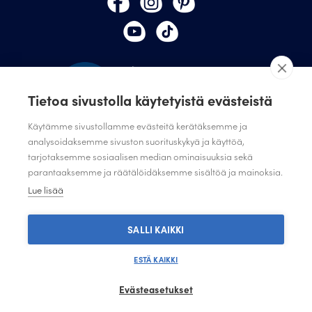
Tietoa sivustolla käytetyistä evästeistä
Käytämme sivustollamme evästeitä kerätäksemme ja
analysoidaksemme sivuston suorituskykyä ja käyttöä,
tarjotaksemme sosiaalisen median ominaisuuksia sekä
TILAA JULISTAMON UUTISKIRJE
parantaaksemme ja räätälöidäksemme sisältöä ja mainoksia.
ANNA PALAUTETTA
Lue lisää
TIETOSUOJASELOSTE
TIETOSUOJASELOSTE SUUNNITTELIJAT JA JÄRJESTÖT
SALLI KAIKKI
ESTÄ KAIKKI
Evästeasetukset