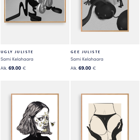
UGLY JULISTE
GEE JULISTE
Sami Kelahaara
Sami Kelahaara
69.00
69.00
Alk.
€
Alk.
€
Tällä
Tällä
tuotteella
tuotteella
on
on
useampi
useampi
muunnelma.
muunnelma.
Voit
Voit
tehdä
tehdä
valinnat
valinnat
tuotteen
tuotteen