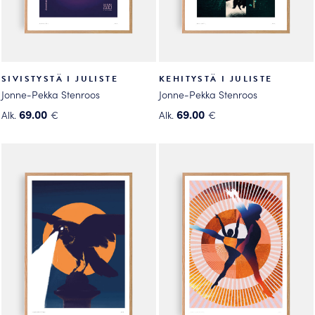
SIVISTYSTÄ I JULISTE
KEHITYSTÄ I JULISTE
Jonne-Pekka Stenroos
Jonne-Pekka Stenroos
69.00
69.00
Alk.
€
Alk.
€
Tällä
Tällä
tuotteella
tuotteella
on
on
useampi
useampi
muunnelma.
muunnelma.
Voit
Voit
tehdä
tehdä
valinnat
valinnat
tuotteen
tuotteen
sivulla.
sivulla.