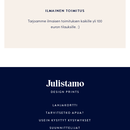
ILMAINEN TOIMITUS
Tarjoamme ilmaisen toimituksen kaikille yli 100
euron tilauksille. :­­)
Julistamo
DESIGN PRINTS
LAHJAKORTTI
TARVITSETKO APUA?
USEIN KYSYTYT KYSYMYKSET
SUUNNITTELIJAT