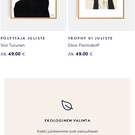
sivulla.
sivulla.
PÖLYTTÄJÄ JULISTE
TROPHY 01 JULISTE
Viivi Turunen
Elina Parmakoff
49.00
49.00
Alk.
€
Alk.
€
Tällä
Tällä
tuotteella
tuotteella
on
on
useampi
useampi
muunnelma.
muunnelma.
Voit
Voit
tehdä
tehdä
valinnat
valinnat
tuotteen
tuotteen
EKOLOGINEN VALINTA
sivulla.
sivulla.
Kaikki julisteemme ovat vastuullisesti