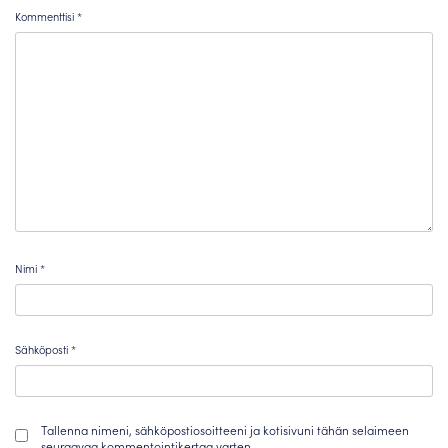
Kommenttisi
*
Nimi
*
Sähköposti
*
Tallenna nimeni, sähköpostiosoitteeni ja kotisivuni tähän selaimeen
seuraavaa kommentointikertaa varten.