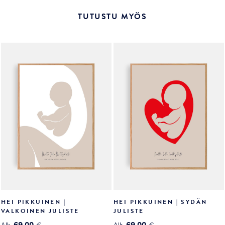
on
on
useampi
useampi
TUTUSTU MYÖS
muunnelma.
muunnelma.
Voit
Voit
tehdä
tehdä
valinnat
valinnat
tuotteen
tuotteen
sivulla.
sivulla.
HEI PIKKUINEN |
HEI PIKKUINEN | SYDÄN
VALKOINEN JULISTE
JULISTE
69.00
69.00
Alk.
€
Alk.
€