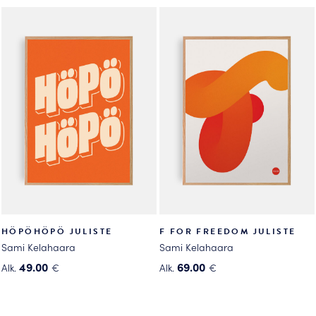
tuotteella
on
on
useampi
useampi
muunnelma.
muunnelma.
Voit
Voit
tehdä
tehdä
valinnat
valinnat
tuotteen
tuotteen
sivulla.
sivulla.
HÖPÖHÖPÖ JULISTE
F FOR FREEDOM JULISTE
Sami Kelahaara
Sami Kelahaara
49.00
69.00
Alk.
€
Alk.
€
Tällä
Tällä
tuotteella
tuotteella