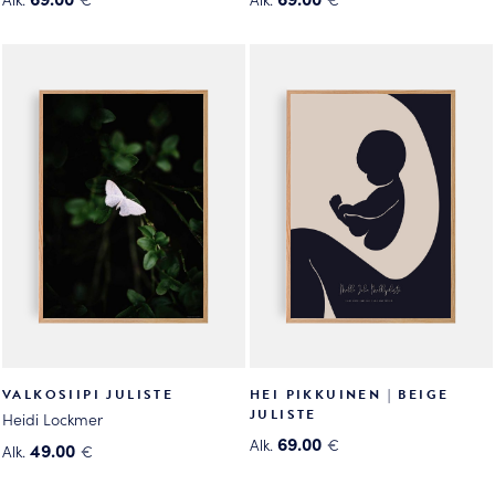
Tällä
Tällä
tuotteella
tuotteella
on
on
useampi
useampi
muunnelma.
muunnelma.
Voit
Voit
tehdä
tehdä
valinnat
valinnat
tuotteen
tuotteen
sivulla.
sivulla.
VALKOSIIPI JULISTE
HEI PIKKUINEN | BEIGE
JULISTE
Heidi Lockmer
69.00
Alk.
€
49.00
Alk.
€
Tällä
Tällä