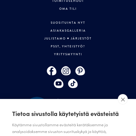
TOIMITUSEHDOT
OMA TILI
SUOSITUINTA NYT
ASIAKASGALLERIA
JULISTAMO ♥ JÄRJESTÖT
PSST, YHTEISTYÖ?
YRITYSMYYNTI
Tietoa sivustolla käytetyistä evästeistä
Käytämme sivustollamme evästeitä kerätäksemme ja
analysoidaksemme sivuston suorituskykyä ja käyttöä,