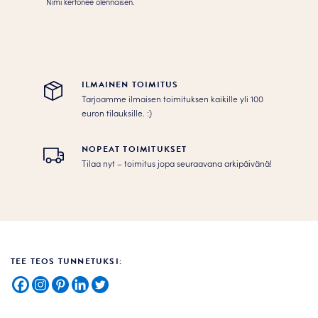
Nimi kertonee olennaisen.
ILMAINEN TOIMITUS
Tarjoamme ilmaisen toimituksen kaikille yli 100
euron tilauksille. :­­)
NOPEAT TOIMITUKSET
Tilaa nyt – toimitus jopa seuraavana arkipäivänä!
TEE TEOS TUNNETUKSI: