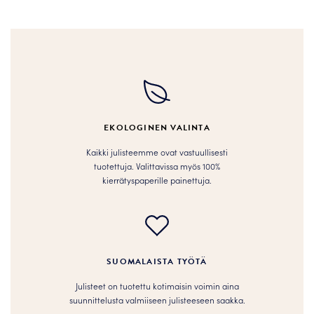
tuotteella
tuotteella
on
on
useampi
useampi
muunnelma.
muunnelma.
Voit
Voit
tehdä
tehdä
valinnat
valinnat
tuotteen
tuotteen
EKOLOGINEN VALINTA
sivulla.
sivulla.
Kaikki julisteemme ovat vastuullisesti
tuotettuja. Valittavissa myös 100%
kierrätyspaperille painettuja.
SUOMALAISTA TYÖTÄ
Julisteet on tuotettu kotimaisin voimin aina
suunnittelusta valmiiseen julisteeseen saakka.