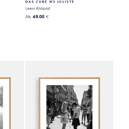
DAS CUBE W3 JULISTE
Leevi Ahlqvist
49.00
Alk.
€
Tällä
tuotteella
on
useampi
muunnelma.
Voit
tehdä
valinnat
tuotteen
sivulla.