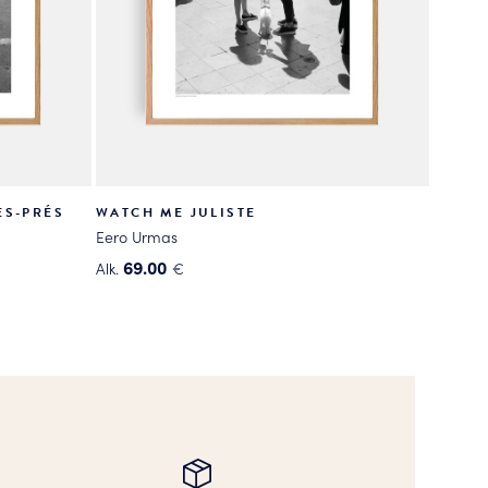
ES-PRÉS
WATCH ME JULISTE
Eero Urmas
69.00
Alk.
€
Tällä
tuotteella
on
useampi
muunnelma.
Voit
tehdä
valinnat