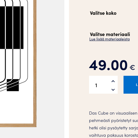
Valitse koko
Valitse materiaali
Lue lisää materiaaleista
49.00
€
Das
Cube
W2
Juliste
määrä
Das Cube on visuaalisen r
pehmeästi pyöristetyt suo
hetki olisi pysäytetty sar
vaihtuva paksuus korosta