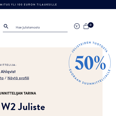
ITUS YLI 100 EURON TILAUKSILLE
0
ITTELIJA:
 Ahlqvist
sta
/
Näytä profiili
UNNITTELIJAN TARINA
W2 Juliste