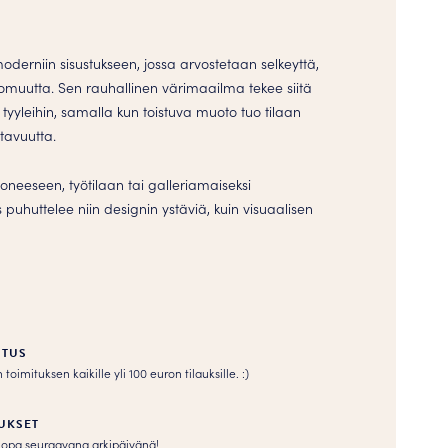
i moderniin sisustukseen, jossa arvostetaan selkeyttä,
ttomuutta. Sen rauhallinen värimaailma tekee siitä
i tyyleihin, samalla kun toistuva muoto tuo tilaan
tavuutta.
oneeseen, työtilaan tai galleriamaiseksi
s puhuttelee niin designin ystäviä, kuin visuaalisen
ITUS
imituksen kaikille yli 100 euron tilauksille. :­­)
UKSET
s jopa seuraavana arkipäivänä!