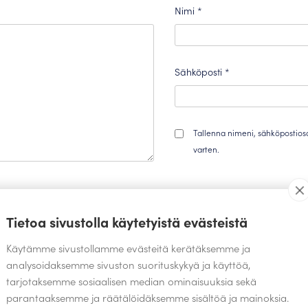
Nimi
*
Sähköposti
*
Tallenna nimeni, sähköpostios
varten.
Tietoa sivustolla käytetyistä evästeistä
Käytämme sivustollamme evästeitä kerätäksemme ja
analysoidaksemme sivuston suorituskykyä ja käyttöä,
tarjotaksemme sosiaalisen median ominaisuuksia sekä
TEOKSIA SAMALTA SUUNNITTELIJALTA
parantaaksemme ja räätälöidäksemme sisältöä ja mainoksia.