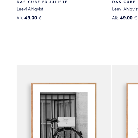
DAS CUBE B3 JULISTE
DAS CUBE 
Leevi Ahlqvist
Leevi Ahlqvis
49.00
49.00
Alk.
€
Alk.
€
Tällä
Tällä
tuotteella
tuotteella
on
on
useampi
useampi
muunnelma.
muunnelma
Voit
Voit
tehdä
tehdä
valinnat
valinnat
tuotteen
tuotteen
sivulla.
sivulla.