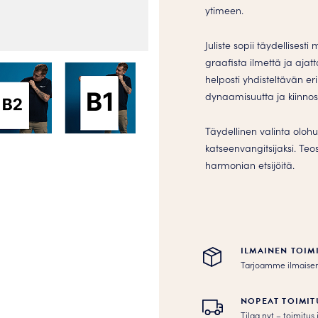
ytimeen.
Juliste sopii täydellisest
graafista ilmettä ja aja
helposti yhdisteltävän er
dynaamisuutta ja kiinnos
Täydellinen valinta olohu
katseenvangitsijaksi. Teo
harmonian etsijöitä.
ILMAINEN TOIM
Tarjoamme ilmaisen to
NOPEAT TOIMIT
Tilaa nyt – toimitu