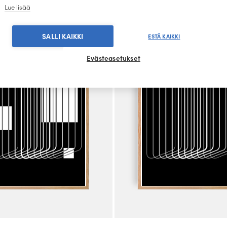
Lue lisää
SALLI KAIKKI
ESTÄ KAIKKI
Evästeasetukset