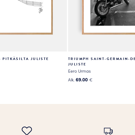
– PITKÄSILTA JULISTE
TRIUMPH SAINT-GERMAIN-D
JULISTE
Eero Urmas
69.00
Alk.
€
Tällä
tuotteella
on
useampi
.
muunnelma.
Voit
tehdä