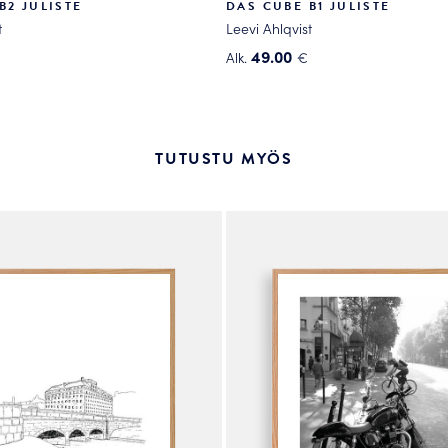
B2 JULISTE
DAS CUBE B1 JULISTE
t
Leevi Ahlqvist
49.00
Alk.
€
Tällä
tuotteella
on
useampi
TUTUSTU MYÖS
.
muunnelma.
Voit
tehdä
valinnat
tuotteen
sivulla.