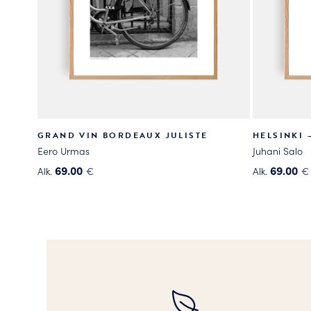
GRAND VIN BORDEAUX JULISTE
HELSINKI 
Eero Urmas
Juhani Salo
69.00
69.00
Alk.
€
Alk.
€
Tällä
Tällä
tuotteella
tuotteella
on
on
useampi
useampi
muunnelma.
muunnelma
Voit
Voit
tehdä
tehdä
valinnat
valinnat