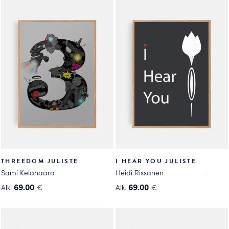
tehdä
valinnat
valinnat
tuotteen
tuotteen
sivulla.
sivulla.
THREEDOM JULISTE
I HEAR YOU JULISTE
Sami Kelahaara
Heidi Rissanen
69.00
69.00
Alk.
€
Alk.
€
Tällä
Tällä
tuotteella
tuotteella
on
on