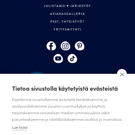
JULISTAMO ♥ JÄRJESTÖT
ASIAKASGALLERIA
PSST, YHTEISTYÖ?
YRITYSMYYNTI
Tietoa sivustolla käytetyistä evästeistä
Käytämme sivustollamme evästeitä kerätäksemme ja
analysoidaksemme sivuston suorituskykyä ja käyttöä,
tarjotaksemme sosiaalisen median ominaisuuksia sekä
TILAA JULISTAMON UUTISKIRJE
parantaaksemme ja räätälöidäksemme sisältöä ja mainoksia.
ANNA PALAUTETTA
Lue lisää
TIETOSUOJASELOSTE