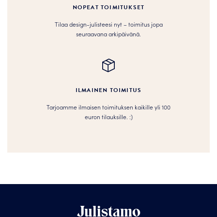
NOPEAT TOIMITUKSET
Tilaa design-julisteesi nyt – toimitus jopa
seuraavana arkipäivänä.
ILMAINEN TOIMITUS
Tarjoamme ilmaisen toimituksen kaikille yli 100
euron tilauksille. :­­)
Julistamo