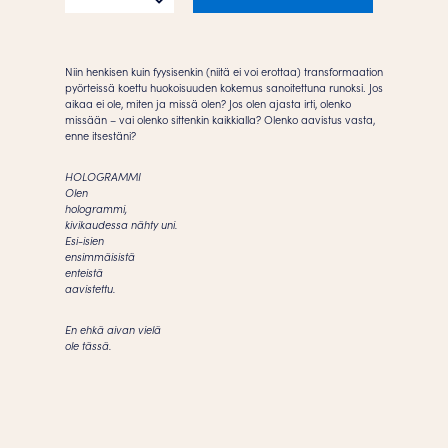
määrä
Niin henkisen kuin fyysisenkin (niitä ei voi erottaa) transformaation
pyörteissä koettu huokoisuuden kokemus sanoitettuna runoksi. Jos
aikaa ei ole, miten ja missä olen? Jos olen ajasta irti, olenko
missään – vai olenko sittenkin kaikkialla? Olenko aavistus vasta,
enne itsestäni?
HOLOGRAMMI
Olen
hologrammi,
kivikaudessa nähty uni.
Esi-isien
ensimmäisistä
enteistä
aavistettu.
En ehkä aivan vielä
ole tässä.