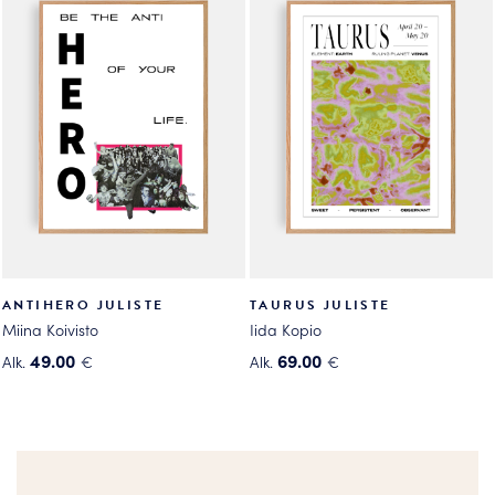
useampi
useampi
muunnelma.
muunnelma.
Voit
Voit
tehdä
tehdä
valinnat
valinnat
tuotteen
tuotteen
sivulla.
sivulla.
ANTIHERO JULISTE
TAURUS JULISTE
Miina Koivisto
Iida Kopio
49.00
69.00
Alk.
€
Alk.
€
Tällä
Tällä
tuotteella
tuotteella
on
on
useampi
useampi
muunnelma.
muunnelma.