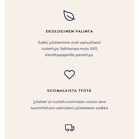
Voit
Voit
tehdä
tehdä
valinnat
valinnat
tuotteen
tuotteen
EKOLOGINEN VALINTA
sivulla.
sivulla.
Kaikki julisteemme ovat vastuullisesti
tuotettuja. Valittavissa myös 100%
kierrätyspaperille painettuja.
SUOMALAISTA TYÖTÄ
Julisteet on tuotettu kotimaisin voimin aina
suunnittelusta valmiiseen julisteeseen saakka.