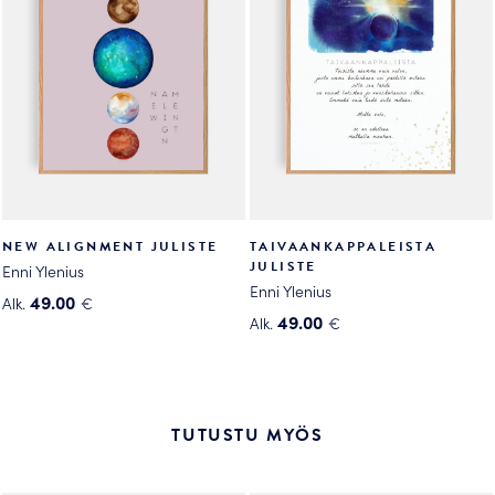
Voit
tehdä
tehdä
valinnat
valinnat
tuotteen
tuotteen
sivulla.
sivulla.
NEW ALIGNMENT JULISTE
TAIVAANKAPPALEISTA
JULISTE
Enni Ylenius
Enni Ylenius
49.00
Alk.
€
49.00
Alk.
€
Tällä
Tällä
tuotteella
tuotteella
on
on
useampi
useampi
muunnelma.
TUTUSTU MYÖS
muunnelma.
Voit
Voit
tehdä