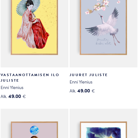
VASTAANOTTAMISEN ILO
JUURET JULISTE
JULISTE
Enni Ylenius
Enni Ylenius
49.00
Alk.
€
49.00
Alk.
€
Tällä
Tällä
tuotteella
tuotteella
on
on
useampi
useampi
muunnelma.
muunnelma.
Voit