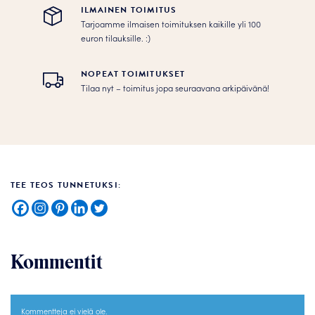
ILMAINEN TOIMITUS
Tarjoamme ilmaisen toimituksen kaikille yli 100
euron tilauksille. :­­)
NOPEAT TOIMITUKSET
Tilaa nyt – toimitus jopa seuraavana arkipäivänä!
TEE TEOS TUNNETUKSI:
Kommentit
Kommentteja ei vielä ole.