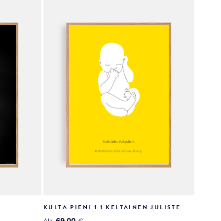
valinnat
tuotteen
sivulla.
KULTA PIENI 1:1 KELTAINEN JULISTE
69.00
Alk.
€