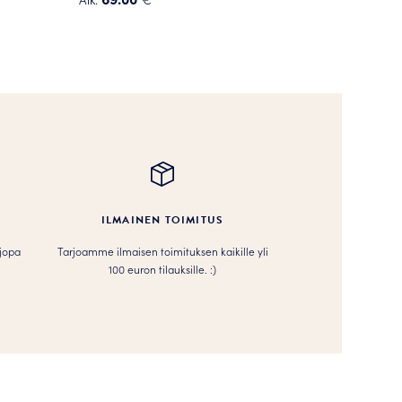
Tällä
tuotteella
on
useampi
muunnelma.
Voit
tehdä
valinnat
tuotteen
sivulla.
ILMAINEN TOIMITUS
 jopa
Tarjoamme ilmaisen toimituksen kaikille yli
100 euron tilauksille. :­­)