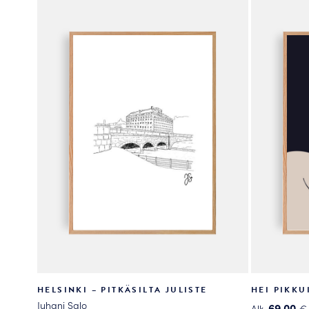
valinnat
valinnat
tuotteen
tuotteen
sivulla.
sivulla.
HELSINKI – PITKÄSILTA JULISTE
HEI PIKKU
Juhani Salo
69.00
Alk.
€