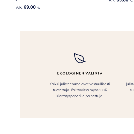
Tällä
69.00
Alk.
€
Tällä
tuotteella
tuotteella
on
on
useampi
useampi
muunnelma
muunnelma.
Voit
Voit
tehdä
tehdä
valinnat
valinnat
tuotteen
tuotteen
sivulla.
EKOLOGINEN VALINTA
sivulla.
Kaikki julisteemme ovat vastuullisesti
Julis
tuotettuja. Valittavissa myös 100%
su
kierrätyspaperille painettuja.