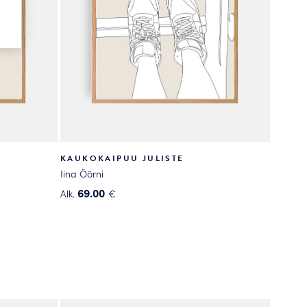
KAUKOKAIPUU JULISTE
Iina Öörni
69.00
Alk.
€
Tällä
tuotteella
on
useampi
muunnelma.
Voit
tehdä