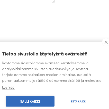
TEOKSIA SAMALTA SUUNNITTELIJALTA
Tietoa sivustolla käytetyistä evästeistä
Käytämme sivustollamme evästeitä kerätäksemme ja
analysoidaksemme sivuston suorituskykyä ja käyttöä,
tarjotaksemme sosiaalisen median ominaisuuksia sekä
parantaaksemme ja räätälöidäksemme sisältöä ja mainoksia.
Lue lisää
SALLI KAIKKI
ESTÄ KAIKKI