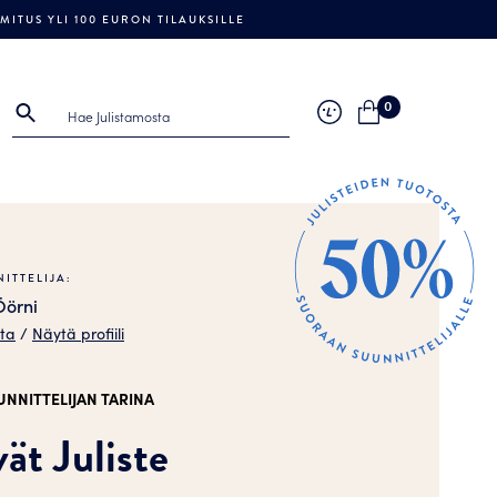
ITUS YLI 100 EURON TILAUKSILLE
0
ITTELIJA:
Öörni
sta
/
Näytä profiili
UNNITTELIJAN TARINA
ät Juliste