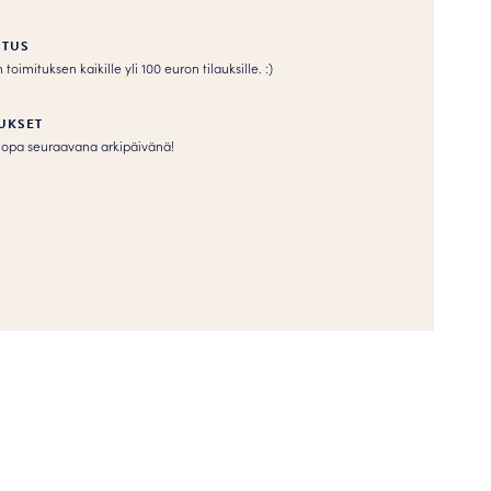
ITUS
imituksen kaikille yli 100 euron tilauksille. :­­)
UKSET
s jopa seuraavana arkipäivänä!