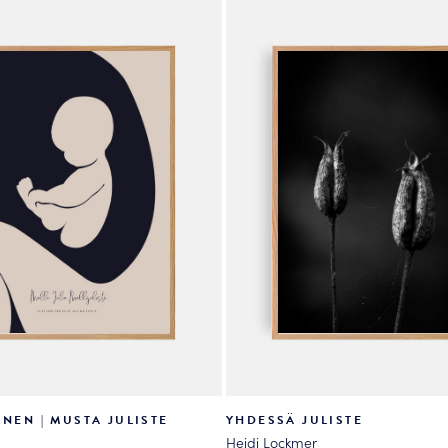
valinnat
tuotteen
sivulla.
INEN | MUSTA JULISTE
YHDESSÄ JULISTE
Heidi Lockmer