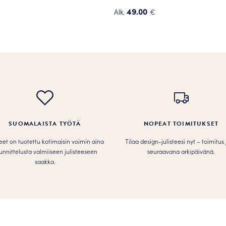
49.00
Alk.
€
Tällä
tuotteella
on
.
useampi
muunnelma.
Voit
tehdä
valinnat
tuotteen
SUOMALAISTA TYÖTÄ
NOPEAT TOIMITUKSET
sivulla.
teet on tuotettu kotimaisin voimin aina
Tilaa design-julisteesi nyt – toimitus
unnittelusta valmiiseen julisteeseen
seuraavana arkipäivänä.
saakka.