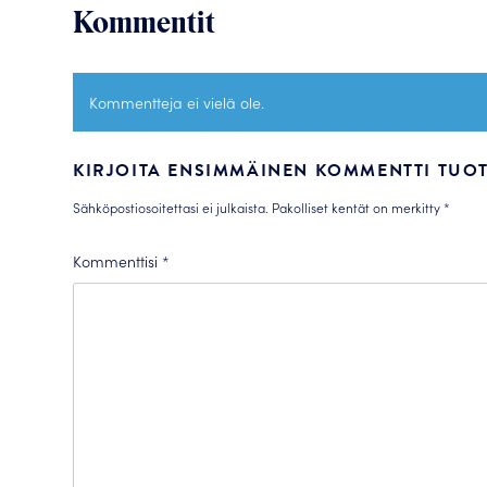
Kommentit
Kommentteja ei vielä ole.
KIRJOITA ENSIMMÄINEN KOMMENTTI TUOTT
Sähköpostiosoitettasi ei julkaista.
Pakolliset kentät on merkitty
*
Kommenttisi
*