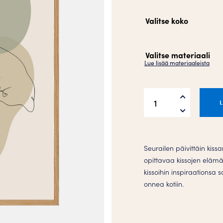
Valitse koko
Valitse materiaali
Lue lisää materiaaleista
Kissanpäivät
Juliste
määrä
Seurailen päivittäin kissan
opittavaa kissojen elämä
kissoihin inspiraationsa s
onnea kotiin.