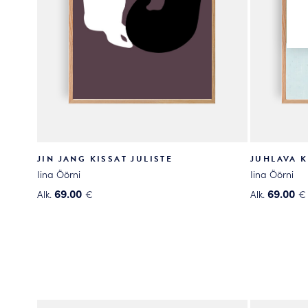
JIN JANG KISSAT JULISTE
JUHLAVA K
Iina Öörni
Iina Öörni
69.00
69.00
Alk.
€
Alk.
€
Tällä
Tällä
tuotteella
tuotteella
on
on
useampi
useampi
muunnelma.
muunnelma
Voit
Voit
tehdä
tehdä