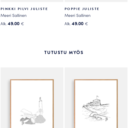
PINKKI PILVI JULISTE
POPPIE JULISTE
Meeri Sallinen
Meeri Sallinen
49.00
49.00
Alk.
€
Alk.
€
Tällä
Tällä
tuotteella
tuotteella
on
on
useampi
useampi
TUTUSTU MYÖS
muunnelma.
muunnelma.
Voit
Voit
tehdä
tehdä
valinnat
valinnat
tuotteen
tuotteen
sivulla.
sivulla.