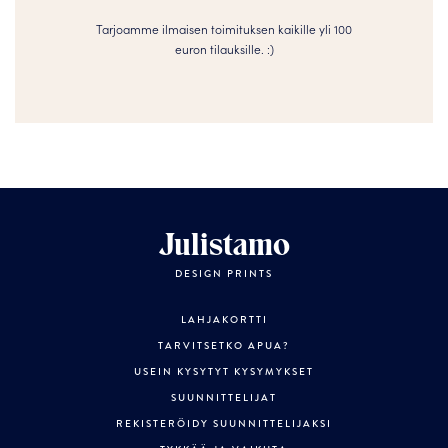
Tarjoamme ilmaisen toimituksen kaikille yli 100
euron tilauksille. :­­)
Julistamo
DESIGN PRINTS
LAHJAKORTTI
TARVITSETKO APUA?
USEIN KYSYTYT KYSYMYKSET
SUUNNITTELIJAT
REKISTERÖIDY SUUNNITTELIJAKSI