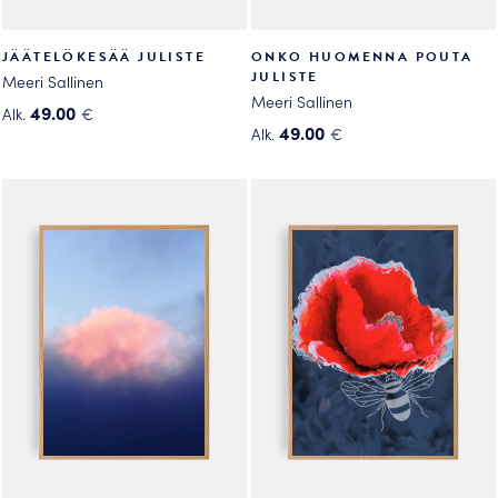
JÄÄTELÖKESÄÄ JULISTE
ONKO HUOMENNA POUTA
JULISTE
Meeri Sallinen
Meeri Sallinen
49.00
Alk.
€
49.00
Alk.
€
Tällä
Tällä
tuotteella
tuotteella
on
on
useampi
useampi
muunnelma.
muunnelma.
Voit
Voit
tehdä
tehdä
valinnat
valinnat
tuotteen
tuotteen
sivulla.
sivulla.