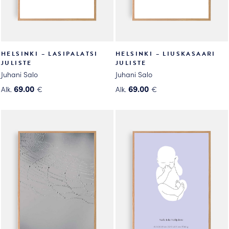
HELSINKI – LASIPALATSI
HELSINKI – LIUSKASAARI
JULISTE
JULISTE
Juhani Salo
Juhani Salo
69.00
69.00
Alk.
€
Alk.
€
Tällä
Tällä
tuotteella
tuotteella
on
on
useampi
useampi
muunnelma.
muunnelma.
Voit
Voit
tehdä
tehdä
valinnat
valinnat
tuotteen
tuotteen
sivulla.
sivulla.