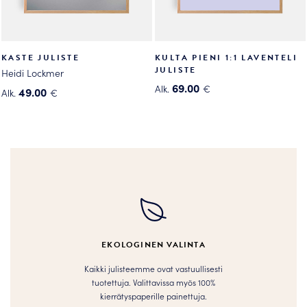
KASTE JULISTE
KULTA PIENI 1:1 LAVENTELI
JULISTE
Heidi Lockmer
69.00
Alk.
€
49.00
Alk.
€
Tällä
Tällä
tuotteella
tuotteella
on
on
useampi
useampi
muunnelma.
muunnelma.
Voit
Voit
tehdä
tehdä
valinnat
valinnat
tuotteen
tuotteen
EKOLOGINEN VALINTA
sivulla.
sivulla.
Kaikki julisteemme ovat vastuullisesti
tuotettuja. Valittavissa myös 100%
kierrätyspaperille painettuja.