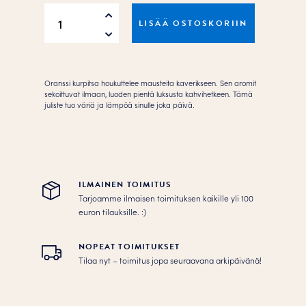
Kurpitsan
LISÄÄ OSTOSKORIIN
kimallus
Juliste
määrä
Oranssi kurpitsa houkuttelee mausteita kaverikseen. Sen aromit
sekoittuvat ilmaan, luoden pientä luksusta kahvihetkeen. Tämä
juliste tuo väriä ja lämpöä sinulle joka päivä.
ILMAINEN TOIMITUS
Tarjoamme ilmaisen toimituksen kaikille yli 100
euron tilauksille. :­­)
NOPEAT TOIMITUKSET
Tilaa nyt – toimitus jopa seuraavana arkipäivänä!