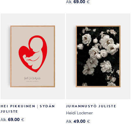
Tällä
69.00
Alk.
€
tuotteella
Tällä
on
tuotteella
useampi
on
muunnelma.
useampi
Voit
muunnelma.
tehdä
Voit
valinnat
tehdä
tuotteen
valinnat
sivulla.
tuotteen
sivulla.
HEI PIKKUINEN | SYDÄN
JUHANNUSYÖ JULISTE
JULISTE
Heidi Lockmer
69.00
Alk.
€
49.00
Alk.
€
Tällä
Tällä