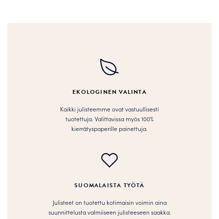
tuotteella
tuotteella
on
on
useampi
useampi
muunnelma.
muunnelma.
Voit
Voit
tehdä
tehdä
valinnat
valinnat
tuotteen
tuotteen
EKOLOGINEN VALINTA
sivulla.
sivulla.
Kaikki julisteemme ovat vastuullisesti
tuotettuja. Valittavissa myös 100%
kierrätyspaperille painettuja.
SUOMALAISTA TYÖTÄ
Julisteet on tuotettu kotimaisin voimin aina
suunnittelusta valmiiseen julisteeseen saakka.