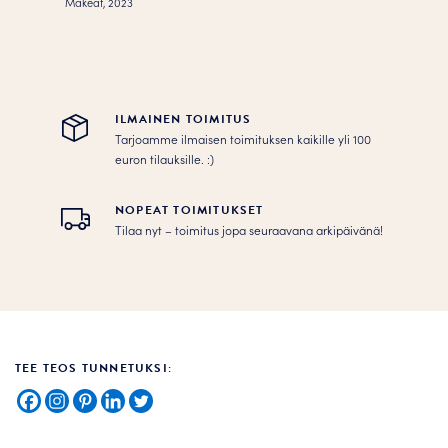
Makeat, 2023
ILMAINEN TOIMITUS
Tarjoamme ilmaisen toimituksen kaikille yli 100
euron tilauksille. :­­)
NOPEAT TOIMITUKSET
Tilaa nyt – toimitus jopa seuraavana arkipäivänä!
TEE TEOS TUNNETUKSI: