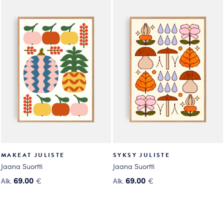
on
on
useampi
useampi
muunnelma.
muunnelma.
Voit
Voit
tehdä
tehdä
valinnat
valinnat
tuotteen
tuotteen
sivulla.
sivulla.
MAKEAT JULISTE
SYKSY JULISTE
Jaana Suortti
Jaana Suortti
69.00
69.00
Alk.
€
Alk.
€
Tällä
Tällä
tuotteella
tuotteella
on
on