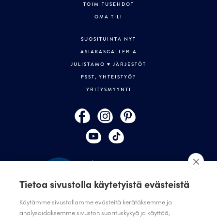
TOIMITUSEHDOT
OMA TILI
SUOSITUINTA NYT
ASIAKASGALLERIA
JULISTAMO ♥ JÄRJESTÖT
PSST, YHTEISTYÖ?
YRITYSMYYNTI
Tietoa sivustolla käytetyistä evästeistä
Käytämme sivustollamme evästeitä kerätäksemme ja
analysoidaksemme sivuston suorituskykyä ja käyttöä,