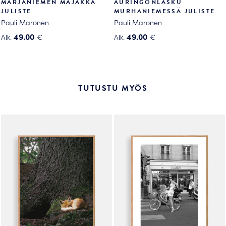
MARJANIEMEN MAJAKKA
AURINGONLASKU
JULISTE
MURHANIEMESSÄ JULISTE
Pauli Maronen
Pauli Maronen
49.00
49.00
Alk.
€
Alk.
€
Tällä
Tällä
tuotteella
tuotteella
on
on
useampi
useampi
TUTUSTU MYÖS
muunnelma.
muunnelma.
Voit
Voit
tehdä
tehdä
valinnat
valinnat
tuotteen
tuotteen
sivulla.
sivulla.