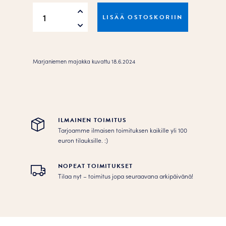
Marjaniemen
LISÄÄ OSTOSKORIIN
majakka
Juliste
määrä
Marjaniemen majakka kuvattu 18.6.2024
ILMAINEN TOIMITUS
Tarjoamme ilmaisen toimituksen kaikille yli 100
euron tilauksille. :­­)
NOPEAT TOIMITUKSET
Tilaa nyt – toimitus jopa seuraavana arkipäivänä!