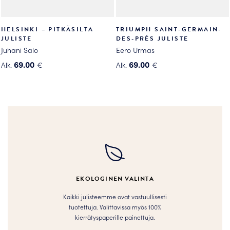
HELSINKI – PITKÄSILTA
TRIUMPH SAINT-GERMAIN-
JULISTE
DES-PRÉS JULISTE
Juhani Salo
Eero Urmas
69.00
69.00
Alk.
€
Alk.
€
Tällä
Tällä
tuotteella
tuotteella
on
on
useampi
useampi
muunnelma.
muunnelma.
Voit
Voit
tehdä
tehdä
valinnat
valinnat
tuotteen
tuotteen
EKOLOGINEN VALINTA
sivulla.
sivulla.
Kaikki julisteemme ovat vastuullisesti
tuotettuja. Valittavissa myös 100%
kierrätyspaperille painettuja.