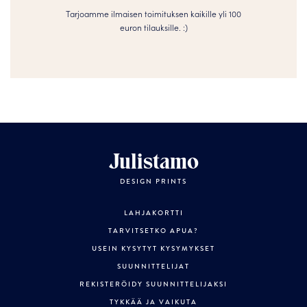
Tarjoamme ilmaisen toimituksen kaikille yli 100
euron tilauksille. :­­)
Julistamo
DESIGN PRINTS
LAHJAKORTTI
TARVITSETKO APUA?
USEIN KYSYTYT KYSYMYKSET
SUUNNITTELIJAT
REKISTERÖIDY SUUNNITTELIJAKSI
TYKKÄÄ JA VAIKUTA