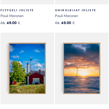
FLYYGELI JULISTE
OHIKULKIJAT JULISTE
Pauli Maronen
Pauli Maronen
49.00
49.00
Alk.
€
Alk.
€
Tällä
Tällä
tuotteella
tuotteella
on
on
useampi
useampi
muunnelma.
muunnelma.
Voit
Voit
tehdä
tehdä
valinnat
valinnat
tuotteen
tuotteen
sivulla.
sivulla.