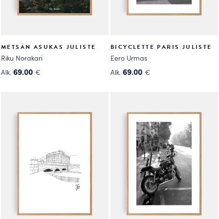
METSÄN ASUKAS JULISTE
BICYCLETTE PARIS JULISTE
Riku Norakari
Eero Urmas
69.00
69.00
Alk.
€
Alk.
€
Tällä
Tällä
tuotteella
tuotteella
on
on
useampi
useampi
muunnelma.
muunnelma.
Voit
Voit
tehdä
tehdä
valinnat
valinnat
tuotteen
tuotteen
sivulla.
sivulla.