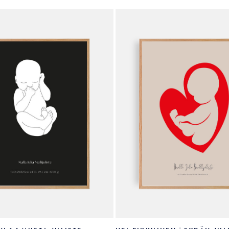
Voit
tehdä
valinnat
tuotteen
sivulla.