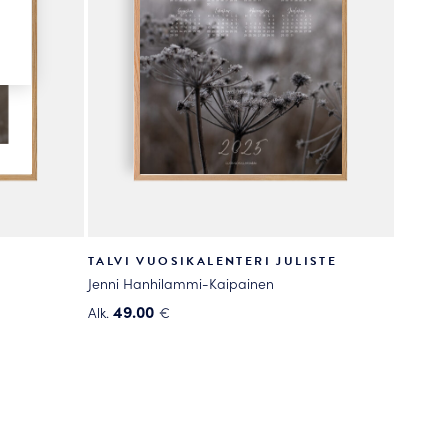
TALVI VUOSIKALENTERI JULISTE
Jenni Hanhilammi-Kaipainen
49.00
Alk.
€
Tällä
tuotteella
on
useampi
muunnelma.