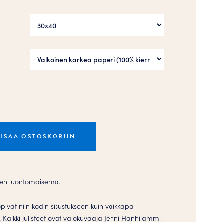
LISÄÄ OSTOSKORIIN
nen luontomaisema.
sopivat niin kodin sisustukseen kuin vaikkapa
in. Kaikki julisteet ovat valokuvaaja Jenni Hanhilammi-