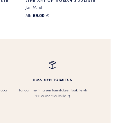
ISTE
LINE ART OF WOMAN 2 JULISTE
Jan Mirel
69.00
Alk.
€
Tällä
tuotteella
on
useampi
muunnelma.
Voit
tehdä
valinnat
tuotteen
ILMAINEN TOIMITUS
sivulla.
 jopa
Tarjoamme ilmaisen toimituksen kaikille yli
100 euron tilauksille. :­­)