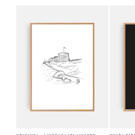
Voit
Voit
tehdä
tehdä
valinnat
valinnat
tuotteen
tuotteen
sivulla.
sivulla.