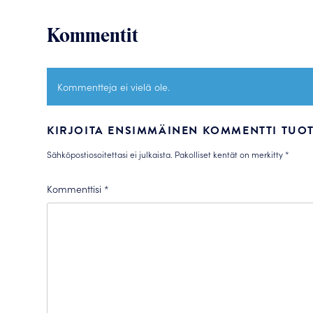
Kommentit
Kommentteja ei vielä ole.
KIRJOITA ENSIMMÄINEN KOMMENTTI TUOT
Sähköpostiosoitettasi ei julkaista.
Pakolliset kentät on merkitty
*
Kommenttisi
*