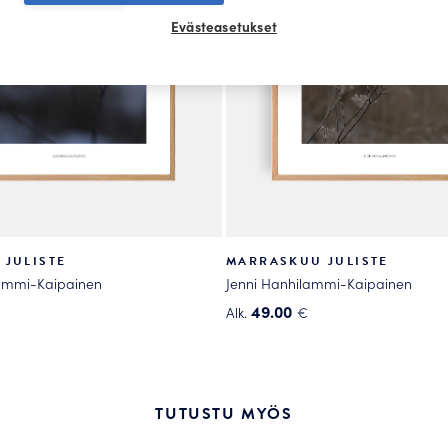
Evästeasetukset
 JULISTE
MARRASKUU JULISTE
lammi-Kaipainen
Jenni Hanhilammi-Kaipainen
49.00
Alk.
€
Tällä
tuotteella
on
useampi
TUTUSTU MYÖS
.
muunnelma.