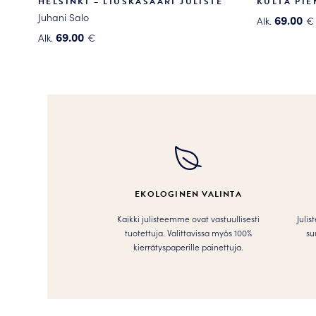
HELSINKI – LIUSKASAARI JULISTE
KULTA PIE
Juhani Salo
69.00
Alk.
€
Tällä
69.00
Alk.
€
Tällä
tuotteella
tuotteella
on
on
useampi
useampi
muunnelma
muunnelma.
Voit
Voit
tehdä
tehdä
valinnat
valinnat
tuotteen
tuotteen
sivulla.
EKOLOGINEN VALINTA
sivulla.
Kaikki julisteemme ovat vastuullisesti
Julis
tuotettuja. Valittavissa myös 100%
su
kierrätyspaperille painettuja.