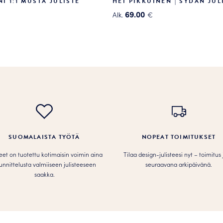
NI 1:1 MUSTA JULISTE
HEI PIKKUINEN | SYDÄN JUL
69.00
Alk.
€
Tällä
tuotteella
on
useampi
.
muunnelma.
Voit
tehdä
valinnat
tuotteen
sivulla.
SUOMALAISTA TYÖTÄ
NOPEAT TOIMITUKSET
teet on tuotettu kotimaisin voimin aina
Tilaa design-julisteesi nyt – toimitus
unnittelusta valmiiseen julisteeseen
seuraavana arkipäivänä.
saakka.