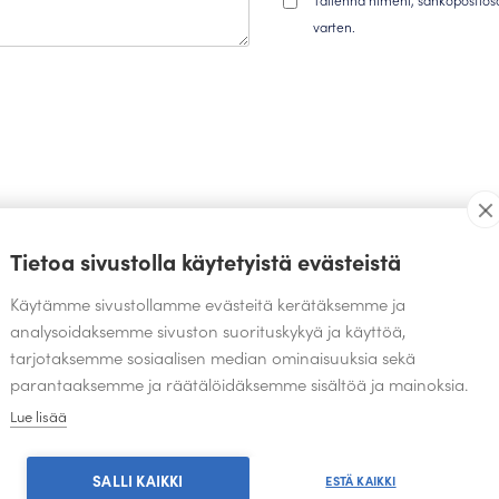
varten.
TEOKSIA SAMALTA SUUNNITTELIJALTA
Tietoa sivustolla käytetyistä evästeistä
Käytämme sivustollamme evästeitä kerätäksemme ja
analysoidaksemme sivuston suorituskykyä ja käyttöä,
tarjotaksemme sosiaalisen median ominaisuuksia sekä
parantaaksemme ja räätälöidäksemme sisältöä ja mainoksia.
Lue lisää
SALLI KAIKKI
ESTÄ KAIKKI