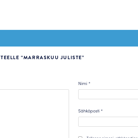
TEELLE “MARRASKUU JULISTE”
Nimi
*
Sähköposti
*
Tallenna nimeni, sähköpostios