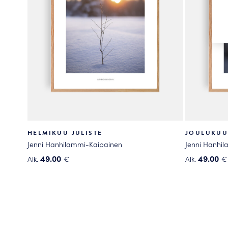
HELMIKUU JULISTE
JOULUKUU
Jenni Hanhilammi-Kaipainen
Jenni Hanhi
49.00
49.00
Alk.
€
Alk.
€
Tällä
Tällä
tuotteella
tuotteella
on
on
useampi
useampi
muunnelma.
muunnelma