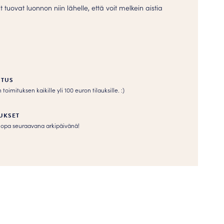
 tuovat luonnon niin lähelle, että voit melkein aistia
ITUS
imituksen kaikille yli 100 euron tilauksille. :­­)
UKSET
s jopa seuraavana arkipäivänä!