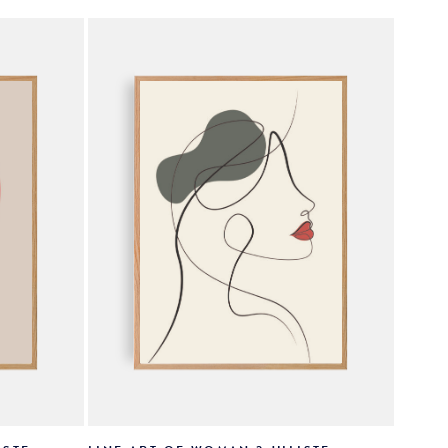
Voit
tehdä
valinnat
tuotteen
sivulla.