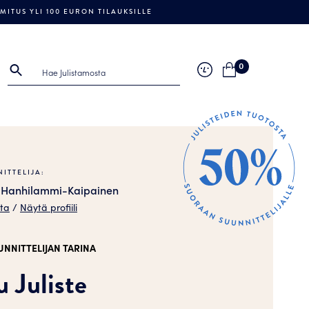
ITUS YLI 100 EURON TILAUKSILLE
0
ITTELIJA:
i Hanhilammi-Kaipainen
sta
/
Näytä profiili
UNNITTELIJAN TARINA
 Juliste