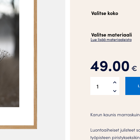
Valitse koko
Valitse materiaali
Lue lisää materiaaleista
49.00
€
Marraskuu
Juliste
määrä
Karun kaunis marraskui
Luontoaiheiset julisteet 
työpisteen piristykseksik