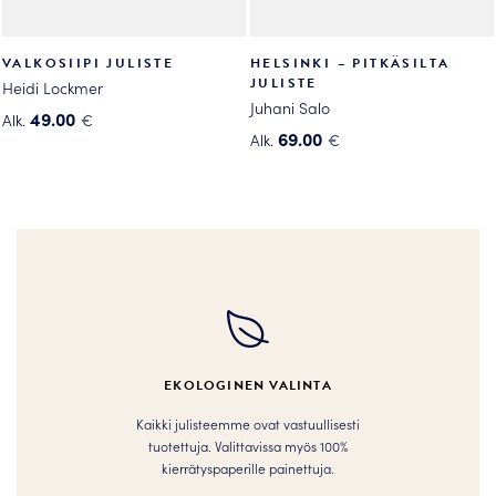
VALKOSIIPI JULISTE
HELSINKI – PITKÄSILTA
JULISTE
Heidi Lockmer
Juhani Salo
49.00
Alk.
€
69.00
Alk.
€
Tällä
Tällä
tuotteella
tuotteella
on
on
useampi
useampi
muunnelma.
muunnelma.
Voit
Voit
tehdä
tehdä
valinnat
valinnat
tuotteen
tuotteen
sivulla.
EKOLOGINEN VALINTA
sivulla.
Kaikki julisteemme ovat vastuullisesti
tuotettuja. Valittavissa myös 100%
kierrätyspaperille painettuja.