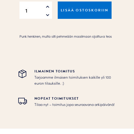
No
LISÄÄ OSTOSKORIIN
to
work,
it’s
weekend
Punk henkinen, mutta silti pehmeään maailmaan sijoittuva teos
Juliste
määrä
ILMAINEN TOIMITUS
Tarjoamme ilmaisen toimituksen kaikille yli 100
euron tilauksille. :­­)
NOPEAT TOIMITUKSET
Tilaa nyt – toimitus jopa seuraavana arkipäivänä!