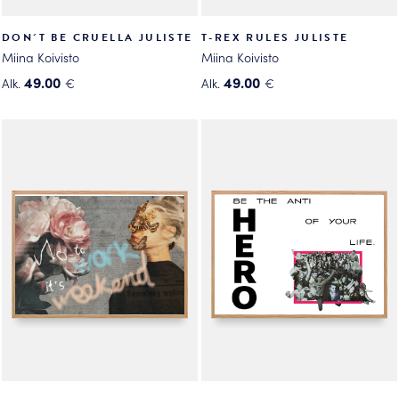
DON´T BE CRUELLA JULISTE
T-REX RULES JULISTE
Miina Koivisto
Miina Koivisto
49.00
49.00
Alk.
€
Alk.
€
Tällä
Tällä
tuotteella
tuotteella
on
on
useampi
useampi
muunnelma.
muunnelma.
Voit
Voit
tehdä
tehdä
valinnat
valinnat
tuotteen
tuotteen
sivulla.
sivulla.