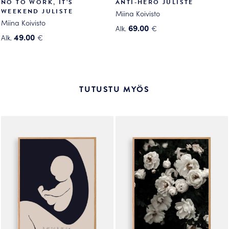
NO TO WORK, IT’S
ANTI-HERO JULISTE
WEEKEND JULISTE
Miina Koivisto
Miina Koivisto
69.00
Alk.
€
49.00
Alk.
€
Tällä
Tällä
tuotteella
tuotteella
on
on
useampi
useampi
muunnelma.
TUTUSTU MYÖS
muunnelma.
Voit
Voit
tehdä
tehdä
valinnat
valinnat
tuotteen
tuotteen
sivulla.
sivulla.