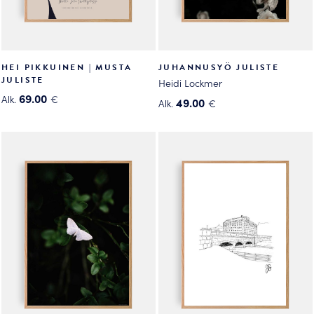
HEI PIKKUINEN | MUSTA
JUHANNUSYÖ JULISTE
JULISTE
Heidi Lockmer
69.00
Alk.
€
49.00
Alk.
€
Tällä
Tällä
tuotteella
tuotteella
on
on
useampi
useampi
muunnelma.
muunnelma.
Voit
Voit
tehdä
tehdä
valinnat
valinnat
tuotteen
tuotteen
sivulla.
sivulla.