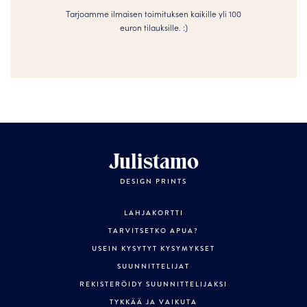
Tarjoamme ilmaisen toimituksen kaikille yli 100
euron tilauksille. :­­)
Julistamo
DESIGN PRINTS
LAHJAKORTTI
TARVITSETKO APUA?
USEIN KYSYTYT KYSYMYKSET
SUUNNITTELIJAT
REKISTERÖIDY SUUNNITTELIJAKSI
TYKKÄÄ JA VAIKUTA