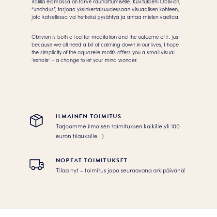
Välillä elämässä on tarve rauhoittumiselle. Kuvitukseni Oblivion,
“unohdus”, tarjoaa yksinkertaisuudessaan visuaalisen kohteen,
jota katsellessa voi hetkeksi pysähtyä ja antaa mielen vaeltaa.
Oblivion is both a tool for meditation and the outcome of it. Just
because we all need a bit of calming down in our lives, I hope
the simplicity of the aquarelle motifs offers you a small visual
‘exhale’ – a change to let your mind wonder.
ILMAINEN TOIMITUS
Tarjoamme ilmaisen toimituksen kaikille yli 100
euron tilauksille. :­­)
NOPEAT TOIMITUKSET
Tilaa nyt – toimitus jopa seuraavana arkipäivänä!