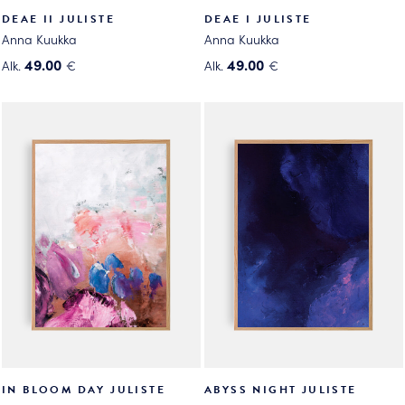
DEAE II JULISTE
DEAE I JULISTE
Anna Kuukka
Anna Kuukka
49.00
49.00
Alk.
€
Alk.
€
Tällä
Tällä
tuotteella
tuotteella
on
on
useampi
useampi
muunnelma.
muunnelma.
Voit
Voit
tehdä
tehdä
valinnat
valinnat
tuotteen
tuotteen
sivulla.
sivulla.
IN BLOOM DAY JULISTE
ABYSS NIGHT JULISTE