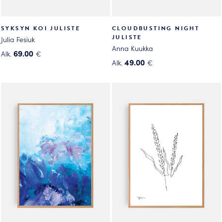
SYKSYN KOI JULISTE
CLOUDBUSTING NIGHT
JULISTE
Julia Fesiuk
Anna Kuukka
69.00
Alk.
€
49.00
Alk.
€
Tällä
Tällä
tuotteella
tuotteella
on
on
useampi
useampi
muunnelma.
muunnelma.
Voit
Voit
tehdä
tehdä
valinnat
valinnat
tuotteen
tuotteen
sivulla.
sivulla.