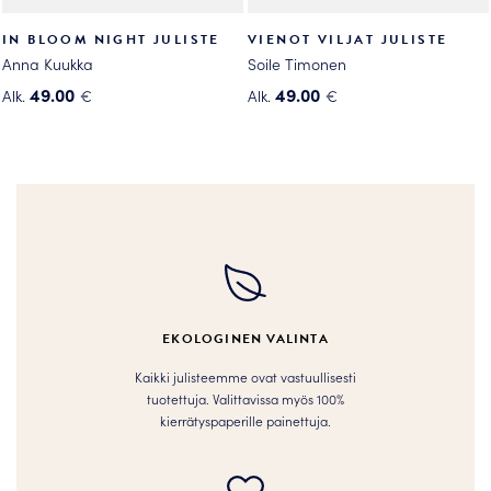
IN BLOOM NIGHT JULISTE
VIENOT VILJAT JULISTE
Anna Kuukka
Soile Timonen
49.00
49.00
Alk.
€
Alk.
€
Tällä
Tällä
tuotteella
tuotteella
on
on
useampi
useampi
muunnelma.
muunnelma.
Voit
Voit
tehdä
tehdä
valinnat
valinnat
tuotteen
tuotteen
EKOLOGINEN VALINTA
sivulla.
sivulla.
Kaikki julisteemme ovat vastuullisesti
tuotettuja. Valittavissa myös 100%
kierrätyspaperille painettuja.