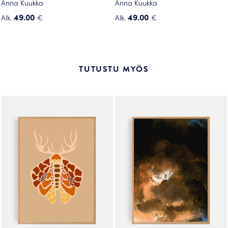
Anna Kuukka
Anna Kuukka
49.00
49.00
Alk.
€
Alk.
€
Tällä
Tällä
tuotteella
tuotteella
on
on
useampi
useampi
TUTUSTU MYÖS
muunnelma.
muunnelma.
Voit
Voit
tehdä
tehdä
valinnat
valinnat
tuotteen
tuotteen
sivulla.
sivulla.