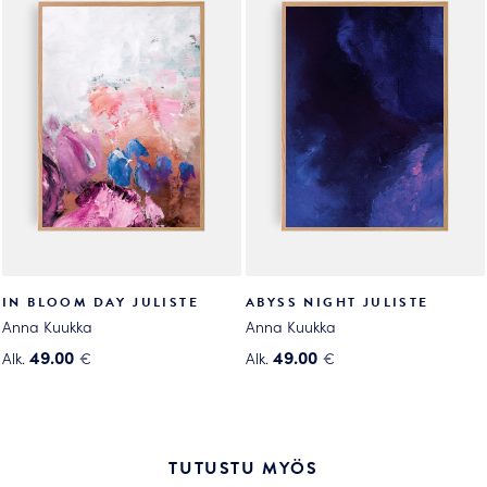
useampi
useampi
muunnelma.
muunnelma.
Voit
Voit
tehdä
tehdä
valinnat
valinnat
tuotteen
tuotteen
sivulla.
sivulla.
IN BLOOM DAY JULISTE
ABYSS NIGHT JULISTE
Anna Kuukka
Anna Kuukka
49.00
49.00
Alk.
€
Alk.
€
Tällä
Tällä
tuotteella
tuotteella
on
on
useampi
useampi
TUTUSTU MYÖS
muunnelma.
muunnelma.