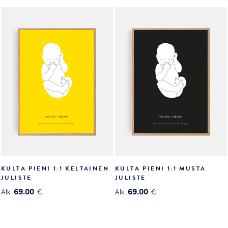
tuotteella
tuotteella
on
on
useampi
useampi
muunnelma.
muunnelma.
Voit
Voit
tehdä
tehdä
valinnat
valinnat
tuotteen
tuotteen
sivulla.
sivulla.
KULTA PIENI 1:1 KELTAINEN
KULTA PIENI 1:1 MUSTA
JULISTE
JULISTE
69.00
69.00
Alk.
€
Alk.
€
Tällä
Tällä
tuotteella
tuotteella
on
on