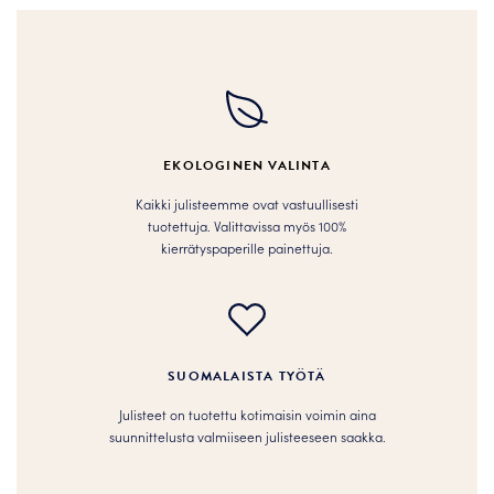
useampi
useampi
muunnelma.
muunnelma.
Voit
Voit
tehdä
tehdä
valinnat
valinnat
tuotteen
tuotteen
EKOLOGINEN VALINTA
sivulla.
sivulla.
Kaikki julisteemme ovat vastuullisesti
tuotettuja. Valittavissa myös 100%
kierrätyspaperille painettuja.
SUOMALAISTA TYÖTÄ
Julisteet on tuotettu kotimaisin voimin aina
suunnittelusta valmiiseen julisteeseen saakka.