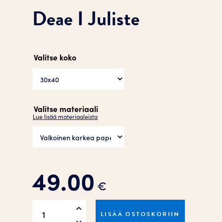
Deae I Juliste
Valitse koko
Valitse materiaali
Lue lisää materiaaleista
49.00
€
Deae
LISÄÄ OSTOSKORIIN
I