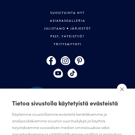
SUOSITUINTA NYT
ASIAKASGALLERIA
JULISTAMO ♥ JÄRJESTÖT
PSST, YHTEISTYÖ?
YRITYSMYYNTI
Tietoa sivustolla käytetyistä evästeistä
Käytämme sivustollamme evästeitä kerätäksemme ja
analysoidaksemme sivuston suorituskykyä ja käyttöä,
tarjotaksemme sosiaalisen median ominaisuuksia sekä
TILAA JULISTAMON UUTISKIRJE
parantaaksemme ja räätälöidäksemme sisältöä ja mainoksia.
ANNA PALAUTETTA