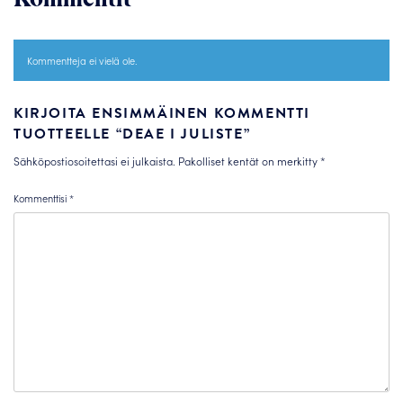
Kommentteja ei vielä ole.
KIRJOITA ENSIMMÄINEN KOMMENTTI
TUOTTEELLE “DEAE I JULISTE”
Sähköpostiosoitettasi ei julkaista.
Pakolliset kentät on merkitty
*
Kommenttisi
*