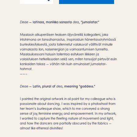
Juliste
määrä
Deae
— latinaa, monikko sanasta
dea
, “jumalatar.”
Maalasin alkuperäisen teoksen öljyväreillä kollegalleni, joka
intohimona on tanssiharrastus. Inspiroiduin hänentassiryhmässä
burleskiesityksestä, josta tallennetut valokuvat välittivät minulle
voimakasta ilon, naisenergian ja voimaantumisen tunnetta.
Maalauksessani halusin tallentaa esityksen liikkeen ja
valaistuksen hetkellisyyden sekä sen, miten tanssijat piirtyvät esiin
kankaiden takaa — vähän niin kuin amuinaiset jumalatar-
hahmot.
——–
Deae
— Latin, plural of
dea
, meaning “goddess.”
I painted the original artwork in oil paint for my colleague who is
passionate about dancing. I was inspired by a photoshoot from
her team’s burlesque show, which to me conveyed a strong
sense of joy, feminine energy, and empowerment. In my artwork,
I wanted to capture the fleeting nature of movement and light,
and how the dancers are partially obscured by the fabrics —
almost like ethereal divinities!