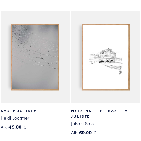
Voit
Voit
tehdä
tehdä
valinnat
valinnat
tuotteen
tuotteen
sivulla.
sivulla.
KASTE JULISTE
HELSINKI – PITKÄSILTA
JULISTE
Heidi Lockmer
Juhani Salo
49.00
Alk.
€
69.00
Alk.
€
Tällä
Tällä