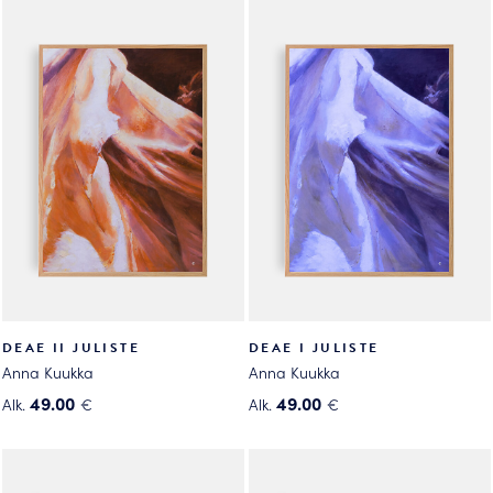
DEAE II JULISTE
DEAE I JULISTE
Anna Kuukka
Anna Kuukka
49.00
49.00
Alk.
€
Alk.
€
Tällä
Tällä
tuotteella
tuotteella
on
on