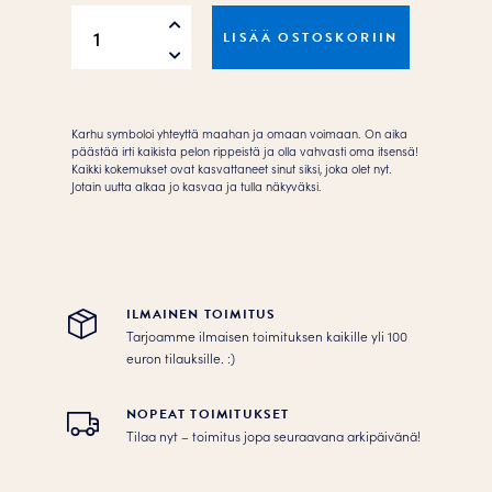
Omaan
LISÄÄ OSTOSKORIIN
voimaani
astuin.
Juliste
määrä
Karhu symboloi yhteyttä maahan ja omaan voimaan. On aika
päästää irti kaikista pelon rippeistä ja olla vahvasti oma itsensä!
Kaikki kokemukset ovat kasvattaneet sinut siksi, joka olet nyt.
Jotain uutta alkaa jo kasvaa ja tulla näkyväksi.
ILMAINEN TOIMITUS
Tarjoamme ilmaisen toimituksen kaikille yli 100
euron tilauksille. :­­)
NOPEAT TOIMITUKSET
Tilaa nyt – toimitus jopa seuraavana arkipäivänä!