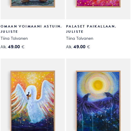
OMAAN VOIMAANI ASTUIN.
PALASET PAIKALLAAN.
JULISTE
JULISTE
Tiina Tolvanen
Tiina Tolvanen
49.00
49.00
Alk.
€
Alk.
€
Tällä
Tällä
tuotteella
tuotteella
on
on
useampi
useampi
muunnelma.
muunnelma.
Voit
Voit
tehdä
tehdä
valinnat
valinnat
tuotteen
tuotteen
sivulla.
sivulla.