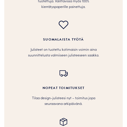
tuotettuja. Valittavissa myös 100%
kierrätyspaperille painettuja.
SUOMALAISTA TYÖTÄ
Julisteet on tuotettu kotimaisin voimin aina
suunnittelusta valmiiseen julisteeseen saakka.
NOPEAT TOIMITUKSET
Tilaa design-julisteesi nyt – toimitus jopa
seuraavana arkipäivänä.