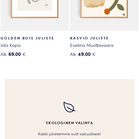
sivulla.
GOLDEN BOIS JULISTE
KASVIO JULISTE
Iida Kopio
Eveliina Muotkavaara
69.00
49.00
Alk.
€
Alk.
€
Tällä
Tällä
tuotteella
tuotteella
on
on
useampi
useampi
muunnelma.
muunnelma.
Voit
Voit
tehdä
tehdä
valinnat
valinnat
tuotteen
tuotteen
EKOLOGINEN VALINTA
sivulla.
sivulla.
Kaikki julisteemme ovat vastuullisesti