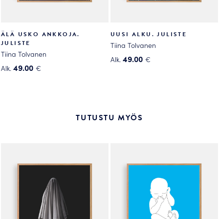
ÄLÄ USKO ANKKOJA.
UUSI ALKU. JULISTE
JULISTE
Tiina Tolvanen
Tiina Tolvanen
49.00
Alk.
€
49.00
Alk.
€
Tällä
Tällä
tuotteella
tuotteella
on
on
useampi
useampi
muunnelma.
TUTUSTU MYÖS
muunnelma.
Voit
Voit
tehdä
tehdä
valinnat
valinnat
tuotteen
tuotteen
sivulla.
sivulla.