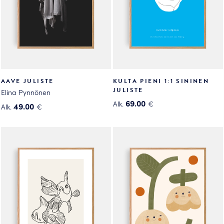
AAVE JULISTE
KULTA PIENI 1:1 SININEN
JULISTE
Elina Pynnönen
69.00
Alk.
€
49.00
Alk.
€
Tällä
Tällä
tuotteella
tuotteella
on
on
useampi
useampi
muunnelma.
muunnelma.
Voit
Voit
tehdä
tehdä
valinnat
valinnat
tuotteen
tuotteen
sivulla.