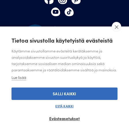
Tietoa sivustolla käytetyistä evästeistä
Käytämme sivustollamme evästeitä kerätäksemme ja
analysoidaksemme sivuston suorituskykyä ja käyttöä,
tarjotaksemme sosiaalisen median ominaisuuksia sekä
TILAA JULISTAMON UUTISKIRJE
parantaaksemme ja räätälöidäksemme sisältöä ja mainoksia.
ANNA PALAUTETTA
Lue lisää
TIETOSUOJASELOSTE
TIETOSUOJASELOSTE SUUNNITTELIJAT JA JÄRJESTÖT
SALLI KAIKKI
ESTÄ KAIKKI
Evästeasetukset