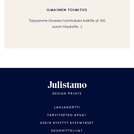
ILMAINEN TOIMITUS
Tarjoamme ilmaisen toimituksen kaikille yli 100
euron tilauksille. :­­)
Julistamo
DESIGN PRINTS
LAHJAKORTTI
TARVITSETKO APUA?
USEIN KYSYTYT KYSYMYKSET
SUUNNITTELIJAT