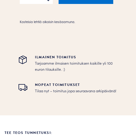
määrä
Kasteisia lehtiä aikaisin kesäaamuna.
ILMAINEN TOIMITUS
Tarjoamme ilmaisen toimituksen kaikille yli 100
euron tilauksille. :­­)
NOPEAT TOIMITUKSET
Tilaa nyt – toimitus jopa seuraavana arkipäivänä!
TEE TEOS TUNNETUKSI: