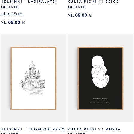
HELSINKI – LASIPALATSI
KULTA PIENI 1:1 BEIGE
JULISTE
JULISTE
Juhani Salo
69.00
Alk.
€
Tällä
69.00
Alk.
€
Tällä
tuotteella
tuotteella
on
on
useampi
useampi
muunnelma.
muunnelma.
Voit
Voit
tehdä
tehdä
valinnat
valinnat
tuotteen
tuotteen
sivulla.
sivulla.
HELSINKI – TUOMIOKIRKKO
KULTA PIENI 1:1 MUSTA