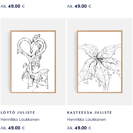
49.00
49.00
Alk.
€
Alk.
€
Tällä
Tällä
tuotteella
tuotteella
on
on
useampi
useampi
muunnelma.
muunnelma.
Voit
Voit
tehdä
tehdä
valinnat
valinnat
tuotteen
tuotteen
sivulla.
sivulla.
LÖYTÖ JULISTE
KASTEESSA JULISTE
Henriikka Laukkanen
Henriikka Laukkanen
49.00
49.00
Alk.
€
Alk.
€