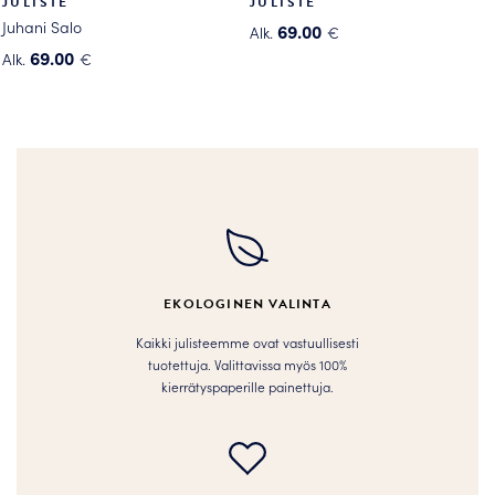
JULISTE
JULISTE
Juhani Salo
69.00
Alk.
€
Tällä
69.00
Alk.
€
Tällä
tuotteella
tuotteella
on
on
useampi
useampi
muunnelma.
muunnelma.
Voit
Voit
tehdä
tehdä
valinnat
valinnat
tuotteen
tuotteen
sivulla.
EKOLOGINEN VALINTA
sivulla.
Kaikki julisteemme ovat vastuullisesti
tuotettuja. Valittavissa myös 100%
kierrätyspaperille painettuja.