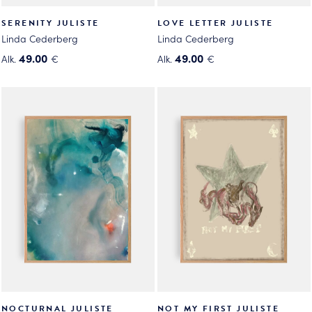
SERENITY JULISTE
LOVE LETTER JULISTE
Linda Cederberg
Linda Cederberg
49.00
49.00
Alk.
€
Alk.
€
Tällä
Tällä
tuotteella
tuotteella
on
on
useampi
useampi
muunnelma.
muunnelma.
Voit
Voit
tehdä
tehdä
valinnat
valinnat
tuotteen
tuotteen
sivulla.
sivulla.
NOCTURNAL JULISTE
NOT MY FIRST JULISTE