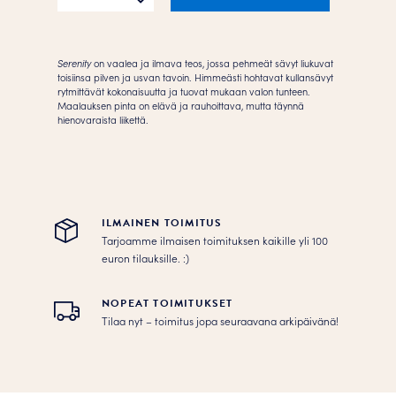
määrä
Serenity
on vaalea ja ilmava teos, jossa pehmeät sävyt liukuvat
toisiinsa pilven ja usvan tavoin. Himmeästi hohtavat kullansävyt
rytmittävät kokonaisuutta ja tuovat mukaan valon tunteen.
Maalauksen pinta on elävä ja rauhoittava, mutta täynnä
hienovaraista liikettä.
ILMAINEN TOIMITUS
Tarjoamme ilmaisen toimituksen kaikille yli 100
euron tilauksille. :­­)
NOPEAT TOIMITUKSET
Tilaa nyt – toimitus jopa seuraavana arkipäivänä!