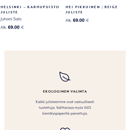
HELSINKI – KARHUPUISTO
HEI PIKKUINEN | BEIGE
JULISTE
JULISTE
Juhani Salo
69.00
Alk.
€
Tällä
69.00
Alk.
€
Tällä
tuotteella
tuotteella
on
on
useampi
useampi
muunnelma.
muunnelma.
Voit
Voit
tehdä
tehdä
valinnat
valinnat
tuotteen
tuotteen
sivulla.
EKOLOGINEN VALINTA
sivulla.
Kaikki julisteemme ovat vastuullisesti
tuotettuja. Valittavissa myös 100%
kierrätyspaperille painettuja.