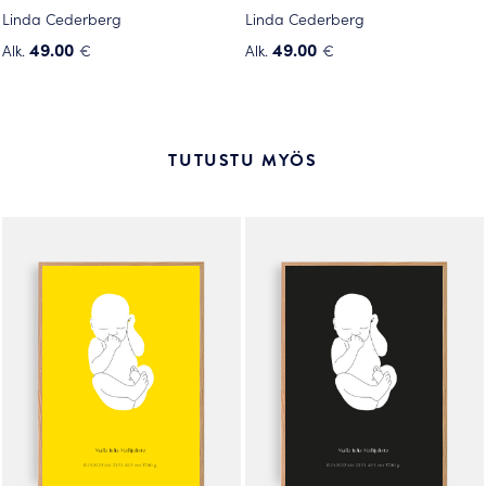
Linda Cederberg
Linda Cederberg
49.00
49.00
Alk.
€
Alk.
€
Tällä
Tällä
tuotteella
tuotteella
on
on
useampi
useampi
TUTUSTU MYÖS
muunnelma.
muunnelma.
Voit
Voit
tehdä
tehdä
valinnat
valinnat
tuotteen
tuotteen
sivulla.
sivulla.