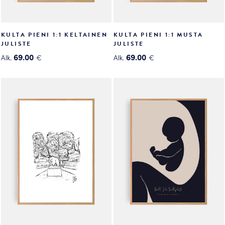
KULTA PIENI 1:1 KELTAINEN
KULTA PIENI 1:1 MUSTA
JULISTE
JULISTE
69.00
69.00
Alk.
€
Alk.
€
Tällä
Tällä
tuotteella
tuotteella
on
on
useampi
useampi
muunnelma.
muunnelma.
Voit
Voit
tehdä
tehdä
valinnat
valinnat
tuotteen
tuotteen
sivulla.
sivulla.