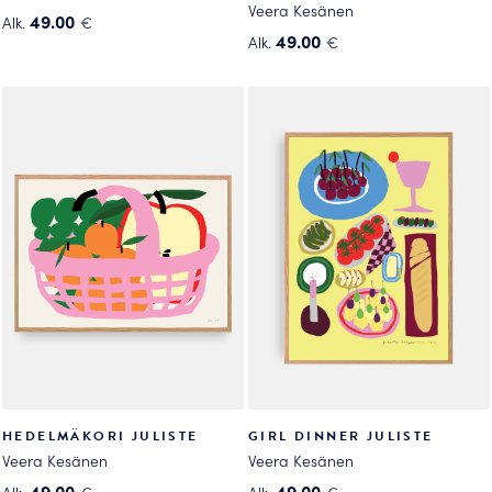
Veera Kesänen
49.00
Alk.
€
49.00
Alk.
€
Tällä
Tällä
tuotteella
tuotteella
on
on
useampi
useampi
muunnelma.
muunnelma.
Voit
Voit
tehdä
tehdä
valinnat
valinnat
tuotteen
tuotteen
sivulla.
sivulla.
HEDELMÄKORI JULISTE
GIRL DINNER JULISTE
Veera Kesänen
Veera Kesänen
49.00
49.00
Alk.
€
Alk.
€