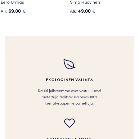
Eero Urmas
Simo Huovinen
69.00
49.00
Alk.
€
Alk.
€
Tällä
Tällä
tuotteella
tuotteella
on
on
useampi
useampi
muunnelma.
muunnelma.
Voit
Voit
tehdä
tehdä
valinnat
valinnat
tuotteen
tuotteen
EKOLOGINEN VALINTA
sivulla.
sivulla.
Kaikki julisteemme ovat vastuullisesti
tuotettuja. Valittavissa myös 100%
kierrätyspaperille painettuja.