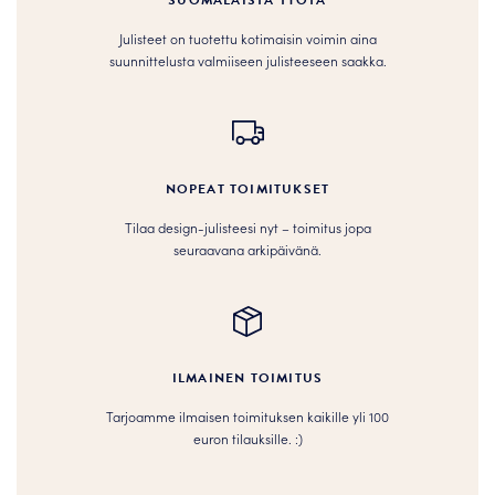
SUOMALAISTA TYÖTÄ
Julisteet on tuotettu kotimaisin voimin aina
suunnittelusta valmiiseen julisteeseen saakka.
NOPEAT TOIMITUKSET
Tilaa design-julisteesi nyt – toimitus jopa
seuraavana arkipäivänä.
ILMAINEN TOIMITUS
Tarjoamme ilmaisen toimituksen kaikille yli 100
euron tilauksille. :­­)