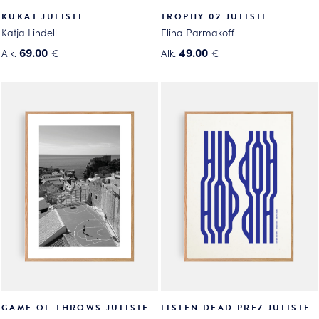
KUKAT JULISTE
TROPHY 02 JULISTE
Katja Lindell
Elina Parmakoff
69.00
49.00
Alk.
€
Alk.
€
Tällä
Tällä
tuotteella
tuotteella
on
on
useampi
useampi
muunnelma.
muunnelma.
Voit
Voit
tehdä
tehdä
valinnat
valinnat
tuotteen
tuotteen
sivulla.
sivulla.
GAME OF THROWS JULISTE
LISTEN DEAD PREZ JULISTE