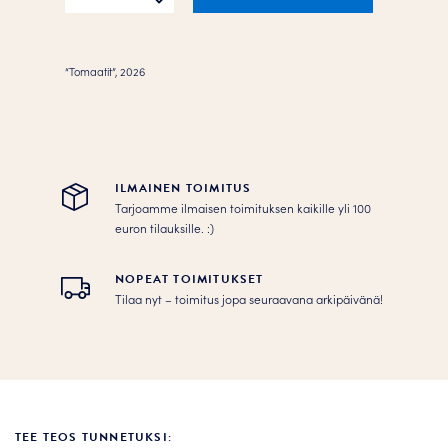
määrä
“Tomaatit”, 2026
ILMAINEN TOIMITUS
Tarjoamme ilmaisen toimituksen kaikille yli 100
euron tilauksille. :­­)
NOPEAT TOIMITUKSET
Tilaa nyt – toimitus jopa seuraavana arkipäivänä!
TEE TEOS TUNNETUKSI: