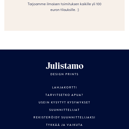
Tarjoamme ilmaisen toimituksen kaikille yli 100
euron tilauksille. :­­)
Julistamo
DESIGN PRINTS
LAHJAKORTTI
TARVITSETKO APUA?
USEIN KYSYTYT KYSYMYKSET
SUUNNITTELIJAT
REKISTERÖIDY SUUNNITTELIJAKSI
TYKKÄÄ JA VAIKUTA