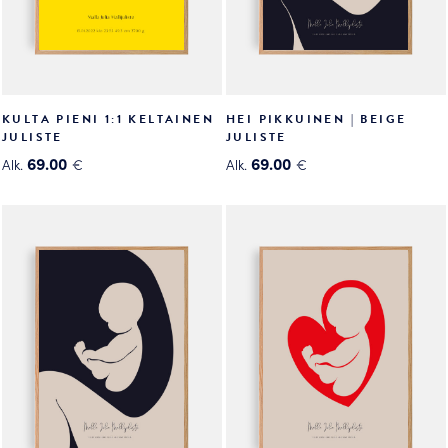
KULTA PIENI 1:1 KELTAINEN
HEI PIKKUINEN | BEIGE
JULISTE
JULISTE
69.00
69.00
Alk.
€
Alk.
€
Tällä
Tällä
tuotteella
tuotteella
on
on
useampi
useampi
muunnelma.
muunnelma.
Voit
Voit
tehdä
tehdä
valinnat
valinnat
tuotteen
tuotteen
sivulla.
sivulla.