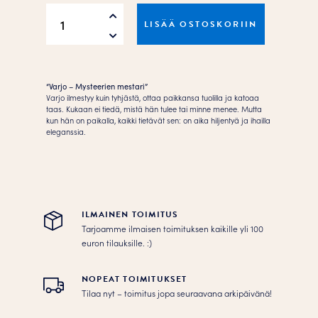
UNIKISSA
LISÄÄ OSTOSKORIIN
5
Juliste
määrä
“Varjo – Mysteerien mestari”
Varjo ilmestyy kuin tyhjästä, ottaa paikkansa tuolilla ja katoaa
taas. Kukaan ei tiedä, mistä hän tulee tai minne menee. Mutta
kun hän on paikalla, kaikki tietävät sen: on aika hiljentyä ja ihailla
eleganssia.
ILMAINEN TOIMITUS
Tarjoamme ilmaisen toimituksen kaikille yli 100
euron tilauksille. :­­)
NOPEAT TOIMITUKSET
Tilaa nyt – toimitus jopa seuraavana arkipäivänä!