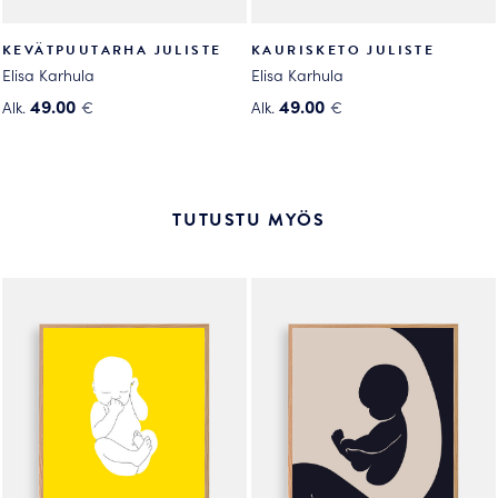
KEVÄTPUUTARHA JULISTE
KAURISKETO JULISTE
Elisa Karhula
Elisa Karhula
49.00
49.00
Alk.
€
Alk.
€
Tällä
Tällä
tuotteella
tuotteella
on
on
useampi
useampi
TUTUSTU MYÖS
muunnelma.
muunnelma.
Voit
Voit
tehdä
tehdä
valinnat
valinnat
tuotteen
tuotteen
sivulla.
sivulla.