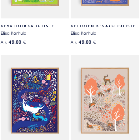
KEVÄTLOIKKA JULISTE
KETTUJEN KESÄYÖ JULISTE
Elisa Karhula
Elisa Karhula
49.00
49.00
Alk.
€
Alk.
€
Tällä
Tällä
tuotteella
tuotteella
on
on
useampi
useampi
muunnelma.
muunnelma.
Voit
Voit
tehdä
tehdä
valinnat
valinnat
tuotteen
tuotteen
sivulla.
sivulla.