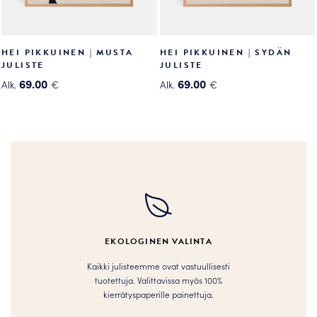
HEI PIKKUINEN | MUSTA
HEI PIKKUINEN | SYDÄN
JULISTE
JULISTE
69.00
69.00
Alk.
€
Alk.
€
Tällä
Tällä
tuotteella
tuotteella
on
on
useampi
useampi
muunnelma.
muunnelma.
Voit
Voit
tehdä
tehdä
valinnat
valinnat
tuotteen
tuotteen
EKOLOGINEN VALINTA
sivulla.
sivulla.
Kaikki julisteemme ovat vastuullisesti
tuotettuja. Valittavissa myös 100%
kierrätyspaperille painettuja.