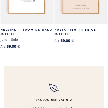
sivulla.
sivulla.
HELSINKI – TUOMIOKIRKKO
KULTA PIENI 1:1 BEIGE
JULISTE
JULISTE
Juhani Salo
69.00
Alk.
€
Tällä
69.00
Alk.
€
Tällä
tuotteella
tuotteella
on
on
useampi
useampi
muunnelma.
muunnelma.
Voit
Voit
tehdä
tehdä
valinnat
valinnat
tuotteen
tuotteen
sivulla.
EKOLOGINEN VALINTA
sivulla.