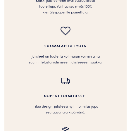
Kaikki julisteemme ovat vastuullisesti
tuotettuja. Valittavissa myös 100%
kierrätyspaperille painettuja.
SUOMALAISTA TYÖTÄ
Julisteet on tuotettu kotimaisin voimin aina
suunnittelusta valmiiseen julisteeseen saakka.
NOPEAT TOIMITUKSET
Tilaa design-julisteesi nyt – toimitus jopa
seuraavana arkipäivänä.