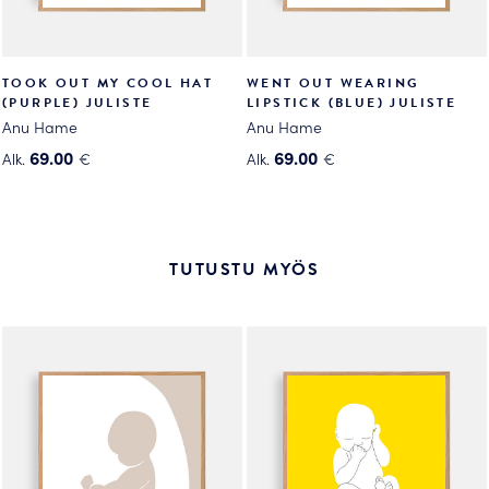
TOOK OUT MY COOL HAT
WENT OUT WEARING
(PURPLE) JULISTE
LIPSTICK (BLUE) JULISTE
Anu Hame
Anu Hame
69.00
69.00
Alk.
€
Alk.
€
Tällä
Tällä
tuotteella
tuotteella
on
on
useampi
useampi
TUTUSTU MYÖS
muunnelma.
muunnelma.
Voit
Voit
tehdä
tehdä
valinnat
valinnat
tuotteen
tuotteen
sivulla.
sivulla.