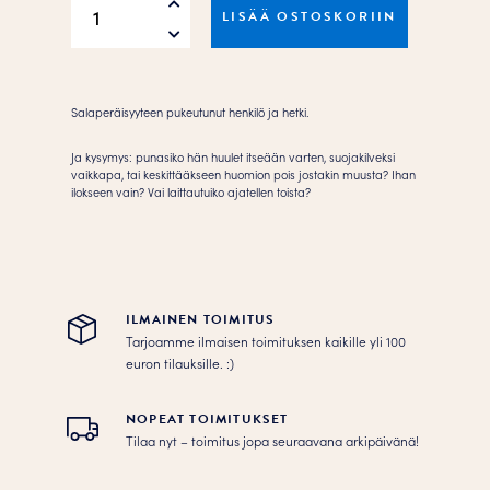
LISÄÄ OSTOSKORIIN
Out
Wearing
Lipstick
(yellow)
Salaperäisyyteen pukeutunut henkilö ja hetki.
Juliste
määrä
Ja kysymys: punasiko hän huulet itseään varten, suojakilveksi
vaikkapa, tai keskittääkseen huomion pois jostakin muusta? Ihan
ilokseen vain? Vai laittautuiko ajatellen toista?
ILMAINEN TOIMITUS
Tarjoamme ilmaisen toimituksen kaikille yli 100
euron tilauksille. :­­)
NOPEAT TOIMITUKSET
Tilaa nyt – toimitus jopa seuraavana arkipäivänä!