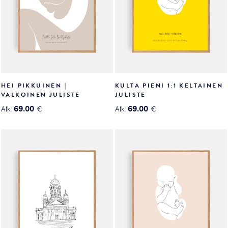
HEI PIKKUINEN |
KULTA PIENI 1:1 KELTAINEN
VALKOINEN JULISTE
JULISTE
69.00
69.00
Alk.
€
Alk.
€
Tällä
Tällä
tuotteella
tuotteella
on
on
useampi
useampi
muunnelma.
muunnelma.
Voit
Voit
tehdä
tehdä
valinnat
valinnat
tuotteen
tuotteen