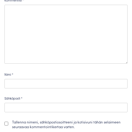
Kommenttisi
*
Nimi
*
Sähköposti
*
Tallenna nimeni, sähköpostiosoitteeni ja kotisivuni tähän selaimeen
seuraavaa kommentointikertaa varten.