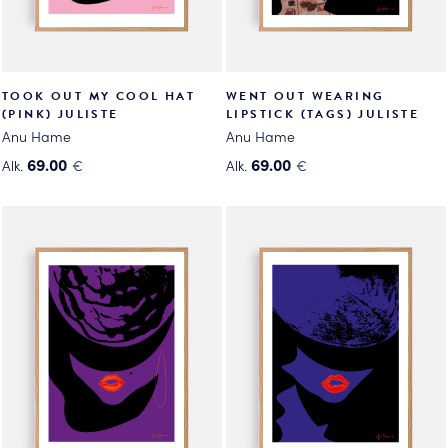
TOOK OUT MY COOL HAT
WENT OUT WEARING
(PINK) JULISTE
LIPSTICK (TAGS) JULISTE
Anu Hame
Anu Hame
69.00
69.00
Alk.
€
Alk.
€
Tällä
Tällä
tuotteella
tuotteella
on
on
useampi
useampi
muunnelma.
muunnelma.
Voit
Voit
tehdä
tehdä
valinnat
valinnat
tuotteen
tuotteen
sivulla.
sivulla.