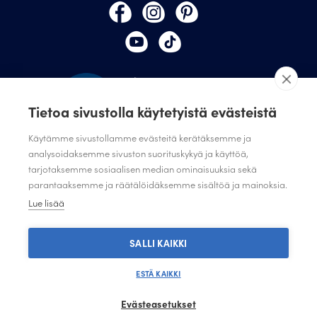
Tietoa sivustolla käytetyistä evästeistä
Käytämme sivustollamme evästeitä kerätäksemme ja
analysoidaksemme sivuston suorituskykyä ja käyttöä,
tarjotaksemme sosiaalisen median ominaisuuksia sekä
TILAA JULISTAMON UUTISKIRJE
parantaaksemme ja räätälöidäksemme sisältöä ja mainoksia.
ANNA PALAUTETTA
Lue lisää
TIETOSUOJASELOSTE
TIETOSUOJASELOSTE SUUNNITTELIJAT JA JÄRJESTÖT
SALLI KAIKKI
ESTÄ KAIKKI
Evästeasetukset