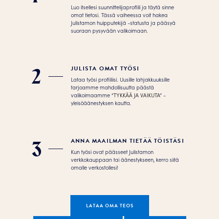
Luo itsellesi suunnittelijaprofiili ja täytä sinne
omat tietosi. Tässä vaiheessa voit hakea
Julistamon huipputekijä -statusta ja pääsyä
suoraan pysyvään valikoimaan.
JULISTA OMAT TYÖSI
2
Lataa työsi profiiliisi. Uusille lahjakkuuksille
tarjoamme mahdollisuutta päästä
valikoimaamme “
TYKKÄÄ JA VAIKUTA
” -
yleisöäänestyksen kautta.
ANNA MAAILMAN TIETÄÄ TÖISTÄSI
3
Kun työsi ovat päässeet Julistamon
verkkokauppaan tai äänestykseen, kerro siitä
omalle verkostollesi!
LATAA OMA TEOS