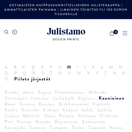
KOTIMAISTEN HUIPPUSUUNNITTELIJOIDEN JULISTEKAUPPA |
AMMATTILAISTEN PAINAMA | ILMAINEN TOIMITUS YLI 100 EURON
TILAUKSILLE
Julistamo
0
DESIGN PRINTS
A
B
C
D
E
F
G
H
I
J
K
L
M
N
O
P
Q
R
S
T
U
V
W
X
Y
Z
Å
Ä
Ö
Piilota järjestöt
Kaikki
Akaa
Espoo
Hämeenlinna
Helsinki
Järvenpää
Joensuu
Jyväskylä
Kajaani
Kauniainen
Kemi
Kerava
Keuruu
Kirkkonummi
Kokkola
Kotka
Kouvola
Kuhmo
Kuopio
Lahti
Laitila
Lieksa
Mikkeli
Oulu
Paimio
Paltamo
Pirkkala
Pori
Porvoo
Rauma
Rovaniemi
Sastamala
Seinäjoki
Somero
Tampere
Turku
Tuusula
Vaasa