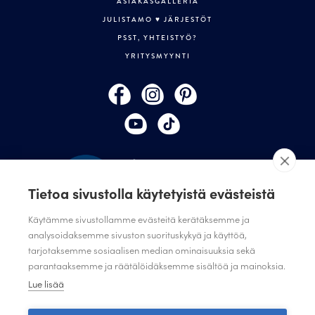
ASIAKASGALLERIA
JULISTAMO ♥ JÄRJESTÖT
PSST, YHTEISTYÖ?
YRITYSMYYNTI
Tietoa sivustolla käytetyistä evästeistä
Käytämme sivustollamme evästeitä kerätäksemme ja
analysoidaksemme sivuston suorituskykyä ja käyttöä,
tarjotaksemme sosiaalisen median ominaisuuksia sekä
TILAA JULISTAMON UUTISKIRJE
parantaaksemme ja räätälöidäksemme sisältöä ja mainoksia.
ANNA PALAUTETTA
Lue lisää
TIETOSUOJASELOSTE
TIETOSUOJASELOSTE SUUNNITTELIJAT JA JÄRJESTÖT