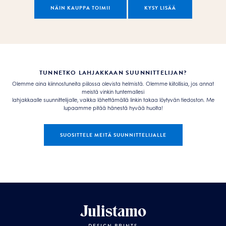
NÄIN KAUPPA TOIMII
KYSY LISÄÄ
TUNNETKO LAHJAKKAAN SUUNNITTELIJAN?
Olemme aina kiinnostuneita piilossa olevista helmistä. Olemme kiitollisia, jos annat
meistä vinkin tuntemallesi
lahjakkaalle suunnittelijalle, vaikka lähettämällä linkin takaa löytyvän tiedoston. Me
lupaamme pitää hänestä hyvää huolta!
SUOSITTELE MEITÄ SUUNNITTELIJALLE
Julistamo
DESIGN PRINTS