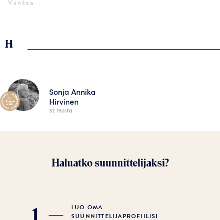
Vantaa
H
Sonja Annika
Hirvinen
32 teosta
Haluatko suunnittelijaksi?
LUO OMA
1
SUUNNITTELIJAPROFIILISI