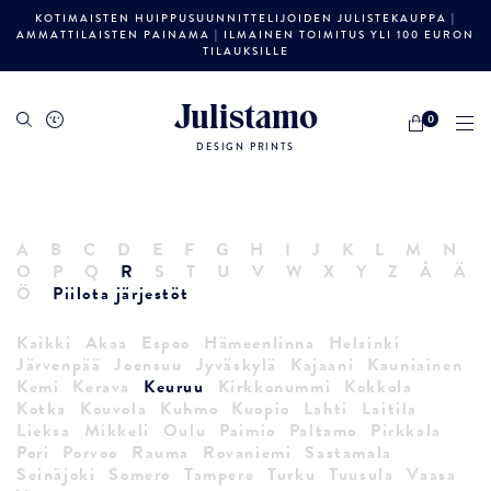
KOTIMAISTEN HUIPPUSUUNNITTELIJOIDEN JULISTEKAUPPA |
AMMATTILAISTEN PAINAMA | ILMAINEN TOIMITUS YLI 100 EURON
TILAUKSILLE
Julistamo
0
DESIGN PRINTS
A
B
C
D
E
F
G
H
I
J
K
L
M
N
O
P
Q
R
S
T
U
V
W
X
Y
Z
Å
Ä
Ö
Piilota järjestöt
Kaikki
Akaa
Espoo
Hämeenlinna
Helsinki
Järvenpää
Joensuu
Jyväskylä
Kajaani
Kauniainen
Kemi
Kerava
Keuruu
Kirkkonummi
Kokkola
Kotka
Kouvola
Kuhmo
Kuopio
Lahti
Laitila
Lieksa
Mikkeli
Oulu
Paimio
Paltamo
Pirkkala
Pori
Porvoo
Rauma
Rovaniemi
Sastamala
Seinäjoki
Somero
Tampere
Turku
Tuusula
Vaasa