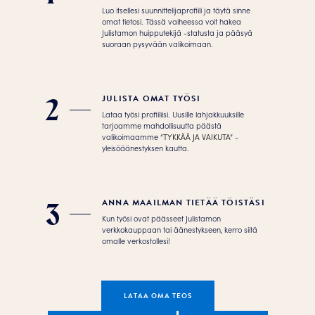
Luo itsellesi suunnittelijaprofiili ja täytä sinne
omat tietosi. Tässä vaiheessa voit hakea
Julistamon huipputekijä -statusta ja pääsyä
suoraan pysyvään valikoimaan.
JULISTA OMAT TYÖSI
2
Lataa työsi profiiliisi. Uusille lahjakkuuksille
tarjoamme mahdollisuutta päästä
valikoimaamme “
TYKKÄÄ JA VAIKUTA
” -
yleisöäänestyksen kautta.
ANNA MAAILMAN TIETÄÄ TÖISTÄSI
3
Kun työsi ovat päässeet Julistamon
verkkokauppaan tai äänestykseen, kerro siitä
omalle verkostollesi!
LATAA OMA TEOS