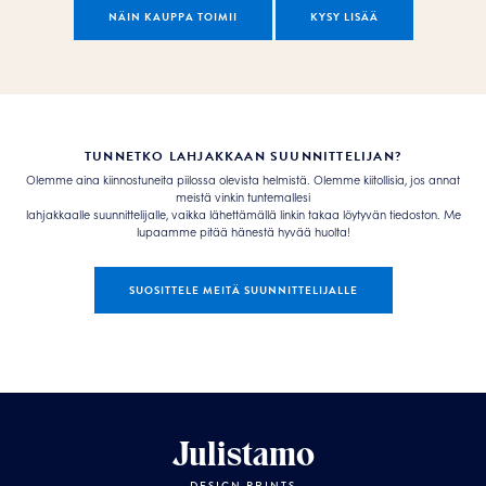
NÄIN KAUPPA TOIMII
KYSY LISÄÄ
TUNNETKO LAHJAKKAAN SUUNNITTELIJAN?
Olemme aina kiinnostuneita piilossa olevista helmistä. Olemme kiitollisia, jos annat
meistä vinkin tuntemallesi
lahjakkaalle suunnittelijalle, vaikka lähettämällä linkin takaa löytyvän tiedoston. Me
lupaamme pitää hänestä hyvää huolta!
SUOSITTELE MEITÄ SUUNNITTELIJALLE
Julistamo