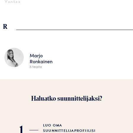
Vantaa
R
Marjo
Ronkainen
5 teosta
Haluatko suunnittelijaksi?
LUO OMA
1
SUUNNITTELIJAPROFIILISI