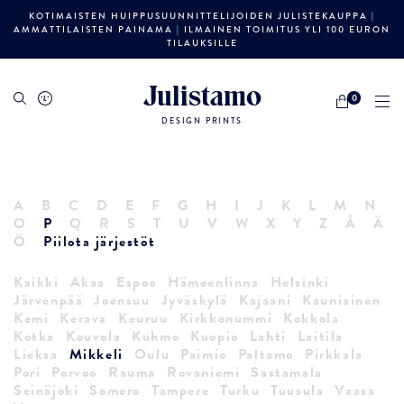
KOTIMAISTEN HUIPPUSUUNNITTELIJOIDEN JULISTEKAUPPA |
AMMATTILAISTEN PAINAMA | ILMAINEN TOIMITUS YLI 100 EURON
TILAUKSILLE
Julistamo
0
DESIGN PRINTS
A
B
C
D
E
F
G
H
I
J
K
L
M
N
O
P
Q
R
S
T
U
V
W
X
Y
Z
Å
Ä
Ö
Piilota järjestöt
Kaikki
Akaa
Espoo
Hämeenlinna
Helsinki
Järvenpää
Joensuu
Jyväskylä
Kajaani
Kauniainen
Kemi
Kerava
Keuruu
Kirkkonummi
Kokkola
Kotka
Kouvola
Kuhmo
Kuopio
Lahti
Laitila
Lieksa
Mikkeli
Oulu
Paimio
Paltamo
Pirkkala
Pori
Porvoo
Rauma
Rovaniemi
Sastamala
Seinäjoki
Somero
Tampere
Turku
Tuusula
Vaasa