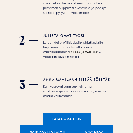
omat tietosi. Tässä vaiheessa voit hakea
Julistamon huipputekijä -statusta ja pääsyä
suoraan pysyvään valikoimaan.
JULISTA OMAT TYÖSI
2
Lataa työsi profiiliisi. Uusille lahjakkuuksille
tarjoamme mahdollisuutta päästä
valikoimaamme “
TYKKÄÄ JA VAIKUTA
” -
yleisöäänestyksen kautta.
ANNA MAAILMAN TIETÄÄ TÖISTÄSI
3
Kun työsi ovat päässeet Julistamon
verkkokauppaan tai äänestykseen, kerro siitä
omalle verkostollesi!
LATAA OMA TEOS
NÄIN KAUPPA TOIMII
KYSY LISÄÄ