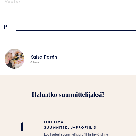
Vantaa
P
Kaisa Parén
6 teosta
Haluatko suunnittelijaksi?
LUO OMA
1
SUUNNITTELIJAPROFIILISI
Luo itsellesi suunnittelijaprofiili ja täytä sinne