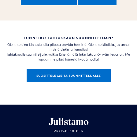
TUNNETKO LAHJAKKAAN SUUNNITTELIJAN?
Olemme aina kiinnostuneita piilossa olevista helmistä. Olemme kiitollisia, jos annat
meistä vinkin tuntemallesi
lahjakkaalle suunnittelijalle, vaikka lähettämällä linkin takaa löytyvän tiedoston. Me
lupaamme pitää hänestä hyvää huolta!
SUOSITTELE MEITÄ SUUNNITTELIJALLE
Julistamo
DESIGN PRINTS