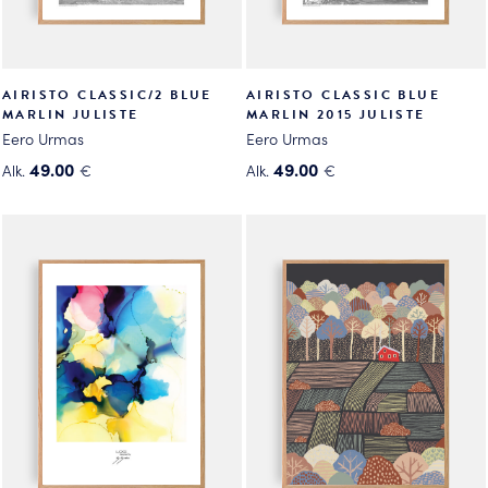
AIRISTO CLASSIC/2 BLUE
AIRISTO CLASSIC BLUE
MARLIN JULISTE
MARLIN 2015 JULISTE
Eero Urmas
Eero Urmas
49.00
49.00
Alk.
€
Alk.
€
Tällä
Tällä
tuotteella
tuotteella
on
on
useampi
useampi
muunnelma.
muunnelma.
Voit
Voit
tehdä
tehdä
valinnat
valinnat
tuotteen
tuotteen
sivulla.
sivulla.