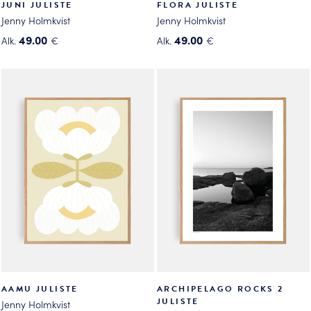
JUNI JULISTE
FLORA JULISTE
Jenny Holmkvist
Jenny Holmkvist
49.00
49.00
Alk.
€
Alk.
€
Tällä
Tällä
tuotteella
tuotteella
on
on
useampi
useampi
muunnelma.
muunnelma.
Voit
Voit
tehdä
tehdä
valinnat
valinnat
tuotteen
tuotteen
sivulla.
sivulla.
AAMU JULISTE
ARCHIPELAGO ROCKS 2
JULISTE
Jenny Holmkvist