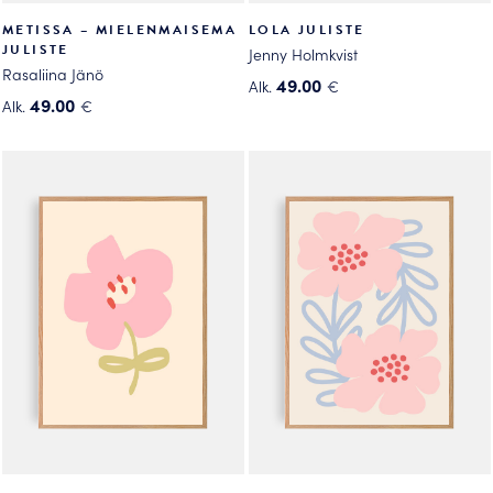
METISSA – MIELENMAISEMA
LOLA JULISTE
JULISTE
Jenny Holmkvist
Rasaliina Jänö
49.00
Alk.
€
49.00
Alk.
€
Tällä
Tällä
tuotteella
tuotteella
on
on
useampi
useampi
muunnelma.
muunnelma.
Voit
Voit
tehdä
tehdä
valinnat
valinnat
tuotteen
tuotteen
sivulla.
sivulla.