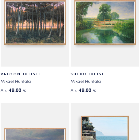
Voit
Voit
tehdä
tehdä
valinnat
valinnat
tuotteen
tuotteen
sivulla.
sivulla.
VALOON JULISTE
SULKU JULISTE
Mikael Huhtala
Mikael Huhtala
49.00
49.00
Alk.
€
Alk.
€
Tällä
Tällä
tuotteella
tuotteella
on
on
useampi
useampi
muunnelma.
muunnelma.
Voit
Voit