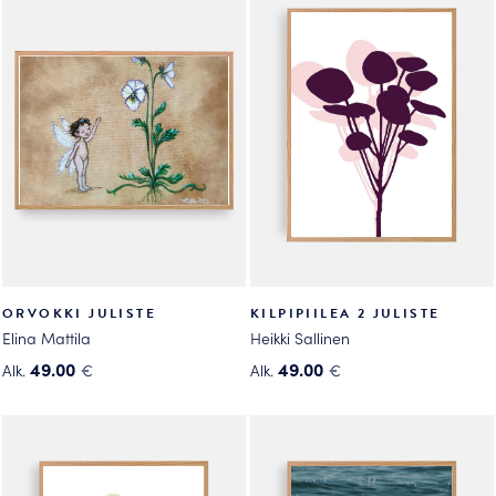
useampi
useampi
muunnelma.
muunnelma.
Voit
Voit
tehdä
tehdä
valinnat
valinnat
tuotteen
tuotteen
sivulla.
sivulla.
ORVOKKI JULISTE
KILPIPIILEA 2 JULISTE
Elina Mattila
Heikki Sallinen
49.00
49.00
Alk.
€
Alk.
€
Tällä
Tällä
tuotteella
tuotteella
on
on
useampi
useampi