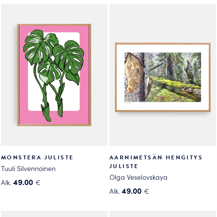
tuotteella
on
on
useampi
useampi
muunnelma.
muunnelma.
Voit
Voit
tehdä
tehdä
valinnat
valinnat
tuotteen
tuotteen
sivulla.
sivulla.
MONSTERA JULISTE
AARNIMETSÄN HENGITYS
JULISTE
Tuuli Silvennoinen
Olga Veselovskaya
49.00
Alk.
€
49.00
Alk.
€
Tällä
Tällä
tuotteella
tuotteella
on