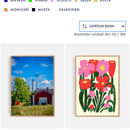
SININEN
VIHREÄ
VIOLETTI
BEIGE
KULTA
MONIVÄRI
MUSTA
VALKOINEN
So
Näytetään tulokset 261–312 / 398
by
po