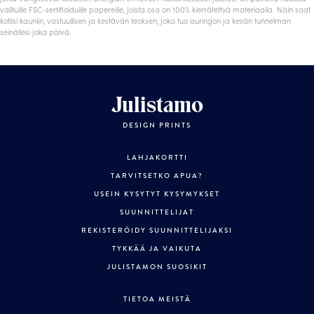
valituille FSC-sertifioiduille papereille, joista osa on 100% kierrätettyä materiaalia. Näin saat
kotiisi kauniin, vastuullisen ja kestävän teoksen, joka tuo auringon ja kesän tunnelman
seinällesi joka päivä.
Julistamo
DESIGN PRINTS
LAHJAKORTTI
TARVITSETKO APUA?
USEIN KYSYTYT KYSYMYKSET
SUUNNITTELIJAT
REKISTERÖIDY SUUNNITTELIJAKSI
TYKKÄÄ JA VAIKUTA
JULISTAMON SUOSIKIT
TIETOA MEISTÄ