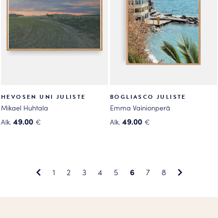
tehdä
tehdä
valinnat
valinnat
tuotteen
tuotteen
sivulla.
sivulla.
HEVOSEN UNI JULISTE
BOGLIASCO JULISTE
Mikael Huhtala
Emma Vainionperä
49.00
49.00
Alk.
€
Alk.
€
Tällä
Tällä
tuotteella
tuotteella
on
on
useampi
useampi
1
2
3
4
5
6
7
8
muunnelma.
muunnelma.
Voit
Voit
tehdä
tehdä
valinnat
valinnat