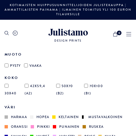
KOTIMAISTEN HUIPPUSUUNNITTELIJOIDEN JULISTEKAUPPA |
AMMATTILAISTEN PAINAMA | ILMAINEN TOIMITUS YLI 100 EURON
TILAUKSILLE
Julistamo
0
DESIGN PRINTS
MUOTO
PYSTY
VAAKA
KOKO
42X59,4
50X70
70X100
30X40
(A2)
(B2)
(B1)
VÄRI
HARMAA
HOPEA
KELTAINEN
MUSTAVALKOINEN
ORANSSI
PINKKI
PUNAINEN
RUSKEA