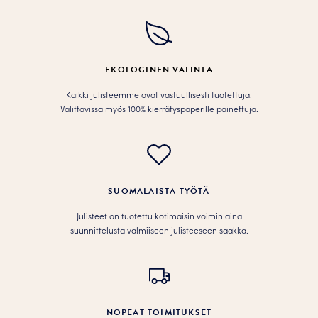
tuotteen
tuotteen
sivulla.
sivulla.
EKOLOGINEN VALINTA
Kaikki julisteemme ovat vastuullisesti tuotettuja.
Valittavissa myös 100% kierrätyspaperille painettuja.
SUOMALAISTA TYÖTÄ
Julisteet on tuotettu kotimaisin voimin aina
suunnittelusta valmiiseen julisteeseen saakka.
NOPEAT TOIMITUKSET