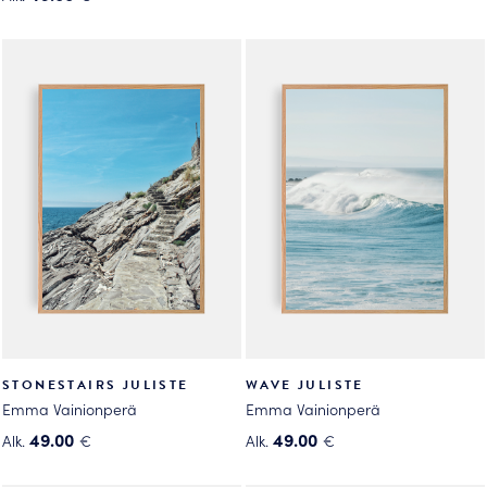
Tällä
tuotteella
tuotteella
on
on
useampi
useampi
muunnelma.
muunnelma.
Voit
Voit
tehdä
tehdä
valinnat
valinnat
tuotteen
tuotteen
sivulla.
sivulla.
STONESTAIRS JULISTE
WAVE JULISTE
Emma Vainionperä
Emma Vainionperä
49.00
49.00
Alk.
€
Alk.
€
Tällä
Tällä