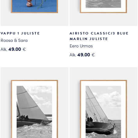
VAPPU 1 JULISTE
AIRISTO CLASSIC/3 BLUE
MARLIN JULISTE
Roosa & Sara
Eero Urmas
49.00
Alk.
€
49.00
Alk.
€
Tällä
Tällä
tuotteella
tuotteella
on
on
useampi
useampi
muunnelma.
muunnelma.
Voit
Voit
tehdä
tehdä
valinnat
valinnat
tuotteen
tuotteen
sivulla.
sivulla.