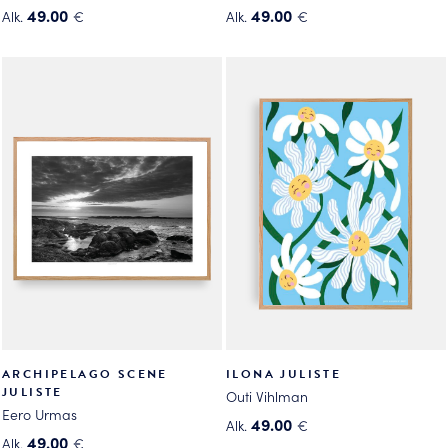
49.00
49.00
Alk.
€
Alk.
€
Tällä
Tällä
tuotteella
tuotteella
on
on
useampi
useampi
muunnelma.
muunnelma.
Voit
Voit
tehdä
tehdä
valinnat
valinnat
tuotteen
tuotteen
sivulla.
sivulla.
ARCHIPELAGO SCENE
ILONA JULISTE
JULISTE
Outi Vihlman
Eero Urmas
49.00
Alk.
€
49.00
Alk.
€
Tällä