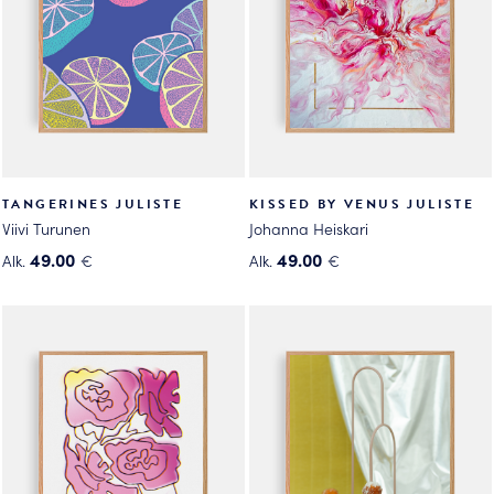
valinnat
tuotteen
tuotteen
sivulla.
sivulla.
TANGERINES JULISTE
KISSED BY VENUS JULISTE
Viivi Turunen
Johanna Heiskari
49.00
49.00
Alk.
€
Alk.
€
Tällä
Tällä
tuotteella
tuotteella
on
on
useampi
useampi
muunnelma.
muunnelma.
Voit
Voit
tehdä
tehdä
valinnat
valinnat