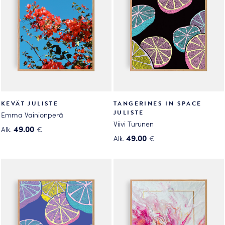
tehdä
tehdä
valinnat
valinnat
tuotteen
tuotteen
sivulla.
sivulla.
KEVÄT JULISTE
TANGERINES IN SPACE
JULISTE
Emma Vainionperä
Viivi Turunen
49.00
Alk.
€
49.00
Alk.
€
Tällä
Tällä
tuotteella
tuotteella
on
on
useampi
useampi
muunnelma.
muunnelma.
Voit
Voit
tehdä
tehdä
valinnat