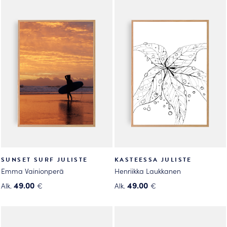
tuotteella
tuotteella
on
on
useampi
useampi
muunnelma.
muunnelma.
Voit
Voit
tehdä
tehdä
valinnat
valinnat
tuotteen
tuotteen
sivulla.
sivulla.
SUNSET SURF JULISTE
KASTEESSA JULISTE
Emma Vainionperä
Henriikka Laukkanen
49.00
49.00
Alk.
€
Alk.
€
Tällä
Tällä
tuotteella
tuotteella
on
on