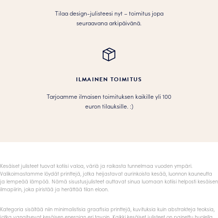
Tilaa design-julisteesi nyt – toimitus jopa
seuraavana arkipäivänä.
ILMAINEN TOIMITUS
Tarjoamme ilmaisen toimituksen kaikille yli 100
euron tilauksille. :­­)
Kesäiset julisteet tuovat kotiisi valoa, väriä ja raikasta tunnelmaa vuoden ympäri.
Valikoimastamme löydät printtejä, jotka heijastavat aurinkoista kesää, luonnon kauneutta
ja lempeää lämpöä. Nämä sisustusjulisteet auttavat sinua luomaan kotiisi helposti kesäisen
ilmapiirin, joka piristää ja herättää tilan eloon.
Kategoria sisältää niin minimalistisia graafisia printtejä, kuvituksia kuin abstrakteja teoksia,
jotka vangitsevat kesäisen energian eri tavoin. Kaikki kesäiset julisteet on painettu huolella