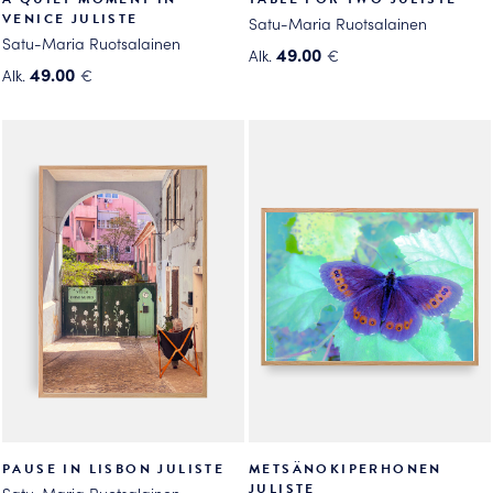
VENICE JULISTE
Satu-Maria Ruotsalainen
Satu-Maria Ruotsalainen
49.00
Alk.
€
49.00
Alk.
€
Tällä
Tällä
tuotteella
tuotteella
on
on
useampi
useampi
muunnelma.
muunnelma.
Voit
Voit
tehdä
tehdä
valinnat
valinnat
tuotteen
tuotteen
sivulla.
sivulla.
PAUSE IN LISBON JULISTE
METSÄNOKIPERHONEN
JULISTE
Satu-Maria Ruotsalainen