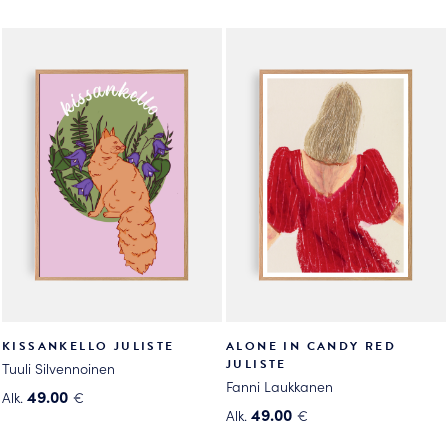
Tällä
Tällä
tuotteella
tuotteella
on
on
useampi
useampi
muunnelma.
muunnelma.
Voit
Voit
tehdä
tehdä
valinnat
valinnat
tuotteen
tuotteen
sivulla.
sivulla.
KISSANKELLO JULISTE
ALONE IN CANDY RED
JULISTE
Tuuli Silvennoinen
Fanni Laukkanen
49.00
Alk.
€
49.00
Alk.
€
Tällä
Tällä
tuotteella