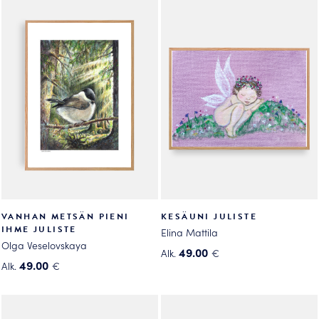
on
useampi
useampi
muunnelma.
muunnelma.
Voit
Voit
tehdä
tehdä
valinnat
valinnat
tuotteen
tuotteen
sivulla.
sivulla.
VANHAN METSÄN PIENI
KESÄUNI JULISTE
IHME JULISTE
Elina Mattila
Olga Veselovskaya
49.00
Alk.
€
49.00
Alk.
€
Tällä
Tällä
tuotteella
tuotteella
on
on