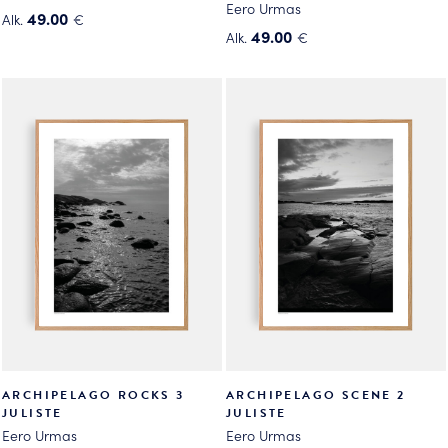
Eero Urmas
49.00
Alk.
€
49.00
Alk.
€
Tällä
Tällä
tuotteella
tuotteella
on
on
useampi
useampi
muunnelma.
muunnelma.
Voit
Voit
tehdä
tehdä
valinnat
valinnat
tuotteen
tuotteen
sivulla.
sivulla.
ARCHIPELAGO ROCKS 3
ARCHIPELAGO SCENE 2
JULISTE
JULISTE
Eero Urmas
Eero Urmas