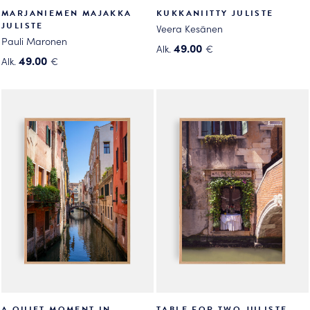
MARJANIEMEN MAJAKKA
KUKKANIITTY JULISTE
JULISTE
Veera Kesänen
Pauli Maronen
49.00
Alk.
€
49.00
Alk.
€
Tällä
Tällä
tuotteella
tuotteella
on
on
useampi
useampi
muunnelma.
muunnelma.
Voit
Voit
tehdä
tehdä
valinnat
valinnat
tuotteen
tuotteen
sivulla.
sivulla.
A QUIET MOMENT IN
TABLE FOR TWO JULISTE