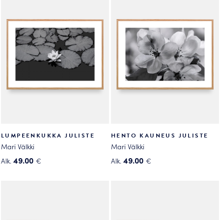
useampi
useampi
muunnelma.
muunnelma.
Voit
Voit
tehdä
tehdä
valinnat
valinnat
tuotteen
tuotteen
sivulla.
sivulla.
LUMPEENKUKKA JULISTE
HENTO KAUNEUS JULISTE
Mari Välkki
Mari Välkki
49.00
49.00
Alk.
€
Alk.
€
Tällä
Tällä
tuotteella
tuotteella
on
on
useampi
useampi
muunnelma.
muunnelma.