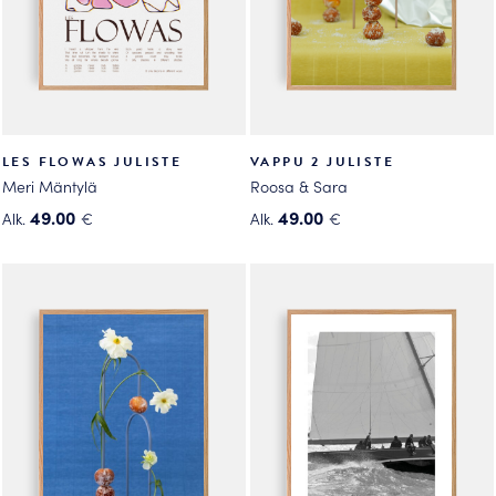
tuotteen
tuotteen
sivulla.
sivulla.
LES FLOWAS JULISTE
VAPPU 2 JULISTE
Meri Mäntylä
Roosa & Sara
49.00
49.00
Alk.
€
Alk.
€
Tällä
Tällä
tuotteella
tuotteella
on
on
useampi
useampi
muunnelma.
muunnelma.
Voit
Voit
tehdä
tehdä
valinnat
valinnat
tuotteen
tuotteen
sivulla.
sivulla.