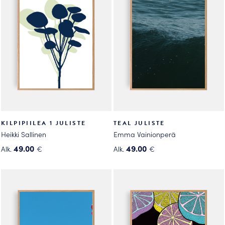
muunnelma.
muunnelma.
Voit
Voit
tehdä
tehdä
valinnat
valinnat
tuotteen
tuotteen
sivulla.
sivulla.
KILPIPIILEA 1 JULISTE
TEAL JULISTE
Heikki Sallinen
Emma Vainionperä
49.00
49.00
Alk.
€
Alk.
€
Tällä
Tällä
tuotteella
tuotteella
on
on
useampi
useampi
muunnelma.
muunnelma.
Voit
Voit