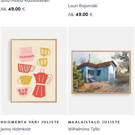
Lauri Rajamäki
49.00
Alk.
€
49.00
Alk.
€
Tällä
Tällä
tuotteella
tuotteella
on
on
useampi
useampi
muunnelma.
muunnelma.
Voit
Voit
tehdä
tehdä
valinnat
valinnat
tuotteen
tuotteen
sivulla.
sivulla.
HUOMENTA VÄRI JULISTE
MAALAISTALO JULISTE
Jenny Holmkvist
Wilhelmina Tyllin