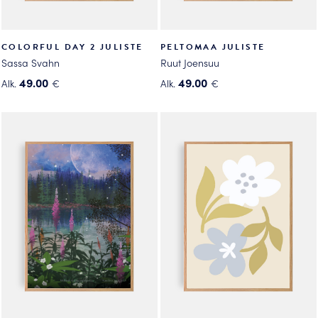
COLORFUL DAY 2 JULISTE
PELTOMAA JULISTE
Sassa Svahn
Ruut Joensuu
49.00
49.00
Alk.
€
Alk.
€
Tällä
Tällä
tuotteella
tuotteella
on
on
useampi
useampi
muunnelma.
muunnelma.
Voit
Voit
tehdä
tehdä
valinnat
valinnat
tuotteen
tuotteen
sivulla.
sivulla.