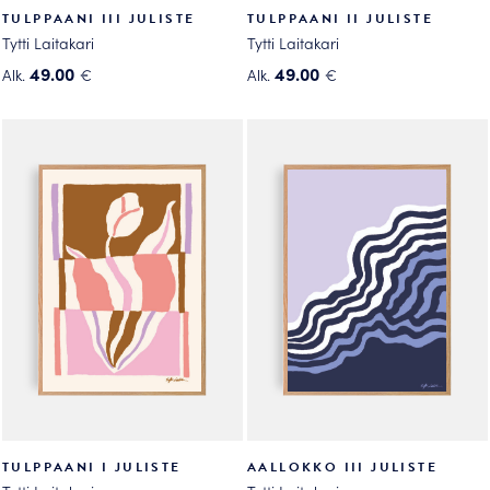
TULPPAANI III JULISTE
TULPPAANI II JULISTE
Tytti Laitakari
Tytti Laitakari
49.00
49.00
Alk.
€
Alk.
€
Tällä
Tällä
tuotteella
tuotteella
on
on
useampi
useampi
muunnelma.
muunnelma.
Voit
Voit
tehdä
tehdä
valinnat
valinnat
tuotteen
tuotteen
sivulla.
sivulla.
TULPPAANI I JULISTE
AALLOKKO III JULISTE