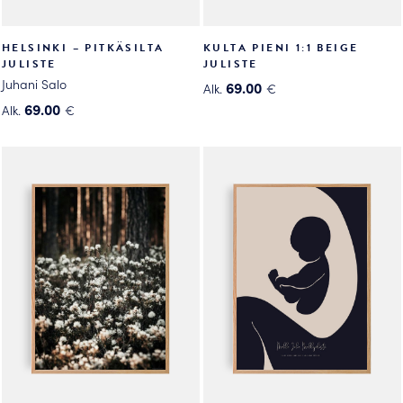
HELSINKI – PITKÄSILTA
KULTA PIENI 1:1 BEIGE
JULISTE
JULISTE
Juhani Salo
69.00
Alk.
€
Tällä
69.00
Alk.
€
Tällä
tuotteella
tuotteella
on
on
useampi
useampi
muunnelma.
muunnelma.
Voit
Voit
tehdä
tehdä
valinnat
valinnat
tuotteen
tuotteen
sivulla.
sivulla.