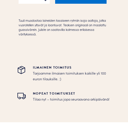
Juliste
määrä
Tuuli muodostaa laineiden tasaiseen rytmiin isoja aaltoja, jotka
vuorotellen yltyvät ja laantuvat. Teoksen originaali on maalattu
guassivärein. Juliste on saatavilla kolmessa erilaisessa
värityksessä.
ILMAINEN TOIMITUS
Tarjoamme ilmaisen toimituksen kaikille yli 100
euron tilauksille. :­­)
NOPEAT TOIMITUKSET
Tilaa nyt – toimitus jopa seuraavana arkipäivänä!