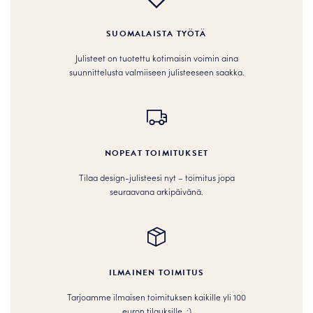
SUOMALAISTA TYÖTÄ
Julisteet on tuotettu kotimaisin voimin aina
suunnittelusta valmiiseen julisteeseen saakka.
NOPEAT TOIMITUKSET
Tilaa design-julisteesi nyt – toimitus jopa
seuraavana arkipäivänä.
ILMAINEN TOIMITUS
Tarjoamme ilmaisen toimituksen kaikille yli 100
euron tilauksille. :­­)