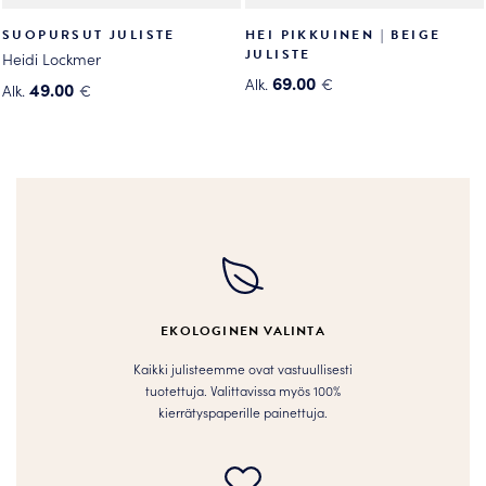
SUOPURSUT JULISTE
HEI PIKKUINEN | BEIGE
JULISTE
Heidi Lockmer
69.00
Alk.
€
49.00
Alk.
€
Tällä
Tällä
tuotteella
tuotteella
on
on
useampi
useampi
muunnelma.
muunnelma.
Voit
Voit
tehdä
tehdä
valinnat
valinnat
tuotteen
tuotteen
EKOLOGINEN VALINTA
sivulla.
sivulla.
Kaikki julisteemme ovat vastuullisesti
tuotettuja. Valittavissa myös 100%
kierrätyspaperille painettuja.