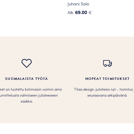
i
Juhani Salo
69.00
Alk.
€
Tällä
tuotteella
on
useampi
.
muunnelma.
Voit
tehdä
valinnat
tuotteen
SUOMALAISTA TYÖTÄ
NOPEAT TOIMITUKSET
sivulla.
teet on tuotettu kotimaisin voimin aina
Tilaa design-julisteesi nyt – toimitus
unnittelusta valmiiseen julisteeseen
seuraavana arkipäivänä.
saakka.