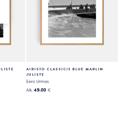
LISTE
AIRISTO CLASSIC/3 BLUE MARLIN
JULISTE
Eero Urmas
49.00
Alk.
€
Tällä
tuotteella
on
useampi
muunnelma.
Voit