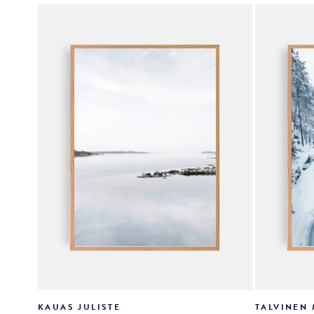
valinnat
valinnat
tuotteen
tuotteen
sivulla.
sivulla.
KAUAS JULISTE
TALVINEN 