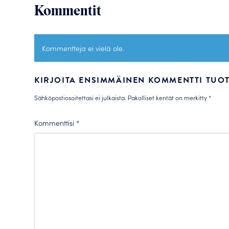
Kommentit
Kommentteja ei vielä ole.
KIRJOITA ENSIMMÄINEN KOMMENTTI TUOTT
Sähköpostiosoitettasi ei julkaista.
Pakolliset kentät on merkitty
*
Kommenttisi
*