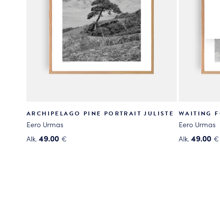
ARCHIPELAGO PINE PORTRAIT JULISTE
WAITING F
Eero Urmas
Eero Urmas
49.00
49.00
Alk.
€
Alk.
€
Tällä
Tällä
tuotteella
tuotteella
on
on
useampi
useampi
muunnelma.
muunnelma
Voit
Voit
tehdä
tehdä