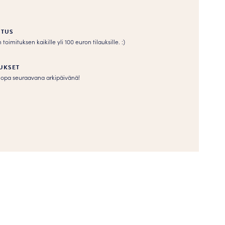
ITUS
imituksen kaikille yli 100 euron tilauksille. :­­)
UKSET
s jopa seuraavana arkipäivänä!