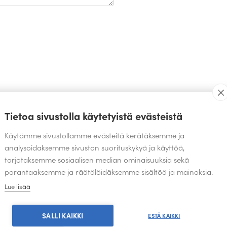
TEOKSIA SAMALTA SUUNNITTELIJALTA
Tietoa sivustolla käytetyistä evästeistä
Käytämme sivustollamme evästeitä kerätäksemme ja
analysoidaksemme sivuston suorituskykyä ja käyttöä,
tarjotaksemme sosiaalisen median ominaisuuksia sekä
parantaaksemme ja räätälöidäksemme sisältöä ja mainoksia.
Lue lisää
SALLI KAIKKI
ESTÄ KAIKKI