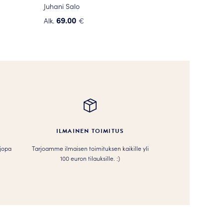
Juhani Salo
69.00
Alk.
€
Tällä
tuotteella
on
useampi
muunnelma.
Voit
tehdä
valinnat
tuotteen
ILMAINEN TOIMITUS
sivulla.
 jopa
Tarjoamme ilmaisen toimituksen kaikille yli
100 euron tilauksille. :­­)