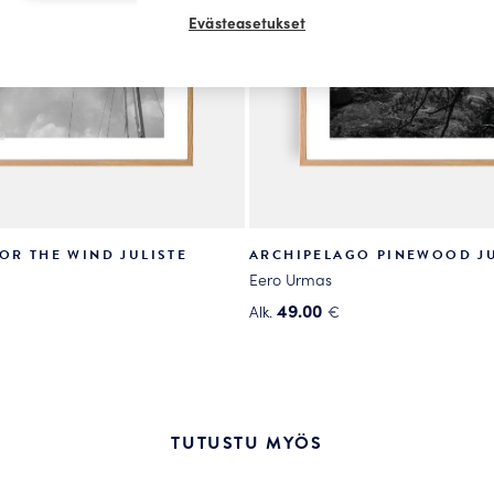
Evästeasetukset
OR THE WIND JULISTE
ARCHIPELAGO PINEWOOD JU
Eero Urmas
49.00
Alk.
€
Tällä
tuotteella
on
useampi
.
muunnelma.
TUTUSTU MYÖS
Voit
tehdä