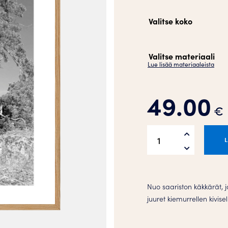
Valitse koko
Valitse materiaali
Lue lisää materiaaleista
49.00
€
Archipelago
Pine
Juliste
määrä
Nuo saariston käkkärät, j
juuret kiemurrellen kivisel