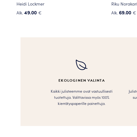
Heidi Lockmer
Riku Norakar
49.00
69.00
Alk.
€
Alk.
€
Tällä
Tällä
tuotteella
tuotteella
on
on
useampi
useampi
muunnelma.
muunnelma
Voit
Voit
tehdä
tehdä
valinnat
valinnat
tuotteen
tuotteen
EKOLOGINEN VALINTA
sivulla.
sivulla.
Kaikki julisteemme ovat vastuullisesti
Julis
tuotettuja. Valittavissa myös 100%
su
kierrätyspaperille painettuja.