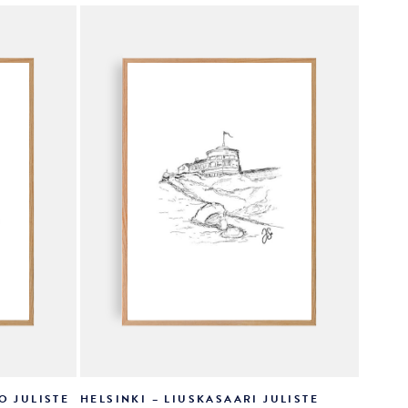
tehdä
valinnat
tuotteen
sivulla.
O JULISTE
HELSINKI – LIUSKASAARI JULISTE